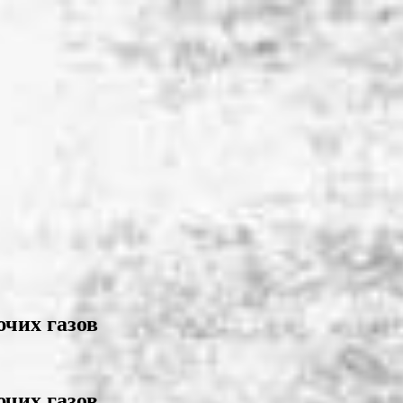
ючих газов
ючих газов