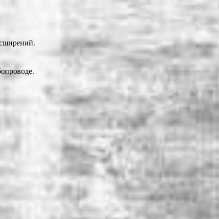
асширений.
бопроводе.