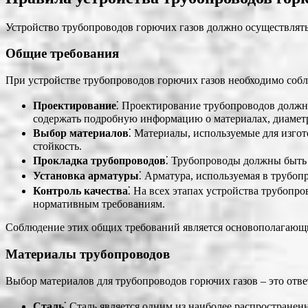
Устройство трубопроводов горючих газов должно осуществлят
Общие требования
При устройстве трубопроводов горючих газов необходимо собл
Проектирование
⁚ Проектирование трубопроводов долж
содержать подробную информацию о материалах, диаметра
Выбор материалов
⁚ Материалы, используемые для изго
стойкость.
Прокладка трубопроводов
⁚ Трубопроводы должны быть 
Установка арматуры
⁚ Арматура, используемая в трубоп
Контроль качества
⁚ На всех этапах устройства трубопр
нормативным требованиям.
Соблюдение этих общих требований является основополагающи
Материалы трубопроводов
Выбор материалов для трубопроводов горючих газов – это отве
Сталь
⁚ Сталь является одним из наиболее распростране