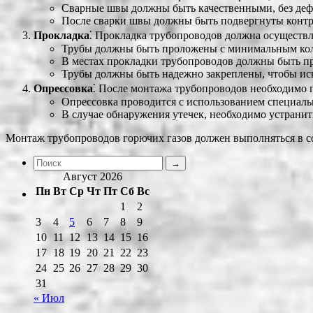
Сварные швы должны быть качественными, без деф
После сварки швы должны быть подвергнуты контр
Прокладка
⁚ Прокладка трубопроводов должна осуществля
Трубы должны быть проложены с минимальным коли
В местах прокладки трубопроводов должны быть п
Трубы должны быть надежно закреплены, чтобы ис
Опрессовка
⁚ После монтажа трубопроводов необходимо п
Опрессовка проводится с использованием специаль
В случае обнаружения утечек, необходимо устранит
Монтаж трубопроводов горючих газов должен выполняться в 
Август 2026
Пн
Вт
Ср
Чт
Пт
Сб
Вс
1
2
3
4
5
6
7
8
9
10
11
12
13
14
15
16
17
18
19
20
21
22
23
24
25
26
27
28
29
30
31
« Июл