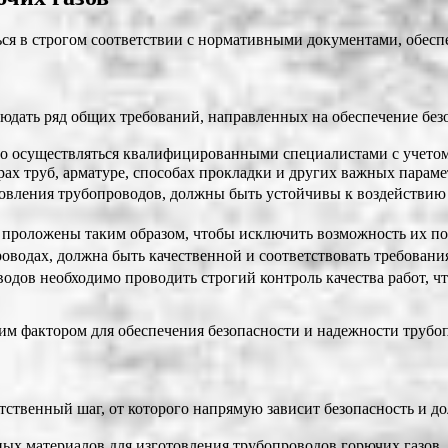
ься в строгом соответствии с нормативными документами, обес
юдать ряд общих требований, направленных на обеспечение без
но осуществляться квалифицированными специалистами с учето
х труб, арматуре, способах прокладки и других важных параме
товления трубопроводов, должны быть устойчивы к воздействию
проложены таким образом, чтобы исключить возможность их пов
роводах, должна быть качественной и соответствовать требовани
оводов необходимо проводить строгий контроль качества работ, 
м фактором для обеспечения безопасности и надежности трубоп
тственный шаг, от которого напрямую зависит безопасность и до
нных материалов для изготовления трубопроводов горючих газов