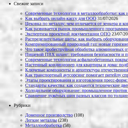
Свежие записи
Современные технологии в металлообработке: как и
Как выбрать онлайн-кассу для ООО
31/07/2026
Цековка по металлу: чем отличается от зенкера и к
Как развивается рынок промышленного программно
Экспертиза проектной документации ОПО
23/07/2
Распределительные щиты: как выбрать оборудовани
Компримированный природный газ: новые горизон
Что такое дробеструйная обработка алюминиевых о
Пищевой ПВХ шланг: требования безопасности и 
Современные технологии асфальтобетонных покрыти
Настенный кондиционер для квартиры и дома: под
Ключевые компоненты и архитектура отечественн
Как транспортный аутсорсинг помогает ритейлу сп
Этапы проектирования и изготовления пресс-форм:
Стандарты качества: как создаются технические дв
Холодильное оборудование: промышленное против
Сравнение лужёных шин разных классов по толщин
Рубрики
Доменное производство
(108)
Легкие металлы
(238)
Металлообработка
(58)