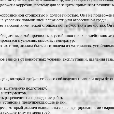
одвержена коррозии, поэтому для ее защиты применяют различн
й коррозионной стойкостью и долговечностью. Она не подвержена
 в условиях повышенной влажности или агрессивной среды.
ает высокой химической стойкостью, гибкостью и легкостью. Он
 обладает высокой прочностью, устойчивостью к воздействию х
ироваться в условиях высоких температур.
ючих газов, должна быть изготовлена из материалов, устойчивы
в зависит от конкретных условий эксплуатации, давления газа, 
цесс, который требует строгого соблюдения правил и норм безо
ти тщательную подготовку⁚
 инструментов.
ть разрешение на проведение работ.
 и установив предупреждающие знаки.
оцесс, который должен выполняться квалифицированными сварщ
ствующие типу металла труб.