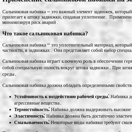
Сальниковая набивка ⎼ это важный элемент задвижек, который
прилегает к штоку задвижки, создавая уплотнение․ Применени
минимизируя риск аварий․
Что такое сальниковая набивка?
Сальниковая набивка ⎻ это уплотнительный материал, которы
частности, в задвижках․ Она представляет собой набор специал
Сальниковая набивка играет ключевую роль в обеспечении герм
собой специальную полость вокруг штока задвижки․ При затяж
среды․
Сальниковая набивка должна обладать определенными свойств
Устойчивость к воздействию рабочей среды⁚
Набивка до
агрессивные вещества․
Термостойкость⁚
Набивка должна выдерживать высокие и
Эластичность⁚
Набивка должна быть достаточно эластичн
Смазываемость⁚
Некоторые виды набивки требуют смазк