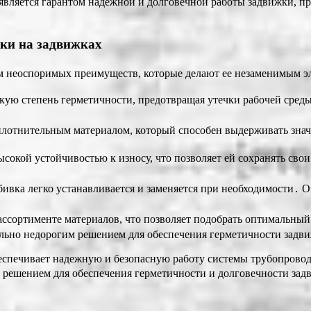
является гарантом надежной и долговечной работы задвижки, п
ки на задвижках
м неоспоримых преимуществ, которые делают ее незаменимым эл
ую степень герметичности, предотвращая утечки рабочей среды․
лотнительным материалом, который способен выдерживать знач
сокой устойчивостью к износу, что позволяет ей сохранять свои
ивка легко устанавливается и заменяется при необходимости․ О
ссортименте материалов, что позволяет подобрать оптимальный
льно недорогим решением для обеспечения герметичности задви
еспечивает надежную и безопасную работу системы трубопровод
решением для обеспечения герметичности и долговечности зад