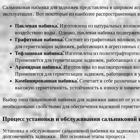
Сальниковая набивка для задвижек представлена в широком ас
эксплуатации․ Вот некоторые из наиболее распространенных в
Паклевая набивка⁚
Изготовлена из натуральных волокон
воздействию воды․ Однако, паклевая набивка подвержена
Графитовая набивка⁚
Состоит из графитовых волокон, 
для герметизации задвижек, работающих в агрессивных с
Тефлоновая набивка⁚
Изготовлена из политетрафторэтил
Применяется для герметизации задвижек, работающих с 
Арамидная набивка⁚
Изготовлена из высокопрочных вол
Применяется для герметизации задвижек, работающих в у
Комбинированная набивка⁚
Сочетает в себе различные
высокую герметичность, устойчивость к износу и химиче
Выбор типа сальниковой набивки для задвижки зависит от усло
необходимыми свойствами для обеспечения надежной гермети
Процесс установки и обслуживания сальниковой
Установка и обслуживание сальниковой набивки на задвижках
долговечность задвижки․ Вот основные этапы процесса⁚