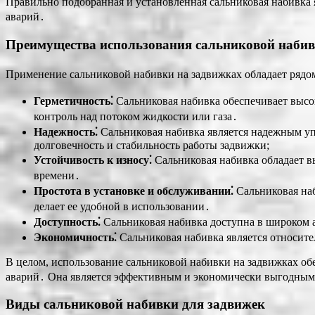
Правильно подобранная и установленная сальниковая набивка 
аварий․
Преимущества использования сальниковой набив
Применение сальниковой набивки на задвижках обладает рядо
Герметичность⁚
Сальниковая набивка обеспечивает высок
контроль над потоком жидкости или газа․
Надежность⁚
Сальниковая набивка является надежным уп
долговечность и стабильность работы задвижки;
Устойчивость к износу⁚
Сальниковая набивка обладает вы
времени․
Простота в установке и обслуживании⁚
Сальниковая наб
делает ее удобной в использовании․
Доступность⁚
Сальниковая набивка доступна в широком а
Экономичность⁚
Сальниковая набивка является относите
В целом, использование сальниковой набивки на задвижках об
аварий․ Она является эффективным и экономически выгодным 
Виды сальниковой набивки для задвижек