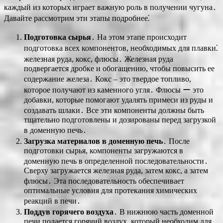
каждый из которых играет важную роль в получении чугуна․
Давайте рассмотрим эти этапы подробнее⁚
Подготовка сырья
․ На этом этапе происходит
подготовка всех компонентов, необходимых для плавки⁚
железная руда, кокс, флюсы․ Железная руда
подвергается дробке и обогащению, чтобы повысить ее
содержание железа․ Кокс ‒ это твердое топливо,
которое получают из каменного угля․ Флюсы ー это
добавки, которые помогают удалять примеси из руды и
создавать шлаки․ Все эти компоненты должны быть
тщательно подготовлены и дозированы перед загрузкой
в доменную печь․
Загрузка материалов в доменную печь
․ После
подготовки сырья, компоненты загружаются в
доменную печь в определенной последовательности․
Сверху загружается железная руда, затем кокс, а затем
флюсы․ Эта последовательность обеспечивает
оптимальные условия для протекания химических
реакций в печи․
Поддув горячего воздуха
․ В нижнюю часть доменной
печи подается горячий воздух, который необходим для