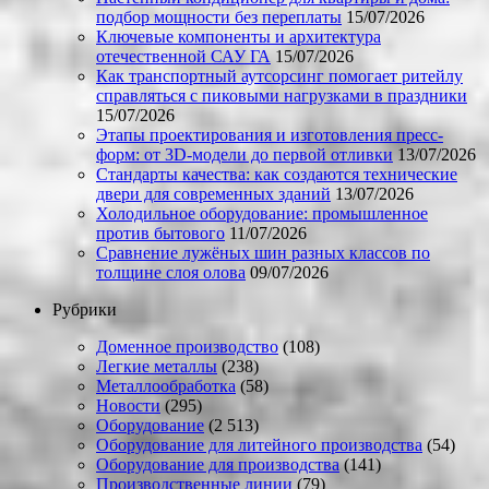
подбор мощности без переплаты
15/07/2026
Ключевые компоненты и архитектура
отечественной САУ ГА
15/07/2026
Как транспортный аутсорсинг помогает ритейлу
справляться с пиковыми нагрузками в праздники
15/07/2026
Этапы проектирования и изготовления пресс-
форм: от 3D-модели до первой отливки
13/07/2026
Стандарты качества: как создаются технические
двери для современных зданий
13/07/2026
Холодильное оборудование: промышленное
против бытового
11/07/2026
Сравнение лужёных шин разных классов по
толщине слоя олова
09/07/2026
Рубрики
Доменное производство
(108)
Легкие металлы
(238)
Металлообработка
(58)
Новости
(295)
Оборудование
(2 513)
Оборудование для литейного производства
(54)
Оборудование для производства
(141)
Производственные линии
(79)