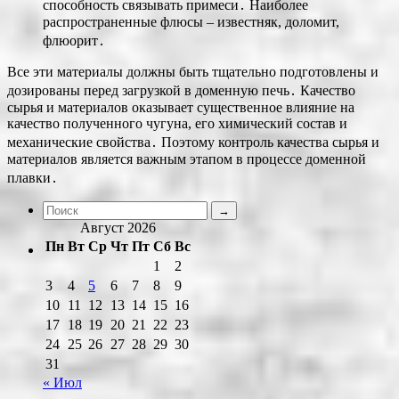
способность связывать примеси․ Наиболее
распространенные флюсы ‒ известняк, доломит,
флюорит․
Все эти материалы должны быть тщательно подготовлены и
дозированы перед загрузкой в доменную печь․ Качество
сырья и материалов оказывает существенное влияние на
качество полученного чугуна, его химический состав и
механические свойства․ Поэтому контроль качества сырья и
материалов является важным этапом в процессе доменной
плавки․
Август 2026
Пн
Вт
Ср
Чт
Пт
Сб
Вс
1
2
3
4
5
6
7
8
9
10
11
12
13
14
15
16
17
18
19
20
21
22
23
24
25
26
27
28
29
30
31
« Июл