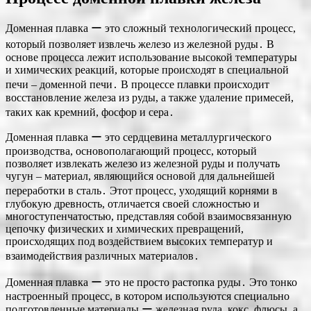
Доменная плавка ー это сложный технологический процесс,
который позволяет извлечь железо из железной руды․ В
основе процесса лежит использование высокой температуры
и химических реакций, которые происходят в специальной
печи ‒ доменной печи․ В процессе плавки происходит
восстановление железа из руды, а также удаление примесей,
таких как кремний, фосфор и сера․
Доменная плавка ー это сердцевина металлургического
производства, основополагающий процесс, который
позволяет извлекать железо из железной руды и получать
чугун ‒ материал, являющийся основой для дальнейшей
переработки в сталь․ Этот процесс, уходящий корнями в
глубокую древность, отличается своей сложностью и
многоступенчатостью, представляя собой взаимосвязанную
цепочку физических и химических превращений,
происходящих под воздействием высоких температур и
взаимодействия различных материалов․
Доменная плавка ー это не просто растопка руды․ Это тонко
настроенный процесс, в котором используются специально
подготовленные материалы ー железная руда, кокс, флюсы, а