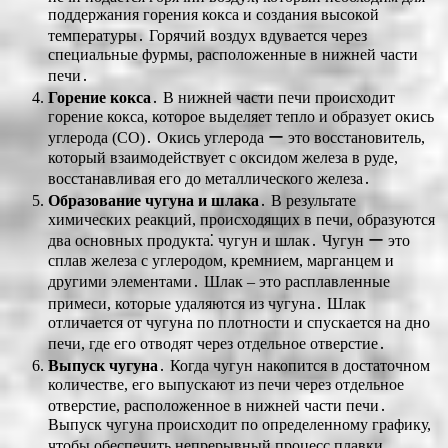
поддержания горения кокса и создания высокой
температуры․ Горячий воздух вдувается через
специальные фурмы, расположенные в нижней части
печи․
Горение кокса
․ В нижней части печи происходит
горение кокса, которое выделяет тепло и образует окись
углерода (CO)․ Окись углерода ー это восстановитель,
который взаимодействует с оксидом железа в руде,
восстанавливая его до металлического железа․
Образование чугуна и шлака
․ В результате
химических реакций, происходящих в печи, образуются
два основных продукта⁚ чугун и шлак․ Чугун ー это
сплав железа с углеродом, кремнием, марганцем и
другими элементами․ Шлак ‒ это расплавленные
примеси, которые удаляются из чугуна․ Шлак
отличается от чугуна по плотности и спускается на дно
печи, где его отводят через отдельное отверстие․
Выпуск чугуна
․ Когда чугун накопится в достаточном
количестве, его выпускают из печи через отдельное
отверстие, расположенное в нижней части печи․
Выпуск чугуна происходит по определенному графику,
чтобы обеспечить непрерывный процесс плавки․