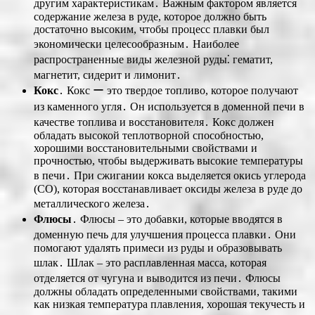
другим характеристикам․ Важным фактором является
содержание железа в руде, которое должно быть
достаточно высоким, чтобы процесс плавки был
экономически целесообразным․ Наиболее
распространенные виды железной руды⁚ гематит,
магнетит, сидерит и лимонит․
Кокс
․ Кокс ー это твердое топливо, которое получают
из каменного угля․ Он используется в доменной печи в
качестве топлива и восстановителя․ Кокс должен
обладать высокой теплотворной способностью,
хорошими восстановительными свойствами и
прочностью, чтобы выдерживать высокие температуры
в печи․ При сжигании кокса выделяется окись углерода
(CO), которая восстанавливает оксиды железа в руде до
металлического железа․
Флюсы
․ Флюсы ‒ это добавки, которые вводятся в
доменную печь для улучшения процесса плавки․ Они
помогают удалять примеси из руды и образовывать
шлак․ Шлак ‒ это расплавленная масса, которая
отделяется от чугуна и выводится из печи․ Флюсы
должны обладать определенными свойствами, такими
как низкая температура плавления, хорошая текучесть и