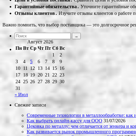
Гарантийные обязательства․
Уточните гарантийные обя
Отзывы клиентов․
Изучите отзывы клиентов о работе п
Важно помнить, что выбор поставщика — это долгосрочное ре
Август 2026
Пн
Вт
Ср
Чт
Пт
Сб
Вс
1
2
3
4
5
6
7
8
9
10
11
12
13
14
15
16
17
18
19
20
21
22
23
24
25
26
27
28
29
30
31
« Июл
Свежие записи
Современные технологии в металлообработке: как и
Как выбрать онлайн-кассу для ООО
31/07/2026
Цековка по металлу: чем отличается от зенкера и к
Как развивается рынок промышленного программно