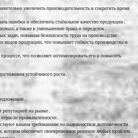
начительно увеличить производительность и сократить время
ать ошибки и обеспечить стабильное качество продукции․
рсонал, а также к уменьшению брака и переделок․
х задач, повышая безопасность труда на производстве․
х видов продукции, что повышает гибкость производства и
роцессе, что позволяет оптимизировать его и повысить
достижения устойчивого роста․
предложений․
й репутацией на рынке․
й отрасли промышленности․
тствуют вашим требованиям по надежности и долговечности․
, которая обеспечит своевременное решение любых проблем․
ложение․