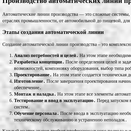
Производство автоматических линий пр
Автоматические линии производства — это сложные системы, 
отраслях промышленности, от автомобильной до пищевой, для
Этапы создания автоматической линии
Создание автоматической линии производства – это комплексны
Анализ потребностей и целей․
На этом этапе необходимо
Разработка концепции․
После определения целей и зада
возможностей, компоновку оборудования, выбор типа ро
Проектирование․
На этом этапе создается техническая 
Изготовление․
После завершения проектирования начина
обеспечение․
Монтаж и наладка․
На этом этапе все элементы автома
Тестирование и ввод в эксплуатацию․
Перед запуском 
систем․
Обучение персонала․
После ввода в эксплуатацию необх
техническому обслуживанию и устранению неполадок․
Каждый из этих этапов требует профессионального подхода и