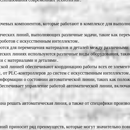
ючевых компонентов, которые работают в комплексе для выполн
еских линий, выполняющих различные задачи, такие как переме
 роботов с искусственным интеллектом․
тся для перемещения материалов и деталей между различными
ских линиях используются различные виды оборудования, такие
и с материалами и деталями․
кой линией обеспечивают координацию работы всех ее элементо
, от PLC-контроллеров до систем с искусственным интеллектом
нформации о состоянии автоматической линии, таких как положе
еспечивает управление работой автоматической линии, включая
жна решать автоматическая линия, а также от специфики произв
ий приносит ряд преимуществ, которые могут значительно пов