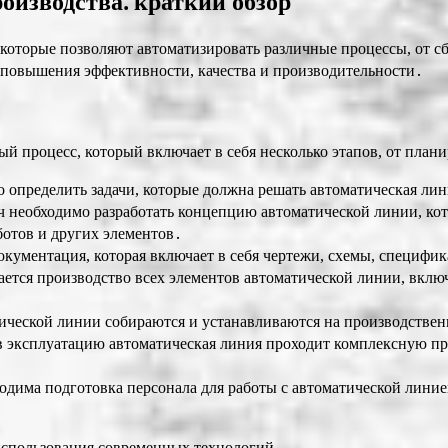
оизводства⁚ краткий обзор
которые позволяют автоматизировать различные процессы, от с
 повышения эффективности, качества и производительности․
й процесс, который включает в себя несколько этапов, от план
 определить задачи, которые должна решать автоматическая лин
ч необходимо разработать концепцию автоматической линии, ко
ботов и других элементов․
документация, которая включает в себя чертежи, схемы, специф
ется производство всех элементов автоматической линии, вклю
тической линии собираются и устанавливаются на производствен
в эксплуатацию автоматическая линия проходит комплексную пр
одима подготовка персонала для работы с автоматической линие
 использования современных технологий․