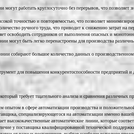
 могут работать круглосуточно без перерывов, что позволяет з
сокой точностью и повторяемостью, что позволяет минимизиров
оличество ручного труда, что приводит к снижению затрат на пе
ет освободить сотрудников от выполнения опасных и монотонны
ии могут быть легко перенастроены для производства различны
нии собирают большое количество данных о производственном п
трумент для повышения конкурентоспособности предприятий и 
который требует тщательного анализа и сравнения различных 
м опытом в сфере автоматизации производства и положительно
тавщика, специализирующегося на автоматизации именно ваше
ает высококачественные автоматические линии, которые соотве
ичие у поставщика квалифицированной технической поддержки
тавки от разных поставщиков, выбрав наиболее выгодное пред