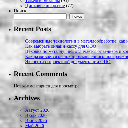
Тяжелые металлы
(95)
Цинковое покрытие
(77)
Поиск
Поиск
Recent Posts
Современные технологии в металлообработке: как и
Как выбрать онлайн-кассу для ООО
Цековка по металлу: чем отличается от зенкера и к
Как развивается рынок промышленного программно
Экспертиза проектной документации ОПО
Recent Comments
Нет комментариев для просмотра.
Archives
Август 2026
Июль 2026
Июнь 2026
Май 2026