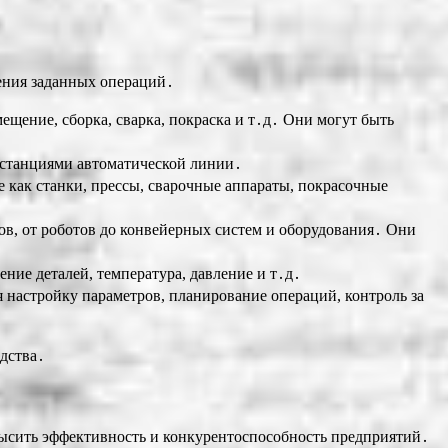
ения заданных операций․
щение, сборка, сварка, покраска и т․д․ Они могут быть
 станциями автоматической линии․
 как станки, прессы, сварочные аппараты, покрасочные
в, от роботов до конвейерных систем и оборудования․ Они
․
ние деталей, температура, давление и т․д․
 настройку параметров, планирование операций, контроль за
одства․
ысить эффективность и конкурентоспособность предприятий․