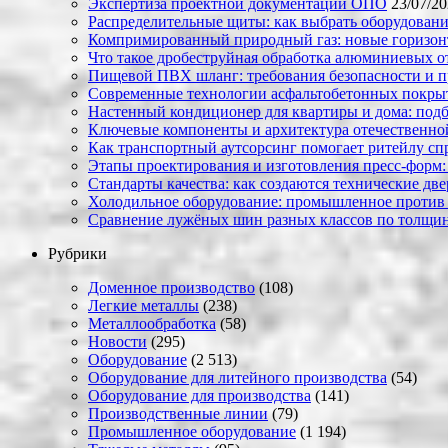
Экспертиза проектной документации ОПО
23/07/2
Распределительные щиты: как выбрать оборудовани
Компримированный природный газ: новые горизон
Что такое дробеструйная обработка алюминиевых о
Пищевой ПВХ шланг: требования безопасности и 
Современные технологии асфальтобетонных покрыти
Настенный кондиционер для квартиры и дома: под
Ключевые компоненты и архитектура отечественн
Как транспортный аутсорсинг помогает ритейлу сп
Этапы проектирования и изготовления пресс-форм:
Стандарты качества: как создаются технические дв
Холодильное оборудование: промышленное против
Сравнение лужёных шин разных классов по толщин
Рубрики
Доменное производство
(108)
Легкие металлы
(238)
Металлообработка
(58)
Новости
(295)
Оборудование
(2 513)
Оборудование для литейного производства
(54)
Оборудование для производства
(141)
Производственные линии
(79)
Промышленное оборудование
(1 194)