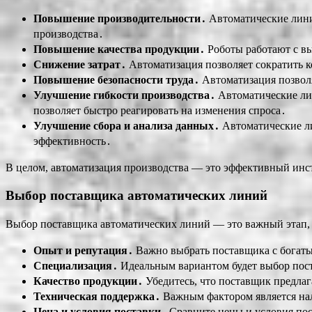
Повышение производительности․
Автоматические линии
производства․
Повышение качества продукции․
Роботы работают с вы
Снижение затрат․
Автоматизация позволяет сократить к
Повышение безопасности труда․
Автоматизация позволя
Улучшение гибкости производства․
Автоматические лин
позволяет быстро реагировать на изменения спроса․
Улучшение сбора и анализа данных․
Автоматические ли
эффективность․
В целом, автоматизация производства — это эффективный инс
Выбор поставщика автоматических линий
Выбор поставщика автоматических линий — это важный этап, 
Опыт и репутация․
Важно выбрать поставщика с богаты
Специализация․
Идеальным вариантом будет выбор пос
Качество продукции․
Убедитесь, что поставщик предлаг
Техническая поддержка․
Важным фактором является нал
Цена и условия поставки․
Сравните цены и условия пос