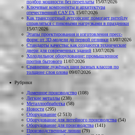
подбор мощности без переплаты
15/07/2026
Ключевые компоненты и архитектура
отечественной САУ ГА
15/07/2026
Как транспортный аутсорсинг помогает ритейлу
справляться с пиковыми нагрузками в праздники
15/07/2026
Этапы проектирования и изготовления пресс-
форм: от 3D-модели до первой отливки
13/07/2026
Стандарты качества: как создаются технические
двери для современных зданий
13/07/2026
Холодильное оборудование: промышленное
против бытового
11/07/2026
Сравнение лужёных шин разных классов по
толщине слоя олова
09/07/2026
Рубрики
Доменное производство
(108)
Легкие металлы
(238)
Металлообработка
(58)
Новости
(295)
Оборудование
(2 513)
Оборудование для литейного производства
(54)
Оборудование для производства
(141)
Производственные линии
(79)