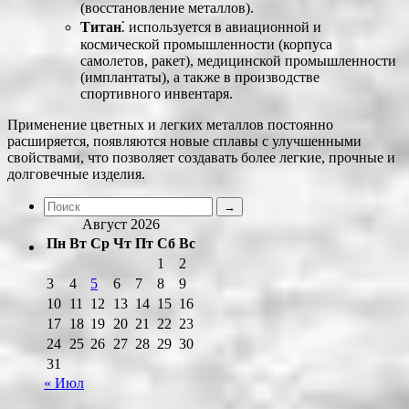
(восстановление металлов).
Титан
⁚ используется в авиационной и
космической промышленности (корпуса
самолетов, ракет), медицинской промышленности
(имплантаты), а также в производстве
спортивного инвентаря.
Применение цветных и легких металлов постоянно
расширяется, появляются новые сплавы с улучшенными
свойствами, что позволяет создавать более легкие, прочные и
долговечные изделия.
Август 2026
Пн
Вт
Ср
Чт
Пт
Сб
Вс
1
2
3
4
5
6
7
8
9
10
11
12
13
14
15
16
17
18
19
20
21
22
23
24
25
26
27
28
29
30
31
« Июл