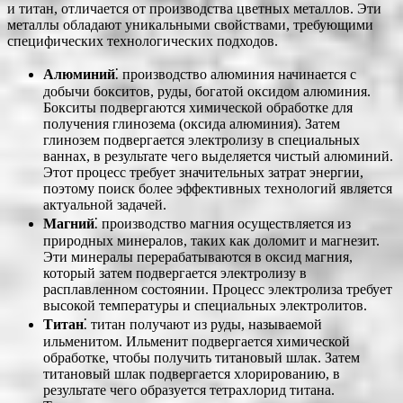
и титан, отличается от производства цветных металлов. Эти
металлы обладают уникальными свойствами, требующими
специфических технологических подходов.
Алюминий
⁚ производство алюминия начинается с
добычи бокситов, руды, богатой оксидом алюминия.
Бокситы подвергаются химической обработке для
получения глинозема (оксида алюминия). Затем
глинозем подвергается электролизу в специальных
ваннах, в результате чего выделяется чистый алюминий.
Этот процесс требует значительных затрат энергии,
поэтому поиск более эффективных технологий является
актуальной задачей.
Магний
⁚ производство магния осуществляется из
природных минералов, таких как доломит и магнезит.
Эти минералы перерабатываются в оксид магния,
который затем подвергается электролизу в
расплавленном состоянии. Процесс электролиза требует
высокой температуры и специальных электролитов.
Титан
⁚ титан получают из руды, называемой
ильменитом. Ильменит подвергается химической
обработке, чтобы получить титановый шлак. Затем
титановый шлак подвергается хлорированию, в
результате чего образуется тетрахлорид титана.