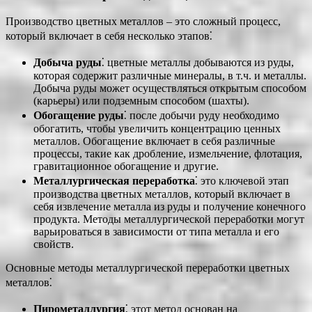
Производство цветных металлов – это сложный процесс,
который включает в себя несколько этапов⁚
Добыча руды
⁚ цветные металлы добываются из руды,
которая содержит различные минералы, в т.ч. и металлы.
Добыча руды может осуществляться открытым способом
(карьеры) или подземным способом (шахты).
Обогащение руды
⁚ после добычи руду необходимо
обогатить, чтобы увеличить концентрацию ценных
металлов. Обогащение включает в себя различные
процессы, такие как дробление, измельчение, флотация,
гравитационное обогащение и другие.
Металлургическая переработка
⁚ это ключевой этап
производства цветных металлов, который включает в
себя извлечение металла из руды и получение конечного
продукта. Методы металлургической переработки могут
варьироваться в зависимости от типа металла и его
свойств.
Основные методы металлургической переработки цветных
металлов⁚
Пирометаллургия
⁚ этот метод основан на