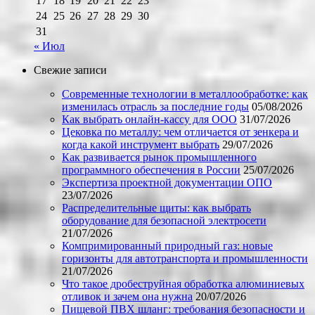
17
18
19
20
21
22
23
24
25
26
27
28
29
30
31
« Июл
Свежие записи
Современные технологии в металлообработке: как
изменилась отрасль за последние годы
05/08/2026
Как выбрать онлайн-кассу для ООО
31/07/2026
Цековка по металлу: чем отличается от зенкера и
когда какой инструмент выбрать
29/07/2026
Как развивается рынок промышленного
программного обеспечения в России
25/07/2026
Экспертиза проектной документации ОПО
23/07/2026
Распределительные щиты: как выбрать
оборудование для безопасной электросети
21/07/2026
Компримированный природный газ: новые
горизонты для автотранспорта и промышленности
21/07/2026
Что такое дробеструйная обработка алюминиевых
отливок и зачем она нужна
20/07/2026
Пищевой ПВХ шланг: требования безопасности и