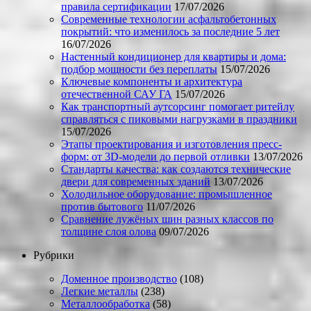
правила сертификации
17/07/2026
Современные технологии асфальтобетонных
покрытий: что изменилось за последние 5 лет
16/07/2026
Настенный кондиционер для квартиры и дома:
подбор мощности без переплаты
15/07/2026
Ключевые компоненты и архитектура
отечественной САУ ГА
15/07/2026
Как транспортный аутсорсинг помогает ритейлу
справляться с пиковыми нагрузками в праздники
15/07/2026
Этапы проектирования и изготовления пресс-
форм: от 3D-модели до первой отливки
13/07/2026
Стандарты качества: как создаются технические
двери для современных зданий
13/07/2026
Холодильное оборудование: промышленное
против бытового
11/07/2026
Сравнение лужёных шин разных классов по
толщине слоя олова
09/07/2026
Рубрики
Доменное производство
(108)
Легкие металлы
(238)
Металлообработка
(58)