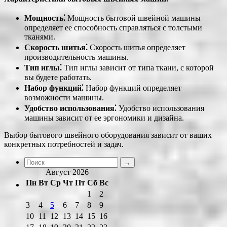
Мощность⁚
Мощность бытовой швейной машины
определяет ее способность справляться с толстыми
тканями.
Скорость шитья⁚
Скорость шитья определяет
производительность машины.
Тип иглы⁚
Тип иглы зависит от типа ткани, с которой
вы будете работать.
Набор функций⁚
Набор функций определяет
возможности машины.
Удобство использования⁚
Удобство использования
машины зависит от ее эргономики и дизайна.
Выбор бытового швейного оборудования зависит от ваших
конкретных потребностей и задач.
Август 2026
Пн
Вт
Ср
Чт
Пт
Сб
Вс
1
2
3
4
5
6
7
8
9
10
11
12
13
14
15
16