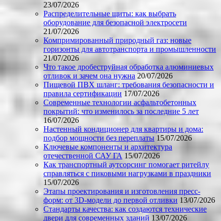
23/07/2026
Распределительные щиты: как выбрать
оборудование для безопасной электросети
21/07/2026
Компримированный природный газ: новые
горизонты для автотранспорта и промышленности
21/07/2026
Что такое дробеструйная обработка алюминиевых
отливок и зачем она нужна
20/07/2026
Пищевой ПВХ шланг: требования безопасности и
правила сертификации
17/07/2026
Современные технологии асфальтобетонных
покрытий: что изменилось за последние 5 лет
16/07/2026
Настенный кондиционер для квартиры и дома:
подбор мощности без переплаты
15/07/2026
Ключевые компоненты и архитектура
отечественной САУ ГА
15/07/2026
Как транспортный аутсорсинг помогает ритейлу
справляться с пиковыми нагрузками в праздники
15/07/2026
Этапы проектирования и изготовления пресс-
форм: от 3D-модели до первой отливки
13/07/2026
Стандарты качества: как создаются технические
двери для современных зданий
13/07/2026