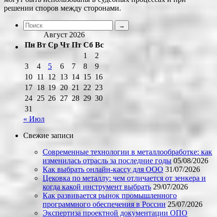
решении споров между сторонами.
Август 2026
Пн
Вт
Ср
Чт
Пт
Сб
Вс
1
2
3
4
5
6
7
8
9
10
11
12
13
14
15
16
17
18
19
20
21
22
23
24
25
26
27
28
29
30
31
« Июл
Свежие записи
Современные технологии в металлообработке: как
изменилась отрасль за последние годы
05/08/2026
Как выбрать онлайн-кассу для ООО
31/07/2026
Цековка по металлу: чем отличается от зенкера и
когда какой инструмент выбрать
29/07/2026
Как развивается рынок промышленного
программного обеспечения в России
25/07/2026
Экспертиза проектной документации ОПО