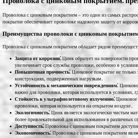
Проволока с цинковым покрытием⁚ пре
Проволока с цинковым покрытием – это один из самых распро
покрытие обеспечивает проволоке надежную защиту от корроз
Преимущества проволоки с цинковым покрытие
Проволока с цинковым покрытием обладает рядом преимуществ
Защита от коррозии⁚
Цинк образует на поверхности пров
увеличивает срок службы проволоки, особенно в услови
Повышенная прочность⁚
Цинковое покрытие не только з
конструкциях, подверженных нагрузкам․
Устойчивость к механическим повреждениям⁚
Цинковое
важно для проволоки, которая используется в условиях, 
Стойкость к ультрафиолетовому излучению⁚
Цинковое 
проволоки, которая используется на открытом воздухе․
Экологичность⁚
Цинк является экологически чистым мат
более привлекательной для использования в различных с
Доступность⁚
Проволока с цинковым покрытием доступна 
Экономичность⁚
Проволока с цинковым покрытием являе