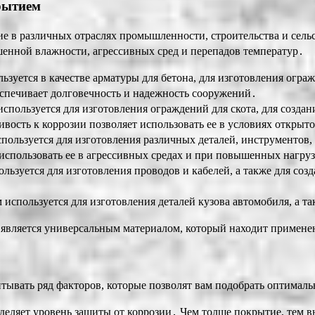
рытием
в различных отраслях промышленности, строительства и сельско
енной влажности, агрессивных сред и перепадов температур․
ется в качестве арматуры для бетона, для изготовления огражде
еспечивает долговечность и надежность сооружений․
ользуется для изготовления ограждений для скота, для создани
ивость к коррозии позволяет использовать ее в условиях откры
ользуется для изготовления различных деталей, инструментов, 
 использовать ее в агрессивных средах и при повышенных нагру
зуется для изготовления проводов и кабелей, а также для созд
спользуется для изготовления деталей кузова автомобиля, а та
является универсальным материалом, который находит применен
ывать ряд факторов, которые позволят вам подобрать оптималь
ляет уровень защиты от коррозии․ Чем толще покрытие, тем вы