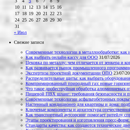
3
4
5
6
7
8
9
10
11
12
13
14
15
16
17
18
19
20
21
22
23
24
25
26
27
28
29
30
31
« Июл
Свежие записи
Современные технологии в металлообработке: как и
Как выбрать онлайн-кассу для ООО
31/07/2026
Цековка по металлу: чем отличается от зенкера и к
Как развивается рынок промышленного программно
Экспертиза проектной документации ОПО
23/07/2
Распределительные щиты: как выбрать оборудовани
Компримированный природный газ: новые горизон
Что такое дробеструйная обработка алюминиевых о
Пищевой ПВХ шланг: требования безопасности и 
Современные технологии асфальтобетонных покрыти
Настенный кондиционер для квартиры и дома: под
Ключевые компоненты и архитектура отечественн
Как транспортный аутсорсинг помогает ритейлу сп
Этапы проектирования и изготовления пресс-форм:
Стандарты качества: как создаются технические дв