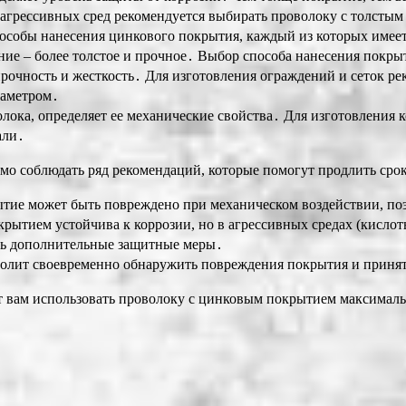
агрессивных сред рекомендуется выбирать проволоку с толсты
собы нанесения цинкового покрытия, каждый из которых имеет
ание – более толстое и прочное․ Выбор способа нанесения покр
рочность и жесткость․ Для изготовления ограждений и сеток ре
иаметром․
олока, определяет ее механические свойства․ Для изготовления
али․
о соблюдать ряд рекомендаций, которые помогут продлить сро
ие может быть повреждено при механическом воздействии, поэ
ытием устойчива к коррозии, но в агрессивных средах (кислот
ть дополнительные защитные меры․
олит своевременно обнаружить повреждения покрытия и принят
 вам использовать проволоку с цинковым покрытием максималь