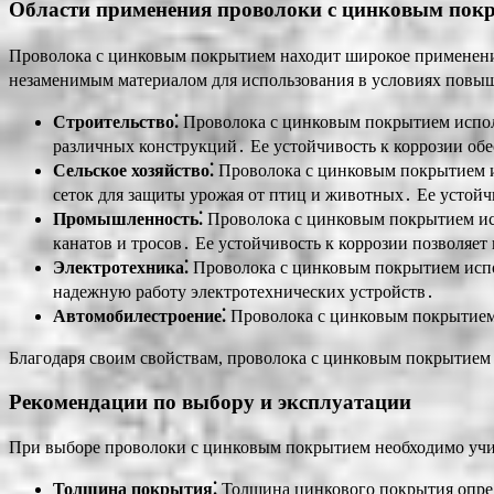
Области применения проволоки с цинковым пок
Проволока с цинковым покрытием находит широкое применение 
незаменимым материалом для использования в условиях повыш
Строительство⁚
Проволока с цинковым покрытием использу
различных конструкций․ Ее устойчивость к коррозии об
Сельское хозяйство⁚
Проволока с цинковым покрытием исп
сеток для защиты урожая от птиц и животных․ Ее устойч
Промышленность⁚
Проволока с цинковым покрытием исп
канатов и тросов․ Ее устойчивость к коррозии позволяет
Электротехника⁚
Проволока с цинковым покрытием исполь
надежную работу электротехнических устройств․
Автомобилестроение⁚
Проволока с цинковым покрытием и
Благодаря своим свойствам, проволока с цинковым покрытием 
Рекомендации по выбору и эксплуатации
При выборе проволоки с цинковым покрытием необходимо учит
Толщина покрытия⁚
Толщина цинкового покрытия опреде