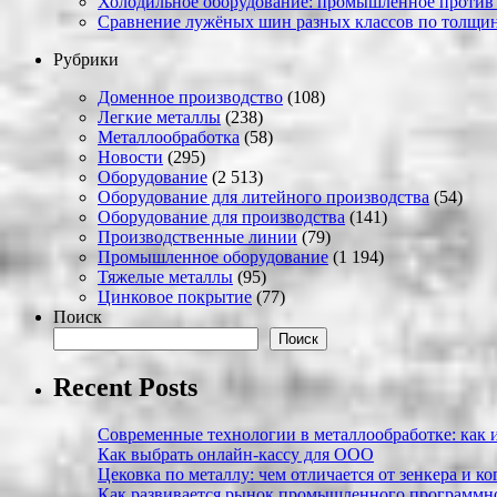
Холодильное оборудование: промышленное против
Сравнение лужёных шин разных классов по толщин
Рубрики
Доменное производство
(108)
Легкие металлы
(238)
Металлообработка
(58)
Новости
(295)
Оборудование
(2 513)
Оборудование для литейного производства
(54)
Оборудование для производства
(141)
Производственные линии
(79)
Промышленное оборудование
(1 194)
Тяжелые металлы
(95)
Цинковое покрытие
(77)
Поиск
Поиск
Recent Posts
Современные технологии в металлообработке: как и
Как выбрать онлайн-кассу для ООО
Цековка по металлу: чем отличается от зенкера и к
Как развивается рынок промышленного программно