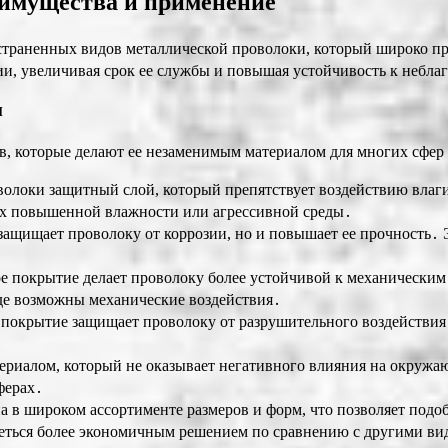
имущества и применение
страненных видов металлической проволоки, который широко п
ии, увеличивая срок ее службы и повышая устойчивость к неб
м
, которые делают ее незаменимым материалом для многих сфер д
олоки защитный слой, который препятствует воздействию влаги
ях повышенной влажности или агрессивной среды․
ащищает проволоку от коррозии, но и повышает ее прочность․ Э
 покрытие делает проволоку более устойчивой к механическим
где возможны механические воздействия․
покрытие защищает проволоку от разрушительного воздействия 
ериалом, который не оказывает негативного влияния на окруж
ферах․
в широком ассортименте размеров и форм, что позволяет подобр
ться более экономичным решением по сравнению с другими вида