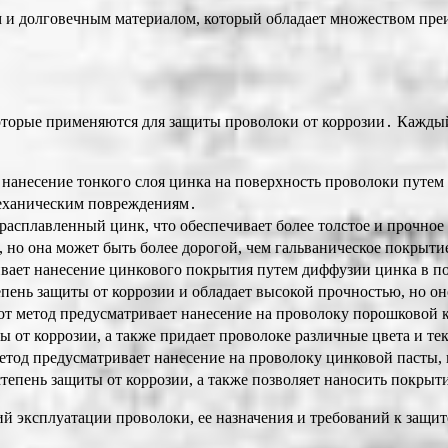
 и долговечным материалом, который обладает множеством преи
оторые применяются для защиты проволоки от коррозии․ Каждый
нанесение тонкого слоя цинка на поверхность проволоки путем
 механическим повреждениям․
асплавленный цинк, что обеспечивает более толстое и прочное
но она может быть более дорогой, чем гальваническое покрыти
вает нанесение цинкового покрытия путем диффузии цинка в п
ень защиты от коррозии и обладает высокой прочностью, но он
т метод предусматривает нанесение на проволоку порошковой 
 от коррозии, а также придает проволоке различные цвета и те
етод предусматривает нанесение на проволоку цинковой пасты, 
епень защиты от коррозии, а также позволяет наносить покрыт
й эксплуатации проволоки, ее назначения и требований к защит