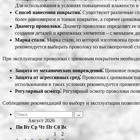
Для использования в условиях повышенной влажности и 
Способ нанесения покрытия⁚
Существуют различные спо
более равномерное и тонкое покрытие, а горячее цинков
Диаметр проволоки⁚
Диаметр проволоки определяет ее п
создания деталей и крепежных элементов – с меньшим д
Марка стали⁚
Марка стали, из которой изготовлена пров
рекомендуется выбирать проволоку из высокопрочной ст
При эксплуатации проволоки с цинковым покрытием необходим
Защита от механических повреждений⁚
Цинковое покрыт
Защита от агрессивных сред⁚
Проволока с цинковым покр
использовании в таких условиях рекомендуется применя
Регулярный осмотр⁚
Регулярный осмотр проволоки позв
Соблюдение рекомендаций по выбору и эксплуатации позволит
Август 2026
Пн
Вт
Ср
Чт
Пт
Сб
Вс
1
2