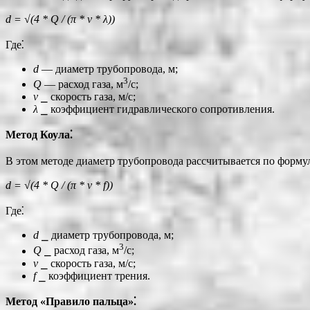
d = √(4 * Q / (π * v * λ))
Где⁚
d
― диаметр трубопровода, м;
3
Q
― расход газа, м
/с;
v
⎯ скорость газа, м/с;
λ
⎯ коэффициент гидравлического сопротивления.
Метод Коула⁚
В этом методе диаметр трубопровода рассчитывается по форму
d = √(4 * Q / (π * v * f))
Где⁚
d
⎯ диаметр трубопровода, м;
3
Q
⎯ расход газа, м
/с;
v
⎯ скорость газа, м/с;
f
⎯ коэффициент трения.
Метод «Правило пальца»⁚