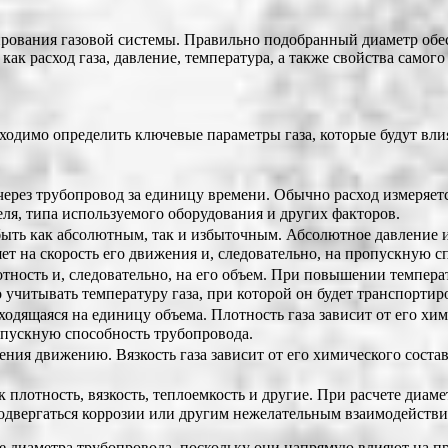
ирования газовой системы. Правильно подобранный диаметр обе
к расход газа, давление, температура, а также свойства самого 
ходимо определить ключевые параметры газа, которые будут вли
ерез трубопровод за единицу времени. Обычно расход измеряетс
еля, типа используемого оборудования и других факторов.
быть как абсолютным, так и избыточным. Абсолютное давление 
ет на скорость его движения и, следовательно, на пропускную с
отность и, следовательно, на его объем. При повышении температ
 учитывать температуру газа, при которой он будет транспортиро
ходящаяся на единицу объема. Плотность газа зависит от его хим
ропускную способность трубопровода.
ения движению. Вязкость газа зависит от его химического состав
ак плотность, вязкость, теплоемкость и другие. При расчете диа
одвергаться коррозии или другим нежелательным взаимодействия
е диаметра трубопровода, поскольку они напрямую влияют на п