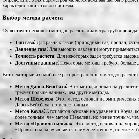
характеристики газовой системы.
Выбор метода расчета
Существует несколько методов расчета диаметра трубопровода г
Тип газа⁚
Для разных газов (природный газ, пропан, бут
Давление газа⁚
Для высоких давлений могут применяться
Точность расчета⁚
Для некоторых задач требуется высока
Доступные данные⁚
Некоторые методы требуют больше д
Вот некоторые из наиболее распространенных методов расчета 
Метод Дарси-Вейсбаха⁚
Этот метод основан на уравнени
требует больше данных, чем другие методы.
Метод Шевелева⁚
Этот метод основан на эмпирических 
Дарси-Вейсбаха, но менее точным.
Метод Коула⁚
Этот метод основан на уравнении Коула, ко
более точным, чем метод Шевелева, но менее точным, че
Метод «Правило пальца»⁚
Этот метод основан на упрощ
«Правило пальца» является наименее точным, но может б