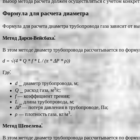
Выбор метода расчета должен осуществляться с учетом конкретн
Формула для расчета диаметра
Формула для расчета диаметра трубопровода газа зависит от в
Метод Дарси-Вейсбаха⁚
В этом методе диаметр трубопровода рассчитывается по форму
d = √(4 * Q * f * L / (π * ΔP * ρ))
Где⁚
d
⎯ диаметр трубопровода, м;
3
Q
⎯ расход газа, м
/с;
f
― коэффициент трения;
L
⎯ длина трубопровода, м;
ΔP
― потеря давления в трубопроводе, Па;
3
ρ
― плотность газа, кг/м
.
Метод Шевелева⁚
В этом методе диаметр трубопровода рассчитывается по форму