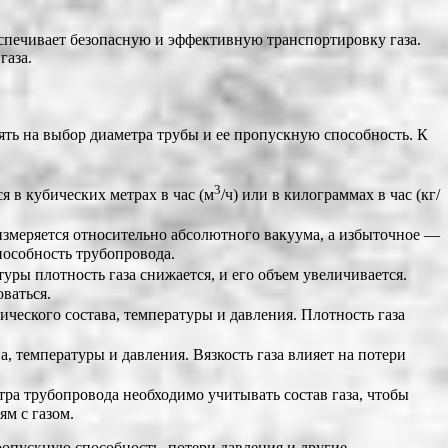
спечивает безопасную и эффективную транспортировку газа.
газа.
ять на выбор диаметра трубы и ее пропускную способность. К
3
я в кубических метрах в час (м
/ч) или в килограммах в час (кг/
измеряется относительно абсолютного вакуума, а избыточное ―
пособность трубопровода.
уры плотность газа снижается, и его объем увеличивается.
ваться.
ического состава, температуры и давления. Плотность газа
а, температуры и давления. Вязкость газа влияет на потери
метра трубопровода необходимо учитывать состав газа, чтобы
м с газом.
ропускную способность, потери давления и другие