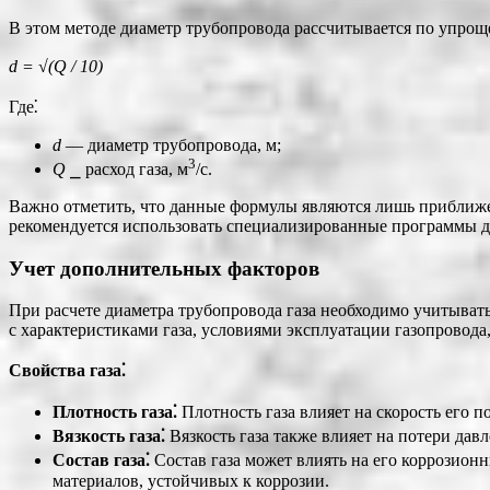
В этом методе диаметр трубопровода рассчитывается по упрощ
d = √(Q / 10)
Где⁚
d
― диаметр трубопровода, м;
3
Q
⎯ расход газа, м
/с.
Важно отметить, что данные формулы являются лишь приближе
рекомендуется использовать специализированные программы дл
Учет дополнительных факторов
При расчете диаметра трубопровода газа необходимо учитывать
с характеристиками газа, условиями эксплуатации газопровода,
Свойства газа⁚
Плотность газа⁚
Плотность газа влияет на скорость его п
Вязкость газа⁚
Вязкость газа также влияет на потери дав
Состав газа⁚
Состав газа может влиять на его коррозион
материалов, устойчивых к коррозии.