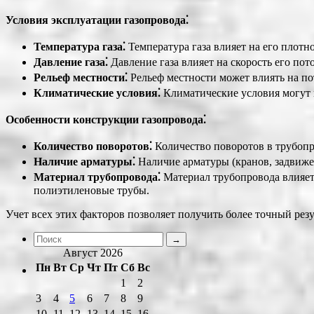
Условия эксплуатации газопровода⁚
Температура газа⁚
Температура газа влияет на его плотн
Давление газа⁚
Давление газа влияет на скорость его пот
Рельеф местности⁚
Рельеф местности может влиять на по
Климатические условия⁚
Климатические условия могут в
Особенности конструкции газопровода⁚
Количество поворотов⁚
Количество поворотов в трубопро
Наличие арматуры⁚
Наличие арматуры (кранов, задвижек
Материал трубопровода⁚
Материал трубопровода влияет 
полиэтиленовые трубы.
Учет всех этих факторов позволяет получить более точный рез
Август 2026
Пн
Вт
Ср
Чт
Пт
Сб
Вс
1
2
3
4
5
6
7
8
9
10
11
12
13
14
15
16