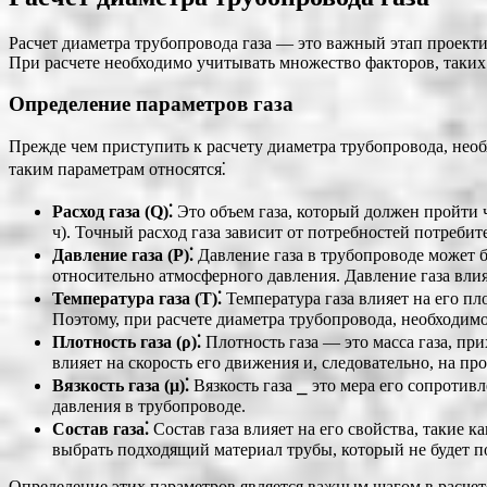
Расчет диаметра трубопровода газа ― это важный этап проект
При расчете необходимо учитывать множество факторов, таких ка
Определение параметров газа
Прежде чем приступить к расчету диаметра трубопровода, необ
таким параметрам относятся⁚
Расход газа (Q)⁚
Это объем газа, который должен пройти ч
ч). Точный расход газа зависит от потребностей потребит
Давление газа (P)⁚
Давление газа в трубопроводе может 
относительно атмосферного давления. Давление газа влия
Температура газа (T)⁚
Температура газа влияет на его пл
Поэтому, при расчете диаметра трубопровода, необходимо
Плотность газа (ρ)⁚
Плотность газа ― это масса газа, при
влияет на скорость его движения и, следовательно, на п
Вязкость газа (μ)⁚
Вязкость газа ⎯ это мера его сопротивл
давления в трубопроводе.
Состав газа⁚
Состав газа влияет на его свойства, такие к
выбрать подходящий материал трубы, который не будет п
Определение этих параметров является важным шагом в расчет