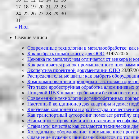
17
18
19
20
21
22
23
24
25
26
27
28
29
30
31
« Июл
Свежие записи
Современные технологии в металлообработке: как и
Как выбрать онлайн-кассу для ООО
31/07/2026
Цековка по металлу: чем отличается от зенкера и к
Как развивается рынок промышленного программно
Экспертиза проектной документации ОПО
23/07/2
Распределительные щиты: как выбрать оборудовани
Компримированный природный газ: новые горизон
Что такое дробеструйная обработка алюминиевых о
Пищевой ПВХ шланг: требования безопасности и 
Современные технологии асфальтобетонных покрыти
Настенный кондиционер для квартиры и дома: под
Ключевые компоненты и архитектура отечественн
Как транспортный аутсорсинг помогает ритейлу сп
Этапы проектирования и изготовления пресс-форм:
Стандарты качества: как создаются технические дв
Холодильное оборудование: промышленное против
Сравнение лужёных шин разных классов по толщин