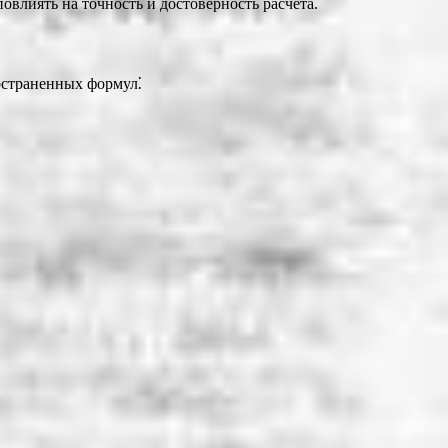
овлиять на точность и достоверность расчета.
ространенных формул⁚