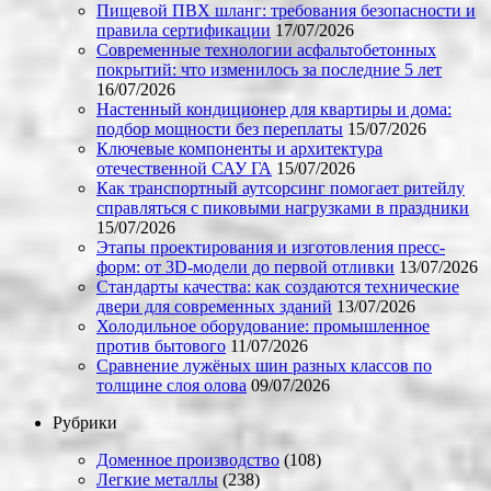
Пищевой ПВХ шланг: требования безопасности и
правила сертификации
17/07/2026
Современные технологии асфальтобетонных
покрытий: что изменилось за последние 5 лет
16/07/2026
Настенный кондиционер для квартиры и дома:
подбор мощности без переплаты
15/07/2026
Ключевые компоненты и архитектура
отечественной САУ ГА
15/07/2026
Как транспортный аутсорсинг помогает ритейлу
справляться с пиковыми нагрузками в праздники
15/07/2026
Этапы проектирования и изготовления пресс-
форм: от 3D-модели до первой отливки
13/07/2026
Стандарты качества: как создаются технические
двери для современных зданий
13/07/2026
Холодильное оборудование: промышленное
против бытового
11/07/2026
Сравнение лужёных шин разных классов по
толщине слоя олова
09/07/2026
Рубрики
Доменное производство
(108)
Легкие металлы
(238)