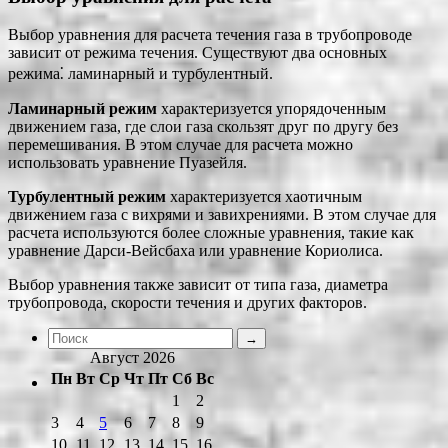
Выбор уравнения для расчета течения газа в трубопроводе
зависит от режима течения. Существуют два основных
режима⁚ ламинарный и турбулентный.
Ламинарный режим
характеризуется упорядоченным
движением газа, где слои газа скользят друг по другу без
перемешивания. В этом случае для расчета можно
использовать уравнение Пуазейля.
Турбулентный режим
характеризуется хаотичным
движением газа с вихрями и завихрениями. В этом случае для
расчета используются более сложные уравнения, такие как
уравнение Дарси-Вейсбаха или уравнение Кориолиса.
Выбор уравнения также зависит от типа газа, диаметра
трубопровода, скорости течения и других факторов.
Август 2026
Пн
Вт
Ср
Чт
Пт
Сб
Вс
1
2
3
4
5
6
7
8
9
10
11
12
13
14
15
16