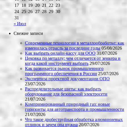
17
18
19
20
21
22
23
24
25
26
27
28
29
30
31
« Июл
Свежие записи
Современные технологии в металлообработке: как
изменилась отрасль за последние годы
05/08/2026
Как выбрать онлайн-кассу для ООО
31/07/2026
Цековка по металлу: чем отличается от зенкера и
когда какой инструмент выбрать
29/07/2026
Как развивается рынок промышленного
программного обеспечения в России
25/07/2026
Экспертиза проектной документации ОПО
23/07/2026
Распределительные щиты: как выбрать
оборудование для безопасной электросети
21/07/2026
Компримированный природный газ: новые
горизонты для автотранспорта и промышленности
21/07/2026
Что такое дробеструйная обработка алюминиевых
отливок и зачем она нужна
20/07/2026