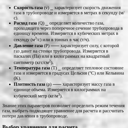
Скорость газа
(v) ⎯ характеризует скорость движения
газа в трубопроводе и измеряется в метрах в секунду (м/
с).
Расход газа
(Q) ⎯ определяет количество газа,
проходящего через поперечное сечение трубопровода в
единицу времени. Измеряется в кубических метрах в
3
секунду (м
/с) или в тоннах в час (т/ч).
Давление газа
(P) ⸺ характеризует силу, с которой
газ давит на стенки трубопровода. Измеряется в
паскалях (Па) или в килограммах на квадратный
2
сантиметр (кгс/см
).
Температура газа
(T) ⎯ определяет тепловое состояние
газа и измеряется в градусах Цельсия (°C) или Кельвина
(K).
Плотность газа
(ρ) ⸺ характеризует массу газа в
единице объема. Измеряется в килограммах на
3
кубический метр (кг/м
).
Знание этих параметров позволяет определить режим течения
газа, выбрать подходящее уравнение для расчета и рассчитать
потери давления в трубопроводе.
Выбор уравнения для расчета