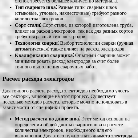
стенок требуется большее количество материала.
Тип сварного шва⁚
Разные типы сварных швов
(стыковые‚ угловые‚ нахлесточные) требуют разного
количества электродов.
Сорт стали⁚
Сорт стали‚ из которой изготовлена труба‚
влияет на расход электродов‚ так как для разных сортов
требуется разный тип электродов.
Технология сварки⁚
Выбор технологии сварки (ручная‚
автоматическая) также влияет на расход электродов.
Квалификация сварщика⁚
Опытный сварщик может
минимизировать расход электродов за счет более
точного выполнения сварочных работ.
Расчет расхода электродов
Для точного расчета расхода электродов необходимо учесть
все факторы‚ влияющие на этот процесс. Существует
несколько методов расчета‚ которые можно использовать в
зависимости от специфики проекта.
Метод расчета по длине шва⁚
Этот метод основан на
определении общей длины сварного шва и расчете
количества электродов‚ необходимого для его
выполнения. Для этого нужно знать диаметр электрода‚