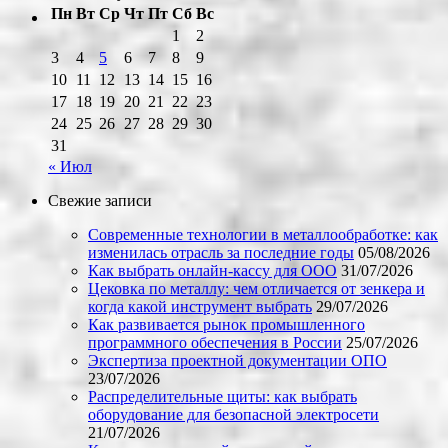
Пн
Вт
Ср
Чт
Пт
Сб
Вс
1
2
3
4
5
6
7
8
9
10
11
12
13
14
15
16
17
18
19
20
21
22
23
24
25
26
27
28
29
30
31
« Июл
Свежие записи
Современные технологии в металлообработке: как
изменилась отрасль за последние годы
05/08/2026
Как выбрать онлайн-кассу для ООО
31/07/2026
Цековка по металлу: чем отличается от зенкера и
когда какой инструмент выбрать
29/07/2026
Как развивается рынок промышленного
программного обеспечения в России
25/07/2026
Экспертиза проектной документации ОПО
23/07/2026
Распределительные щиты: как выбрать
оборудование для безопасной электросети
21/07/2026