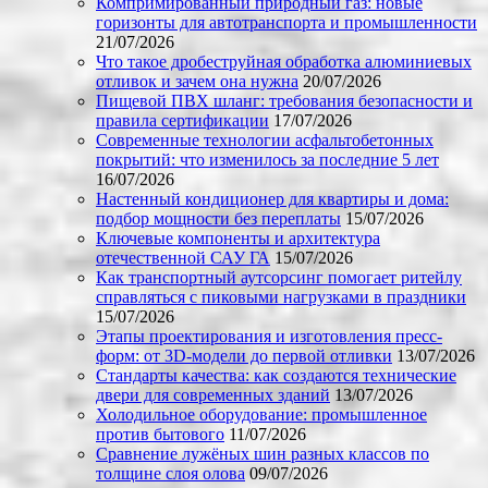
Компримированный природный газ: новые
горизонты для автотранспорта и промышленности
21/07/2026
Что такое дробеструйная обработка алюминиевых
отливок и зачем она нужна
20/07/2026
Пищевой ПВХ шланг: требования безопасности и
правила сертификации
17/07/2026
Современные технологии асфальтобетонных
покрытий: что изменилось за последние 5 лет
16/07/2026
Настенный кондиционер для квартиры и дома:
подбор мощности без переплаты
15/07/2026
Ключевые компоненты и архитектура
отечественной САУ ГА
15/07/2026
Как транспортный аутсорсинг помогает ритейлу
справляться с пиковыми нагрузками в праздники
15/07/2026
Этапы проектирования и изготовления пресс-
форм: от 3D-модели до первой отливки
13/07/2026
Стандарты качества: как создаются технические
двери для современных зданий
13/07/2026
Холодильное оборудование: промышленное
против бытового
11/07/2026
Сравнение лужёных шин разных классов по
толщине слоя олова
09/07/2026