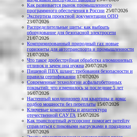
Как развивается рынок промышленного
программного обеспечения в России
25/07/2026
Экспертиза проектной документации ОПО
23/07/2026
Распределительные щиты: как выбрать
оборудование для безопасной электросети
21/07/2026
Компримированный природный газ: новые
горизонты для автотранспорта и промышленности
21/07/2026
Что такое дробеструйная обработка алюминиевых
отливок и зачем она нужна
20/07/2026
Пищевой ПВХ шланг: требования безопасности и
правила сертификации
17/07/2026
Современные технологии асфальтобетонных
покрытий: что изменилось за последние 5 лет
16/07/2026
Настенный кондиционер для квартиры и дома:
подбор мощности без переплаты
15/07/2026
Ключевые компоненты и архитектура
отечественной САУ ГА
15/07/2026
Как транспортный аутсорсинг помогает ритейлу
справляться с пиковыми нагрузками в праздники
15/07/2026