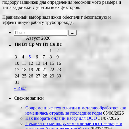
подбору задвижек для определения необходимого размера и
типа задвижки с учетом всех факторов.
Правильный выбор задвижки обеспечит безопасную и
эффективную работу трубопровода.
Август 2026
Пн
Вт
Ср
Чт
Пт
Сб
Вс
1
2
3
4
5
6
7
8
9
10
11
12
13
14
15
16
17
18
19
20
21
22
23
24
25
26
27
28
29
30
31
« Июл
Свежие записи
Современные технологии в металлообработке: как
изменилась отрасль за последние годы
05/08/2026
Как выбрать онлайн-кассу для ООО
31/07/2026
Цековка по металлу: чем отличается от зенкера и
когда какой инструмент выбрать
29/07/2026