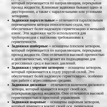
который перемещается по направляющим, перекрывая
проход жидкости. Клиновые задвижки бывают одно- и
двусторонние, а также с параллельными или угловыми
затворами.
Задвижки параллельные
⎼ отличаются параллельным
перемещением затвора относительно седла, что
обеспечивает более надежную герметизацию и меньший
износ. Эти задвижки часто используются для
трубопроводов с высокими требованиями к
герметичности.
Задвижки шиберные
⎼ оснащены плоским затвором,
который перемещается по направляющим, перекрывая
проход жидкости. Они отличаются высокой прочностью
и долговечностью, что делает их подходящими для
агрессивных сред и высоких давлений.
Задвижки с упругим затвором
⏤ оснащены затвором,
который прижимается к седлу упругой силой. Это
обеспечивает более надежную герметизацию, особенно
при работе с агрессивными средами.
Задвижки дисковые
⏤ отличаются наличием дискового
затвора, который вращается вокруг своей оси,
перекрывая проход жидкости. Они отличаются высокой
герметичностью и простотой управления.
Задвижки шаровые
⏤ оснащены шаровым затвором,
который вращается вокруг своей оси, перекрывая