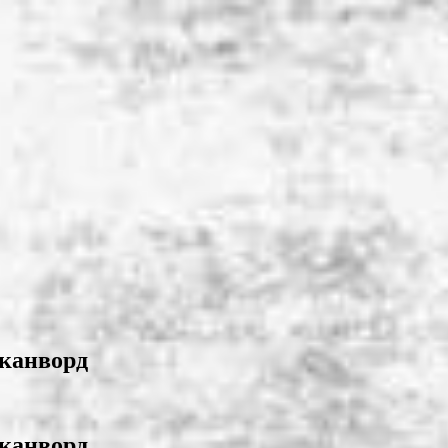
сканворд
сканворд