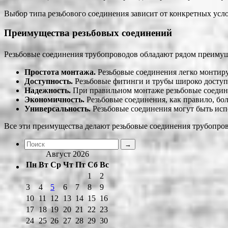
Выбор типа резьбового соединения зависит от конкретных усл
Преимущества резьбовых соединений
Резьбовые соединения трубопроводов обладают рядом преимущ
Простота монтажа.
Резьбовые соединения легко монтиру
Доступность.
Резьбовые фитинги и трубы широко доступ
Надежность.
При правильном монтаже резьбовые соедине
Экономичность.
Резьбовые соединения, как правило, бо
Универсальность.
Резьбовые соединения могут быть испо
Все эти преимущества делают резьбовые соединения трубопро
Август 2026
Пн
Вт
Ср
Чт
Пт
Сб
Вс
1
2
3
4
5
6
7
8
9
10
11
12
13
14
15
16
17
18
19
20
21
22
23
24
25
26
27
28
29
30