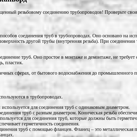
щенный резьбовому соединению трубопроводов! Проверьте свои з
способов соединения труб в трубопроводах. Оно основано на ис
оверхность другой трубы (внутренняя резьба). При соединении т
единение труб. Оно простое в монтаже и демонтаже, не требует
ь, пластик.
зличных сферах, от бытового водоснабжения до промышленного п
спользуются в трубопроводах.
 используется для соединения труб с одинаковым диаметром.
оединения труб с разным диаметром. Коническая резьба обеспечи
спользуется для соединения труб, которые должны быть гермети
еспечивает герметичность соединения.
единения труб с помощью фланцев. Фланец ‒ это металлическая п
ланцах.