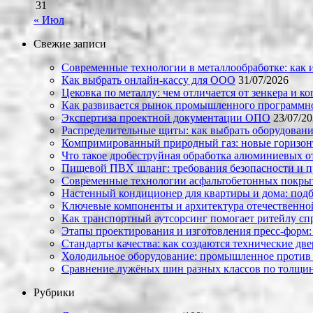
31
« Июл
Свежие записи
Современные технологии в металлообработке: как и
Как выбрать онлайн-кассу для ООО
31/07/2026
Цековка по металлу: чем отличается от зенкера и к
Как развивается рынок промышленного программно
Экспертиза проектной документации ОПО
23/07/2
Распределительные щиты: как выбрать оборудовани
Компримированный природный газ: новые горизон
Что такое дробеструйная обработка алюминиевых о
Пищевой ПВХ шланг: требования безопасности и 
Современные технологии асфальтобетонных покрыти
Настенный кондиционер для квартиры и дома: под
Ключевые компоненты и архитектура отечественн
Как транспортный аутсорсинг помогает ритейлу сп
Этапы проектирования и изготовления пресс-форм:
Стандарты качества: как создаются технические дв
Холодильное оборудование: промышленное против
Сравнение лужёных шин разных классов по толщин
Рубрики