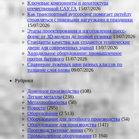
Ключевые компоненты и архитектура
отечественной САУ ГА
15/07/2026
Как транспортный аутсорсинг помогает ритейлу
справляться с пиковыми нагрузками в праздники
15/07/2026
Этапы проектирования и изготовления пресс-
форм: от 3D-модели до первой отливки
13/07/2026
Стандарты качества: как создаются технические
двери для современных зданий
13/07/2026
Холодильное оборудование: промышленное
против бытового
11/07/2026
Сравнение лужёных шин разных классов по
толщине слоя олова
09/07/2026
Рубрики
Доменное производство
(108)
Легкие металлы
(238)
Металлообработка
(58)
Новости
(295)
Оборудование
(2 513)
Оборудование для литейного производства
(54)
Оборудование для производства
(141)
Производственные линии
(79)
Промышленное оборудование
(1 194)