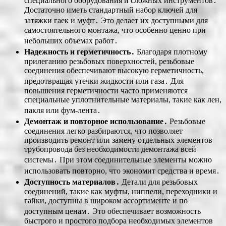
специального оборудования и сложных инструментов․
Достаточно иметь стандартный набор ключей для
затяжки гаек и муфт․ Это делает их доступными для
самостоятельного монтажа, что особенно ценно при
небольших объемах работ․
Надежность и герметичность․
Благодаря плотному
прилеганию резьбовых поверхностей, резьбовые
соединения обеспечивают высокую герметичность,
предотвращая утечки жидкости или газа․ Для
повышения герметичности часто применяются
специальные уплотнительные материалы, такие как лен,
пакля или фум-лента․
Демонтаж и повторное использование․
Резьбовые
соединения легко разбираются, что позволяет
производить ремонт или замену отдельных элементов
трубопровода без необходимости демонтажа всей
системы․ При этом соединительные элементы можно
использовать повторно, что экономит средства и время․
Доступность материалов․
Детали для резьбовых
соединений, такие как муфты, ниппели, переходники и
гайки, доступны в широком ассортименте и по
доступным ценам․ Это обеспечивает возможность
быстрого и простого подбора необходимых элементов