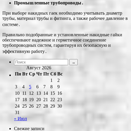
Промышленные трубопроводы․
При выборе накидных гаек необходимо учитывать диаметр
трубы, материал трубы и фитинга, а также рабочее давление в
системе․
Правильно подобранные и установленные накидные гайки
обеспечивают надежное и герметичное соединение
трубопроводных систем, гарантируя их безопасную и
эффективную работу․
Август 2026
Пн
Вт
Ср
Чт
Пт
Сб
Вс
1
2
3
4
5
6
7
8
9
10
11
12
13
14
15
16
17
18
19
20
21
22
23
24
25
26
27
28
29
30
31
« Июл
Свежие записи