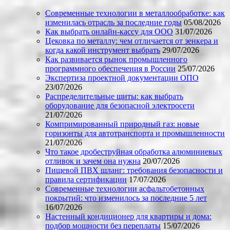
Современные технологии в металлообработке: как
изменилась отрасль за последние годы
05/08/2026
Как выбрать онлайн-кассу для ООО
31/07/2026
Цековка по металлу: чем отличается от зенкера и
когда какой инструмент выбрать
29/07/2026
Как развивается рынок промышленного
программного обеспечения в России
25/07/2026
Экспертиза проектной документации ОПО
23/07/2026
Распределительные щиты: как выбрать
оборудование для безопасной электросети
21/07/2026
Компримированный природный газ: новые
горизонты для автотранспорта и промышленности
21/07/2026
Что такое дробеструйная обработка алюминиевых
отливок и зачем она нужна
20/07/2026
Пищевой ПВХ шланг: требования безопасности и
правила сертификации
17/07/2026
Современные технологии асфальтобетонных
покрытий: что изменилось за последние 5 лет
16/07/2026
Настенный кондиционер для квартиры и дома:
подбор мощности без переплаты
15/07/2026