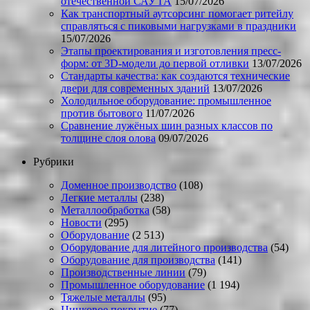
отечественной САУ ГА
15/07/2026
Как транспортный аутсорсинг помогает ритейлу
справляться с пиковыми нагрузками в праздники
15/07/2026
Этапы проектирования и изготовления пресс-
форм: от 3D-модели до первой отливки
13/07/2026
Стандарты качества: как создаются технические
двери для современных зданий
13/07/2026
Холодильное оборудование: промышленное
против бытового
11/07/2026
Сравнение лужёных шин разных классов по
толщине слоя олова
09/07/2026
Рубрики
Доменное производство
(108)
Легкие металлы
(238)
Металлообработка
(58)
Новости
(295)
Оборудование
(2 513)
Оборудование для литейного производства
(54)
Оборудование для производства
(141)
Производственные линии
(79)
Промышленное оборудование
(1 194)
Тяжелые металлы
(95)
Цинковое покрытие
(77)