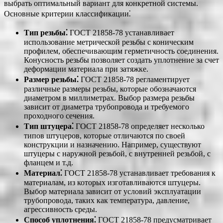
выбрать оптимальный вариант для конкретной системы.
Основные критерии классификации⁚
Тип резьбы⁚
ГОСТ 21858-78 устанавливает
использование метрической резьбы с коническим
профилем, обеспечивающим герметичность соединения.
Конусность резьбы позволяет создать уплотнение за счет
деформации материала при затяжке.
Размер резьбы⁚
ГОСТ 21858-78 регламентирует
различные размеры резьбы, которые обозначаются
диаметром в миллиметрах. Выбор размера резьбы
зависит от диаметра трубопровода и требуемого
проходного сечения.
Тип штуцера⁚
ГОСТ 21858-78 определяет несколько
типов штуцеров, которые отличаются по своей
конструкции и назначению. Например, существуют
штуцеры с наружной резьбой, с внутренней резьбой, с
фланцем и т.д.
Материал⁚
ГОСТ 21858-78 устанавливает требования к
материалам, из которых изготавливаются штуцеры.
Выбор материала зависит от условий эксплуатации
трубопровода, таких как температура, давление,
агрессивность среды.
Способ уплотнения⁚
ГОСТ 21858-78 предусматривает