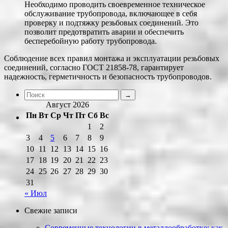
Необходимо проводить своевременное техническое
обслуживание трубопровода, включающее в себя
проверку и подтяжку резьбовых соединений. Это
позволит предотвратить аварии и обеспечить
бесперебойную работу трубопровода.
Соблюдение всех правил монтажа и эксплуатации резьбовых
соединений, согласно ГОСТ 21858-78, гарантирует
надежность, герметичность и безопасность трубопроводов.
Август 2026
Пн
Вт
Ср
Чт
Пт
Сб
Вс
1
2
3
4
5
6
7
8
9
10
11
12
13
14
15
16
17
18
19
20
21
22
23
24
25
26
27
28
29
30
31
« Июл
Свежие записи
Современные технологии в металлообработке: как