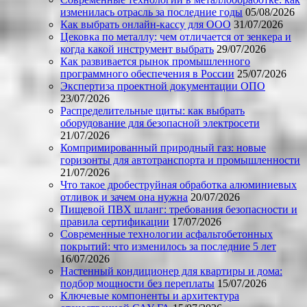
изменилась отрасль за последние годы
05/08/2026
Как выбрать онлайн-кассу для ООО
31/07/2026
Цековка по металлу: чем отличается от зенкера и
когда какой инструмент выбрать
29/07/2026
Как развивается рынок промышленного
программного обеспечения в России
25/07/2026
Экспертиза проектной документации ОПО
23/07/2026
Распределительные щиты: как выбрать
оборудование для безопасной электросети
21/07/2026
Компримированный природный газ: новые
горизонты для автотранспорта и промышленности
21/07/2026
Что такое дробеструйная обработка алюминиевых
отливок и зачем она нужна
20/07/2026
Пищевой ПВХ шланг: требования безопасности и
правила сертификации
17/07/2026
Современные технологии асфальтобетонных
покрытий: что изменилось за последние 5 лет
16/07/2026
Настенный кондиционер для квартиры и дома:
подбор мощности без переплаты
15/07/2026
Ключевые компоненты и архитектура