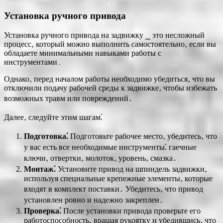
Установка ручного привода
Установка ручного привода на задвижку ⎯ это несложный
процесс‚ который можно выполнить самостоятельно‚ если вы
обладаете минимальными навыками работы с
инструментами․
Однако‚ перед началом работы необходимо убедиться‚ что вы
отключили подачу рабочей среды к задвижке‚ чтобы избежать
возможных травм или повреждений․
Далее‚ следуйте этим шагам⁚
Подготовка⁚
Подготовьте рабочее место‚ убедитесь‚ что
у вас есть все необходимые инструменты⁚ гаечные
ключи‚ отвертки‚ молоток‚ уровень‚ смазка․
Монтаж⁚
Установите привод на шпиндель задвижки‚
используя специальные крепежные элементы‚ которые
входят в комплект поставки․ Убедитесь‚ что привод
установлен ровно и надежно закреплен․
Проверка⁚
После установки привода проверьте его
работоспособность‚ вращая рукоятку и убедившись‚ что