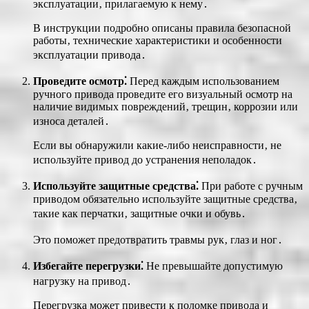
эксплуатации‚ прилагаемую к нему․
В инструкции подробно описаны правила безопасной
работы‚ технические характеристики и особенности
эксплуатации привода․
Проведите осмотр⁚
Перед каждым использованием
ручного привода проведите его визуальный осмотр на
наличие видимых повреждений‚ трещин‚ коррозии или
износа деталей․
Если вы обнаружили какие-либо неисправности‚ не
используйте привод до устранения неполадок․
Используйте защитные средства⁚
При работе с ручным
приводом обязательно используйте защитные средства‚
такие как перчатки‚ защитные очки и обувь․
Это поможет предотвратить травмы рук‚ глаз и ног․
Избегайте перегрузки⁚
Не превышайте допустимую
нагрузку на привод․
Перегрузка может привести к поломке привода и