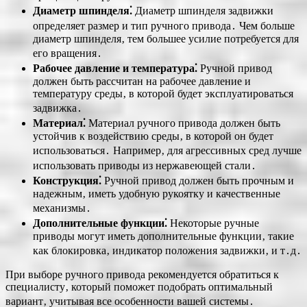
Диаметр шпинделя⁚
Диаметр шпинделя задвижки
определяет размер и тип ручного привода․ Чем больше
диаметр шпинделя‚ тем большее усилие потребуется для
его вращения․
Рабочее давление и температура⁚
Ручной привод
должен быть рассчитан на рабочее давление и
температуру среды‚ в которой будет эксплуатироваться
задвижка․
Материал⁚
Материал ручного привода должен быть
устойчив к воздействию среды‚ в которой он будет
использоваться․ Например‚ для агрессивных сред лучше
использовать приводы из нержавеющей стали․
Конструкция⁚
Ручной привод должен быть прочным и
надежным‚ иметь удобную рукоятку и качественные
механизмы․
Дополнительные функции⁚
Некоторые ручные
приводы могут иметь дополнительные функции‚ такие
как блокировка‚ индикатор положения задвижки‚ и т․д․
При выборе ручного привода рекомендуется обратиться к
специалисту‚ который поможет подобрать оптимальный
вариант‚ учитывая все особенности вашей системы․