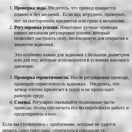
Проверка хода⁚
Убедитесь‚ что привод вращается
плавно и без заеданий․ Если ход затруднен‚ проверьте‚
нет ли посторонних предметов или грязи в механизме․
Регулировка усилия⁚
Некоторые ручные приводы
имеют механизм регулировки усилия‚ который
позволяет настроить силу‚ необходимую для открытия и
закрытия задвижки․
Это особенно важно для задвижек с большим диаметром
или для тех‚ которые используются в условиях высокого
давления․
Проверка герметичности⁚
После регулировки привода‚
проверьте герметичность задвижки․ Убедитесь‚ что
затвор плотно прилегает к седлу и не пропускает
рабочую среду․
Смазка⁚
Регулярно смазывайте подвижные части
привода‚ чтобы обеспечить его бесперебойную работу и
предотвратить износ․
Если вы столкнулись с проблемами‚ которые не удается
решить самостоятельно‚ обратитесь к специалисту․