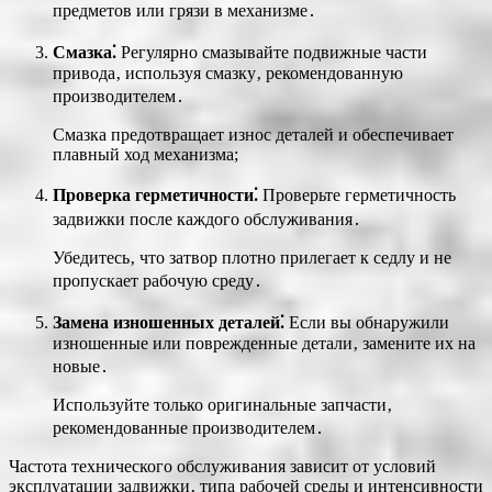
предметов или грязи в механизме․
Смазка⁚
Регулярно смазывайте подвижные части
привода‚ используя смазку‚ рекомендованную
производителем․
Смазка предотвращает износ деталей и обеспечивает
плавный ход механизма;
Проверка герметичности⁚
Проверьте герметичность
задвижки после каждого обслуживания․
Убедитесь‚ что затвор плотно прилегает к седлу и не
пропускает рабочую среду․
Замена изношенных деталей⁚
Если вы обнаружили
изношенные или поврежденные детали‚ замените их на
новые․
Используйте только оригинальные запчасти‚
рекомендованные производителем․
Частота технического обслуживания зависит от условий
эксплуатации задвижки‚ типа рабочей среды и интенсивности