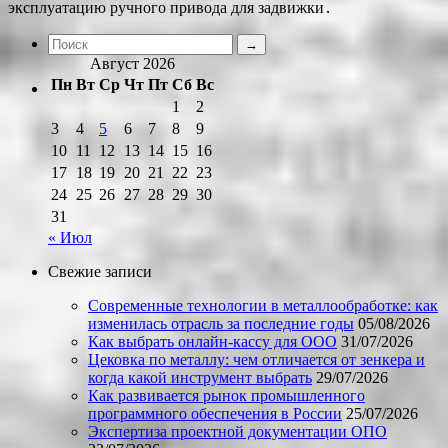
эксплуатацию ручного привода для задвижки․
Август 2026
Пн
Вт
Ср
Чт
Пт
Сб
Вс
1
2
3
4
5
6
7
8
9
10
11
12
13
14
15
16
17
18
19
20
21
22
23
24
25
26
27
28
29
30
31
« Июл
Свежие записи
Современные технологии в металлообработке: как
изменилась отрасль за последние годы
05/08/2026
Как выбрать онлайн-кассу для ООО
31/07/2026
Цековка по металлу: чем отличается от зенкера и
когда какой инструмент выбрать
29/07/2026
Как развивается рынок промышленного
программного обеспечения в России
25/07/2026
Экспертиза проектной документации ОПО