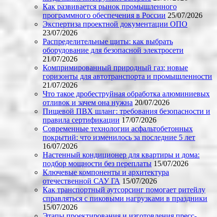
Как развивается рынок промышленного
программного обеспечения в России
25/07/2026
Экспертиза проектной документации ОПО
23/07/2026
Распределительные щиты: как выбрать
оборудование для безопасной электросети
21/07/2026
Компримированный природный газ: новые
горизонты для автотранспорта и промышленности
21/07/2026
Что такое дробеструйная обработка алюминиевых
отливок и зачем она нужна
20/07/2026
Пищевой ПВХ шланг: требования безопасности и
правила сертификации
17/07/2026
Современные технологии асфальтобетонных
покрытий: что изменилось за последние 5 лет
16/07/2026
Настенный кондиционер для квартиры и дома:
подбор мощности без переплаты
15/07/2026
Ключевые компоненты и архитектура
отечественной САУ ГА
15/07/2026
Как транспортный аутсорсинг помогает ритейлу
справляться с пиковыми нагрузками в праздники
15/07/2026
Этапы проектирования и изготовления пресс-