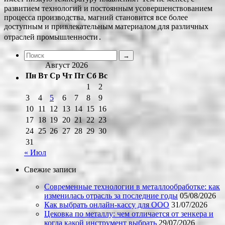
развитием технологий и постоянным усовершенствованием
процесса производства, магний становится все более
доступным и привлекательным материалом для различных
отраслей промышленности․
Август 2026
Пн
Вт
Ср
Чт
Пт
Сб
Вс
1
2
3
4
5
6
7
8
9
10
11
12
13
14
15
16
17
18
19
20
21
22
23
24
25
26
27
28
29
30
31
« Июл
Свежие записи
Современные технологии в металлообработке: как
изменилась отрасль за последние годы
05/08/2026
Как выбрать онлайн-кассу для ООО
31/07/2026
Цековка по металлу: чем отличается от зенкера и
когда какой инструмент выбрать
29/07/2026