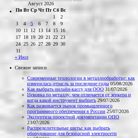
Август 2026
Пн
Вт
Ср
Чт
Пт
Сб
Вс
1
2
3
4
5
6
7
8
9
10
11
12
13
14
15
16
17
18
19
20
21
22
23
24
25
26
27
28
29
30
31
« Июл
Свежие записи
Современные технологии в металлообработке: как
изменилась отрасль за последние годы
05/08/2026
Как выбрать онлайн-кассу для ООО
31/07/2026
Цековка по металлу: чем отличается от зенкера и
когда какой инструмент выбрать
29/07/2026
Как развивается рынок промышленного
программного обеспечения в России
25/07/2026
Экспертиза проектной документации ОПО
23/07/2026
Распределительные щиты: как выбрать
оборудование для безопасной электросети