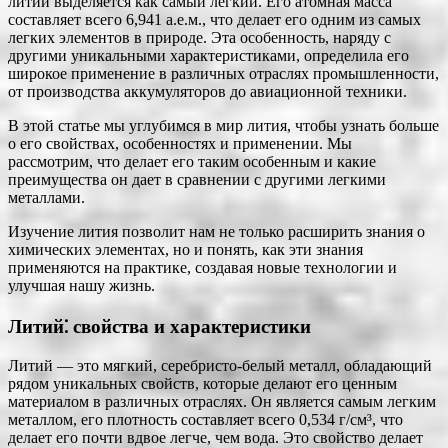
литий выделяется как самый легкий. Его атомная масса
составляет всего 6,941 а.е.м., что делает его одним из самых
легких элементов в природе. Эта особенность, наряду с
другими уникальными характеристиками, определила его
широкое применение в различных отраслях промышленности,
от производства аккумуляторов до авиационной техники.
В этой статье мы углубимся в мир лития, чтобы узнать больше
о его свойствах, особенностях и применении. Мы
рассмотрим, что делает его таким особенным и какие
преимущества он дает в сравнении с другими легкими
металлами.
Изучение лития позволит нам не только расширить знания о
химических элементах, но и понять, как эти знания
применяются на практике, создавая новые технологии и
улучшая нашу жизнь.
Литий⁚ свойства и характеристики
Литий ― это мягкий, серебристо-белый металл, обладающий
рядом уникальных свойств, которые делают его ценным
материалом в различных отраслях. Он является самым легким
металлом, его плотность составляет всего 0,534 г/см³, что
делает его почти вдвое легче, чем вода. Это свойство делает