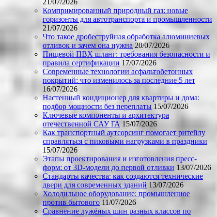
21/07/2026
Компримированный природный газ: новые
горизонты для автотранспорта и промышленности
21/07/2026
Что такое дробеструйная обработка алюминиевых
отливок и зачем она нужна
20/07/2026
Пищевой ПВХ шланг: требования безопасности и
правила сертификации
17/07/2026
Современные технологии асфальтобетонных
покрытий: что изменилось за последние 5 лет
16/07/2026
Настенный кондиционер для квартиры и дома:
подбор мощности без переплаты
15/07/2026
Ключевые компоненты и архитектура
отечественной САУ ГА
15/07/2026
Как транспортный аутсорсинг помогает ритейлу
справляться с пиковыми нагрузками в праздники
15/07/2026
Этапы проектирования и изготовления пресс-
форм: от 3D-модели до первой отливки
13/07/2026
Стандарты качества: как создаются технические
двери для современных зданий
13/07/2026
Холодильное оборудование: промышленное
против бытового
11/07/2026
Сравнение лужёных шин разных классов по