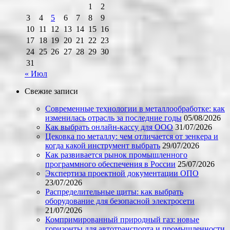
1
2
3
4
5
6
7
8
9
10
11
12
13
14
15
16
17
18
19
20
21
22
23
24
25
26
27
28
29
30
31
« Июл
Свежие записи
Современные технологии в металлообработке: как
изменилась отрасль за последние годы
05/08/2026
Как выбрать онлайн-кассу для ООО
31/07/2026
Цековка по металлу: чем отличается от зенкера и
когда какой инструмент выбрать
29/07/2026
Как развивается рынок промышленного
программного обеспечения в России
25/07/2026
Экспертиза проектной документации ОПО
23/07/2026
Распределительные щиты: как выбрать
оборудование для безопасной электросети
21/07/2026
Компримированный природный газ: новые
горизонты для автотранспорта и промышленности