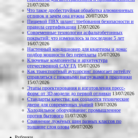
21/07/2026
Что такое дробеструйная обработка алюминиевых
отливок и зачем она нужна
20/07/2026
Пищевой ПВХ шланг: требования безопасности и
правила сертификации
17/07/2026
Современные технологии асфальтобетонных
покрытий: что изменилось за последние 5 лет
16/07/2026
Настенный кондиционер для квартиры и дома:
подбор мощности без переплаты
15/07/2026
Ключевые компоненты и архитектура
отечественной САУ ГА
15/07/2026
Как транспортный аутсорсинг помогает ритейлу
справляться с пиковыми нагрузками в праздники
15/07/2026
Этапы проектирования и изготовления пресс-
форм: от 3D-модели до первой отливки
13/07/2026
Стандарты качества: как создаются технические
двери для современных зданий
13/07/2026
Холодильное оборудование: промышленное
против бытового
11/07/2026
Сравнение лужёных шин разных классов по
толщине слоя олова
09/07/2026
Рубрики