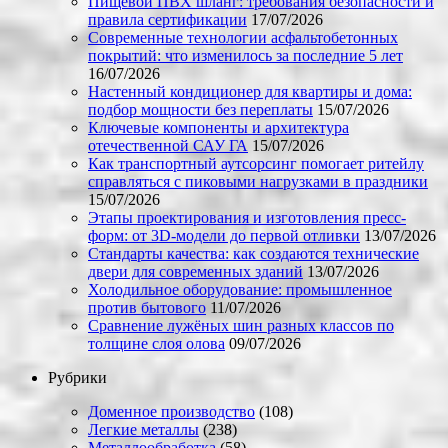
Пищевой ПВХ шланг: требования безопасности и
правила сертификации
17/07/2026
Современные технологии асфальтобетонных
покрытий: что изменилось за последние 5 лет
16/07/2026
Настенный кондиционер для квартиры и дома:
подбор мощности без переплаты
15/07/2026
Ключевые компоненты и архитектура
отечественной САУ ГА
15/07/2026
Как транспортный аутсорсинг помогает ритейлу
справляться с пиковыми нагрузками в праздники
15/07/2026
Этапы проектирования и изготовления пресс-
форм: от 3D-модели до первой отливки
13/07/2026
Стандарты качества: как создаются технические
двери для современных зданий
13/07/2026
Холодильное оборудование: промышленное
против бытового
11/07/2026
Сравнение лужёных шин разных классов по
толщине слоя олова
09/07/2026
Рубрики
Доменное производство
(108)
Легкие металлы
(238)
Металлообработка
(58)