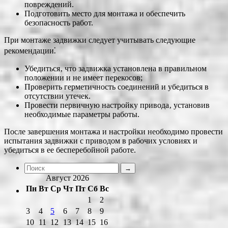
повреждений.
Подготовить место для монтажа и обеспечить
безопасность работ.
При монтаже задвижки следует учитывать следующие
рекомендации⁚
Убедиться‚ что задвижка установлена в правильном
положении и не имеет перекосов;
Проверить герметичность соединений и убедиться в
отсутствии утечек.
Провести первичную настройку привода‚ установив
необходимые параметры работы.
После завершения монтажа и настройки необходимо провести
испытания задвижки с приводом в рабочих условиях и
убедиться в ее бесперебойной работе.
Август 2026
Пн
Вт
Ср
Чт
Пт
Сб
Вс
1
2
3
4
5
6
7
8
9
10
11
12
13
14
15
16