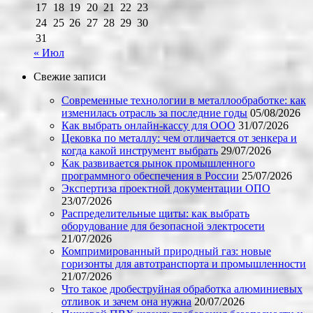
17
18
19
20
21
22
23
24
25
26
27
28
29
30
31
« Июл
Свежие записи
Современные технологии в металлообработке: как
изменилась отрасль за последние годы
05/08/2026
Как выбрать онлайн-кассу для ООО
31/07/2026
Цековка по металлу: чем отличается от зенкера и
когда какой инструмент выбрать
29/07/2026
Как развивается рынок промышленного
программного обеспечения в России
25/07/2026
Экспертиза проектной документации ОПО
23/07/2026
Распределительные щиты: как выбрать
оборудование для безопасной электросети
21/07/2026
Компримированный природный газ: новые
горизонты для автотранспорта и промышленности
21/07/2026
Что такое дробеструйная обработка алюминиевых
отливок и зачем она нужна
20/07/2026