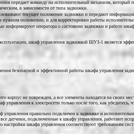
ения передает команду на исполнительный механизм, который 
ческим, в зависимости от типа задвижки.
леживают текущее положение задвижки и передают информацию 
в нужном положении, и для корректировки работы исполнительн
ые информируют оператора о состоянии задвижки и работе шкаф
 эксплуатации, шкаф управления задвижкой ШУЗ-1 является эф
ечения безопасной и эффективной работы шкафа управления зад
что корпус не поврежден, а все элементы находятся на своих мес
 управления к электросети только после того, как убедитесь, 
аф управления правильно подключен к задвижке и исполнительны
 все датчики, подключенные к шкафу управления, работают исп
то настройки шкафа управления соответствуют требованиям сист