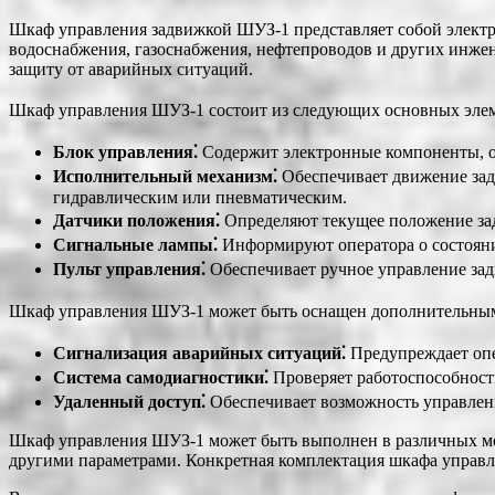
Шкаф управления задвижкой ШУЗ-1 представляет собой электро
водоснабжения, газоснабжения, нефтепроводов и других инже
защиту от аварийных ситуаций.
Шкаф управления ШУЗ-1 состоит из следующих основных элем
Блок управления⁚
Содержит электронные компоненты, о
Исполнительный механизм⁚
Обеспечивает движение зад
гидравлическим или пневматическим.
Датчики положения⁚
Определяют текущее положение за
Сигнальные лампы⁚
Информируют оператора о состояни
Пульт управления⁚
Обеспечивает ручное управление зад
Шкаф управления ШУЗ-1 может быть оснащен дополнительным
Сигнализация аварийных ситуаций⁚
Предупреждает опе
Система самодиагностики⁚
Проверяет работоспособност
Удаленный доступ⁚
Обеспечивает возможность управлен
Шкаф управления ШУЗ-1 может быть выполнен в различных м
другими параметрами. Конкретная комплектация шкафа управле