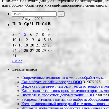
Внимательно изучите данную инструкцию по эксплуатации, чт
или проблем, обратитесь к квалифицированному специалисту.
Август 2026
Пн
Вт
Ср
Чт
Пт
Сб
Вс
1
2
3
4
5
6
7
8
9
10
11
12
13
14
15
16
17
18
19
20
21
22
23
24
25
26
27
28
29
30
31
« Июл
Свежие записи
Современные технологии в металлообработке: как и
Как выбрать онлайн-кассу для ООО
31/07/2026
Цековка по металлу: чем отличается от зенкера и к
Как развивается рынок промышленного программно
Экспертиза проектной документации ОПО
23/07/2
Распределительные щиты: как выбрать оборудовани
Компримированный природный газ: новые горизон
Что такое дробеструйная обработка алюминиевых о