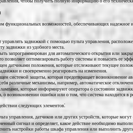
авления, чтобы получить полную информацию о его технически
ы
ом функциональных возможностей, обеспечивающих надежное и
управлять задвижкой с помощью пульта управления, расположен
ту задвижки из удобного места.
ть запрограммирован для автоматического открытия или закрыт
то позволяет оптимизировать работу системы и повысить ее эфф
ен датчиками положения, которые отслеживают текущее полож
задвижки и своевременно реагировать на изменения.
ен системой защиты, которая предотвращает возникновение ава
себя различные механизмы, например, автоматическое отключен
ампами, которые информируют оператора о состоянии задвижки
а, о возникновении ошибки или о том, что система находится в
ействии следующих элементов⁚
ьта управления, датчиков или других устройств, которые могут
енный сигнал и определяет, какое действие необходимо выполни
менить настройки работы шкафа управления или выполнить други