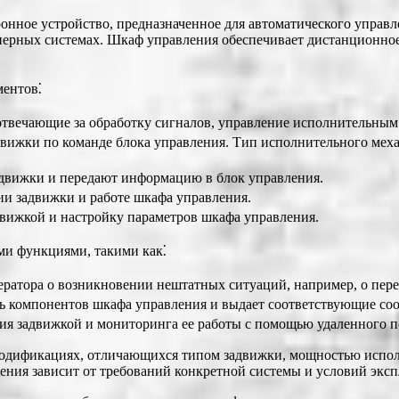
нное устройство, предназначенное для автоматического управл
нерных системах. Шкаф управления обеспечивает дистанционное 
ентов⁚
твечающие за обработку сигналов, управление исполнительны
вижки по команде блока управления. Тип исполнительного механ
движки и передают информацию в блок управления.
и задвижки и работе шкафа управления.
вижкой и настройку параметров шкафа управления.
и функциями, такими как⁚
ратора о возникновении нештатных ситуаций, например, о перег
ь компонентов шкафа управления и выдает соответствующие со
ия задвижкой и мониторинга ее работы с помощью удаленного 
одификациях, отличающихся типом задвижки, мощностью испол
ния зависит от требований конкретной системы и условий эксп