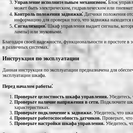
Управление исполнительным механизмом⁚
Блок управл
может быть электрическим, гидравлическим или пневмати
Контроль положения задвижки⁚
Датчики положения отс
информацию для проверки того, что задвижка находится 
Сигнализация⁚
Шкаф управления выдает сигналы, котор
лампы) или звуковыми.
Благодаря своей надежности, функциональности и простоте в
в различных системах.
Инструкция по эксплуатации
Данная инструкция по эксплуатации предназначена для обесп
эксплуатации шкафа.
Перед началом работы⁚
Проверьте целостность шкафа управления.
Убедитесь, 
Проверьте наличие напряжения в сети.
Подключите шкаф
характеристиках.
Проверьте подключение к задвижке.
Убедитесь, что шк
Проверьте работоспособность датчиков.
Проверьте, что
Проверьте настройки шкафа управления.
Убедитесь, ч