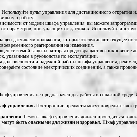
.
Используйте пульт управления для дистанционного открытия и
вильную работу.
висимости от модели шкафа управления, вы можете запрограмми
и от параметров, поступающих от датчиков. Используйте инстр
ащен датчиками положения, которые отслеживают текущее пол
своевременного реагирования на изменения.
щен системой защиты, которая предотвращает возникновение а
к, указанным в руководстве по эксплуатации.
 долговечности и надежной работы шкафа управления, рекоменд
роверяйте состояние электрических соединений, а также провод
аф управления не предназначен для работы во влажной среде. 
каф управления.
Посторонние предметы могут повредить электр
правления.
Ремонт шкафа управления должен проводиться толь
 могут быть опасными для жизни и здоровья.
Шкаф управления