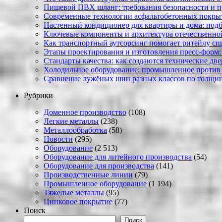
Пищевой ПВХ шланг: требования безопасности и 
Современные технологии асфальтобетонных покрыти
Настенный кондиционер для квартиры и дома: под
Ключевые компоненты и архитектура отечественн
Как транспортный аутсорсинг помогает ритейлу сп
Этапы проектирования и изготовления пресс-форм:
Стандарты качества: как создаются технические дв
Холодильное оборудование: промышленное против
Сравнение лужёных шин разных классов по толщин
Рубрики
Доменное производство
(108)
Легкие металлы
(238)
Металлообработка
(58)
Новости
(295)
Оборудование
(2 513)
Оборудование для литейного производства
(54)
Оборудование для производства
(141)
Производственные линии
(79)
Промышленное оборудование
(1 194)
Тяжелые металлы
(95)
Цинковое покрытие
(77)
Поиск
Поиск