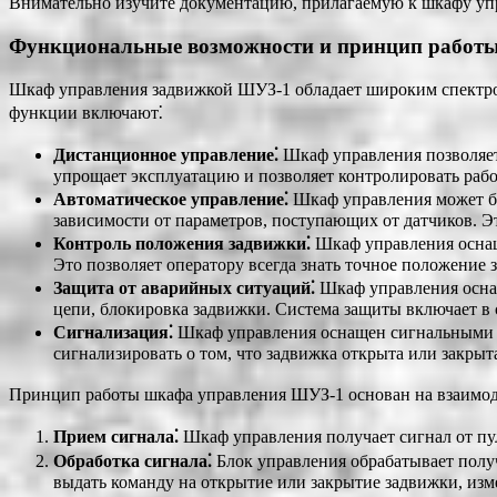
Внимательно изучите документацию, прилагаемую к шкафу упр
Функциональные возможности и принцип работ
Шкаф управления задвижкой ШУЗ-1 обладает широким спектр
функции включают⁚
Дистанционное управление⁚
Шкаф управления позволяет 
упрощает эксплуатацию и позволяет контролировать рабо
Автоматическое управление⁚
Шкаф управления может бы
зависимости от параметров, поступающих от датчиков. Э
Контроль положения задвижки⁚
Шкаф управления оснащ
Это позволяет оператору всегда знать точное положение 
Защита от аварийных ситуаций⁚
Шкаф управления оснащ
цепи, блокировка задвижки. Система защиты включает в 
Сигнализация⁚
Шкаф управления оснащен сигнальными л
сигнализировать о том, что задвижка открыта или закрыт
Принцип работы шкафа управления ШУЗ-1 основан на взаимод
Прием сигнала⁚
Шкаф управления получает сигнал от пул
Обработка сигнала⁚
Блок управления обрабатывает получ
выдать команду на открытие или закрытие задвижки, из