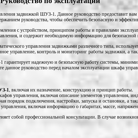
уководство по эксплуатации
авления задвижкой ШУЗ-1. Данное руководство предоставит вам
одержанием руководства, чтобы обеспечить безопасную и эффек
комления с устройством, принципом работы и правилами эксплу
авления, и содержит необходимую информацию для безопасной 
тического управления задвижками различного типа, используе
ое управление, контроль и мониторинг работы задвижки, а так
1 гарантирует надежную и безопасную работу системы, миними
те данное руководство перед началом эксплуатации шкафа управ
УЗ-1
, включая их назначение, конструкцию и принцип работы.
афов управления, включая описание элементов управления, ин
я порядок подключения, настройки, запуска и остановки, а так
управления, включая информацию о габаритах, массе, напряжен
еняет собой профессиональной консультации. В случае возникно