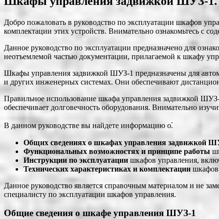
Шкафы управления задвижкой ШУЗ-1⁚ Р
Добро пожаловать в руководство по эксплуатации шкафов упр
комплектации этих устройств. Внимательно ознакомьтесь с с
Данное руководство по эксплуатации предназначено для озна
неотъемлемой частью документации, прилагаемой к шкафу упр
Шкафы управления задвижкой ШУЗ-1 предназначены для автома
и других инженерных системах. Они обеспечивают дистанционн
Правильное использование шкафа управления задвижкой ШУЗ-
обеспечивает долговечность оборудования. Внимательно изучи
В данном руководстве вы найдете информацию о⁚
Общих сведениях о шкафах управления задвижкой Ш
Функциональных возможностях и принципе работы
шк
Инструкции по эксплуатации
шкафов управления, включа
Технических характеристиках и комплектации
шкафов 
Данное руководство является справочным материалом и не зам
специалисту по эксплуатации шкафов управления.
Общие сведения о шкафе управления ШУЗ-1