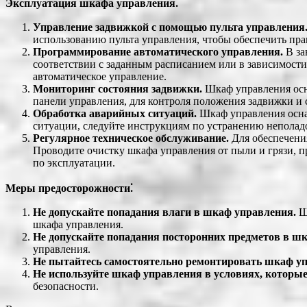
Эксплуатация шкафа управления⁚
Управление задвижкой с помощью пульта управления
использованию пульта управления, чтобы обеспечить пра
Программирование автоматического управления.
В за
соответствии с заданным расписанием или в зависимост
автоматическое управление.
Мониторинг состояния задвижки.
Шкаф управления осн
панели управления, для контроля положения задвижки и 
Обработка аварийных ситуаций.
Шкаф управления осна
ситуации, следуйте инструкциям по устранению неполадо
Регулярное техническое обслуживание.
Для обеспечения
Проводите очистку шкафа управления от пыли и грязи, п
по эксплуатации.
Меры предосторожности⁚
Не допускайте попадания влаги в шкаф управления.
Шк
шкафа управления.
Не допускайте попадания посторонних предметов в ш
управления.
Не пытайтесь самостоятельно ремонтировать шкаф у
Не используйте шкаф управления в условиях, которые
безопасности.