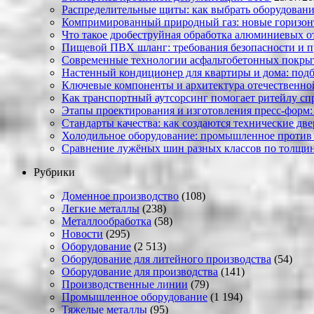
Распределительные щиты: как выбрать оборудовани
Компримированный природный газ: новые горизон
Что такое дробеструйная обработка алюминиевых о
Пищевой ПВХ шланг: требования безопасности и 
Современные технологии асфальтобетонных покрыти
Настенный кондиционер для квартиры и дома: под
Ключевые компоненты и архитектура отечественн
Как транспортный аутсорсинг помогает ритейлу сп
Этапы проектирования и изготовления пресс-форм:
Стандарты качества: как создаются технические дв
Холодильное оборудование: промышленное против
Сравнение лужёных шин разных классов по толщин
Рубрики
Доменное производство
(108)
Легкие металлы
(238)
Металлообработка
(58)
Новости
(295)
Оборудование
(2 513)
Оборудование для литейного производства
(54)
Оборудование для производства
(141)
Производственные линии
(79)
Промышленное оборудование
(1 194)
Тяжелые металлы
(95)