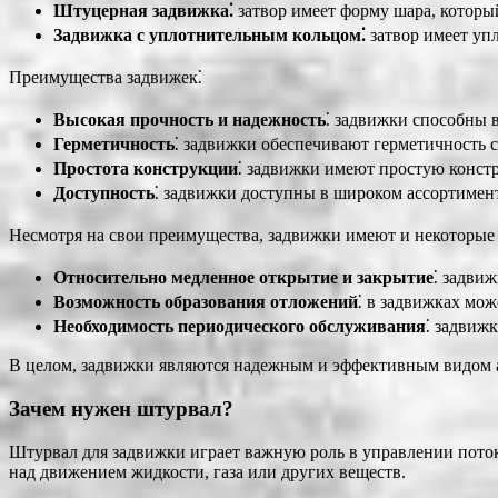
Штуцерная задвижка⁚
затвор имеет форму шара, который
Задвижка с уплотнительным кольцом⁚
затвор имеет упл
Преимущества задвижек⁚
Высокая прочность и надежность
⁚ задвижки способны 
Герметичность
⁚ задвижки обеспечивают герметичность 
Простота конструкции
⁚ задвижки имеют простую констр
Доступность
⁚ задвижки доступны в широком ассортимент
Несмотря на свои преимущества, задвижки имеют и некоторые 
Относительно медленное открытие и закрытие
⁚ задви
Возможность образования отложений
⁚ в задвижках мож
Необходимость периодического обслуживания
⁚ задвиж
В целом, задвижки являются надежным и эффективным видом 
Зачем нужен штурвал?
Штурвал для задвижки играет важную роль в управлении поток
над движением жидкости, газа или других веществ.