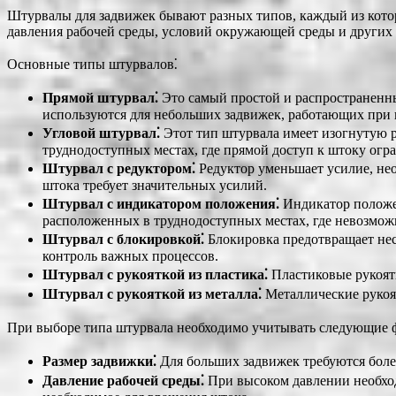
Штурвалы для задвижек бывают разных типов, каждый из котор
давления рабочей среды, условий окружающей среды и других 
Основные типы штурвалов⁚
Прямой штурвал⁚
Это самый простой и распространенны
используются для небольших задвижек, работающих при 
Угловой штурвал⁚
Этот тип штурвала имеет изогнутую р
труднодоступных местах, где прямой доступ к штоку огр
Штурвал с редуктором⁚
Редуктор уменьшает усилие, не
штока требует значительных усилий.
Штурвал с индикатором положения⁚
Индикатор положен
расположенных в труднодоступных местах, где невозмож
Штурвал с блокировкой⁚
Блокировка предотвращает нес
контроль важных процессов.
Штурвал с рукояткой из пластика⁚
Пластиковые рукоятк
Штурвал с рукояткой из металла⁚
Металлические рукоят
При выборе типа штурвала необходимо учитывать следующие 
Размер задвижки⁚
Для больших задвижек требуются боле
Давление рабочей среды⁚
При высоком давлении необхо