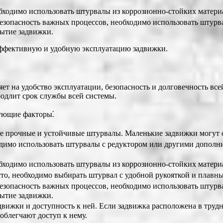
бходимо использовать штурвалы из коррозионно-стойких матери
безопасность важных процессов, необходимо использовать штур
ытие задвижки.
эффективную и удобную эксплуатацию задвижки.
яет на удобство эксплуатации, безопасность и долговечность в
одлит срок службы всей системы.
дующие факторы⁚
е прочные и устойчивые штурвалы. Маленькие задвижки могут 
димо использовать штурвалы с редуктором или другими дополн
бходимо использовать штурвалы из коррозионно-стойких матери
сто, необходимо выбирать штурвал с удобной рукояткой и плавн
безопасность важных процессов, необходимо использовать штур
ытие задвижки.
ижки и доступность к ней. Если задвижка расположена в трудн
облегчают доступ к нему.