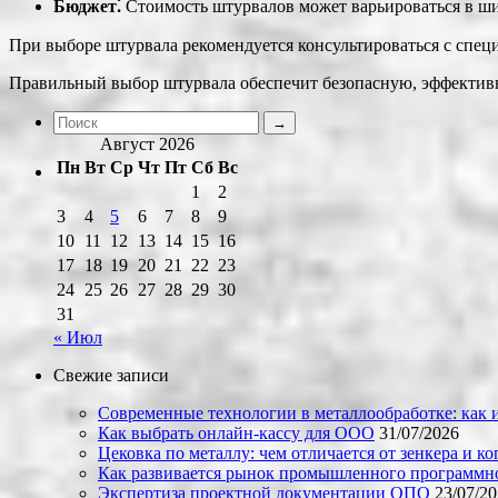
Бюджет⁚
Стоимость штурвалов может варьироваться в ши
При выборе штурвала рекомендуется консультироваться с спец
Правильный выбор штурвала обеспечит безопасную, эффектив
Август 2026
Пн
Вт
Ср
Чт
Пт
Сб
Вс
1
2
3
4
5
6
7
8
9
10
11
12
13
14
15
16
17
18
19
20
21
22
23
24
25
26
27
28
29
30
31
« Июл
Свежие записи
Современные технологии в металлообработке: как и
Как выбрать онлайн-кассу для ООО
31/07/2026
Цековка по металлу: чем отличается от зенкера и к
Как развивается рынок промышленного программно
Экспертиза проектной документации ОПО
23/07/2