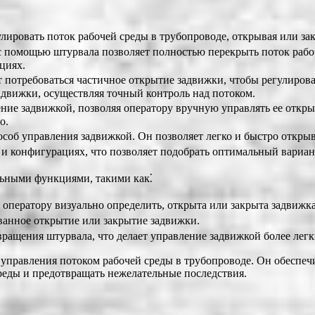
ировать поток рабочей среды в трубопроводе, открывая или зак
 помощью штурвала позволяет полностью перекрыть поток рабоч
циях.
 потребоваться частичное открытие задвижки, чтобы регулирова
адвижки, осуществляя точный контроль над потоком.
ие задвижкой, позволяя оператору вручную управлять ее открыт
о.
об управления задвижкой. Он позволяет легко и быстро открыва
 конфигурациях, что позволяет подобрать оптимальный вариан
льными функциями, такими как⁚
оператору визуально определить, открыта или закрыта задвижка
анное открытие или закрытие задвижки.
ращения штурвала, что делает управление задвижкой более легк
управления потоком рабочей среды в трубопроводе. Он обеспеч
среды и предотвращать нежелательные последствия.