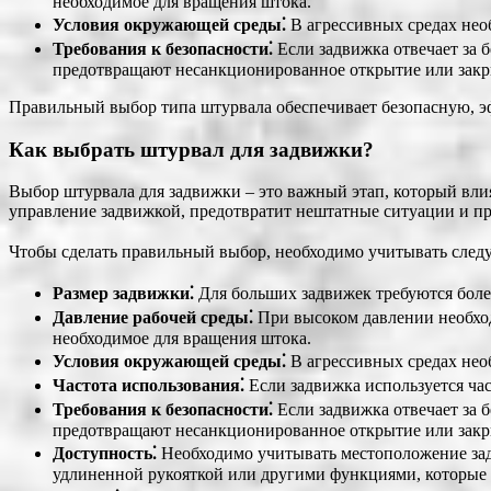
необходимое для вращения штока.
Условия окружающей среды⁚
В агрессивных средах нео
Требования к безопасности⁚
Если задвижка отвечает за 
предотвращают несанкционированное открытие или закр
Правильный выбор типа штурвала обеспечивает безопасную, 
Как выбрать штурвал для задвижки?
Выбор штурвала для задвижки – это важный этап, который вли
управление задвижкой, предотвратит нештатные ситуации и пр
Чтобы сделать правильный выбор, необходимо учитывать сле
Размер задвижки⁚
Для больших задвижек требуются боле
Давление рабочей среды⁚
При высоком давлении необхо
необходимое для вращения штока.
Условия окружающей среды⁚
В агрессивных средах нео
Частота использования⁚
Если задвижка используется ча
Требования к безопасности⁚
Если задвижка отвечает за 
предотвращают несанкционированное открытие или закр
Доступность⁚
Необходимо учитывать местоположение задв
удлиненной рукояткой или другими функциями, которые 