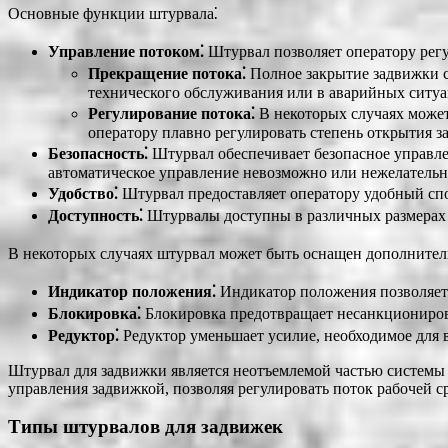
Основные функции штурвала⁚
Управление потоком⁚
Штурвал позволяет оператору регул
Прекращение потока⁚
Полное закрытие задвижки с
технического обслуживания или в аварийных ситуа
Регулирование потока⁚
В некоторых случаях может
оператору плавно регулировать степень открытия з
Безопасность⁚
Штурвал обеспечивает безопасное управлен
автоматическое управление невозможно или нежелательн
Удобство⁚
Штурвал предоставляет оператору удобный спос
Доступность⁚
Штурвалы доступны в различных размерах и
В некоторых случаях штурвал может быть оснащен дополните
Индикатор положения⁚
Индикатор положения позволяет 
Блокировка⁚
Блокировка предотвращает несанкциониров
Редуктор⁚
Редуктор уменьшает усилие, необходимое для в
Штурвал для задвижки является неотъемлемой частью системы 
управления задвижкой, позволяя регулировать поток рабочей 
Типы штурвалов для задвижек