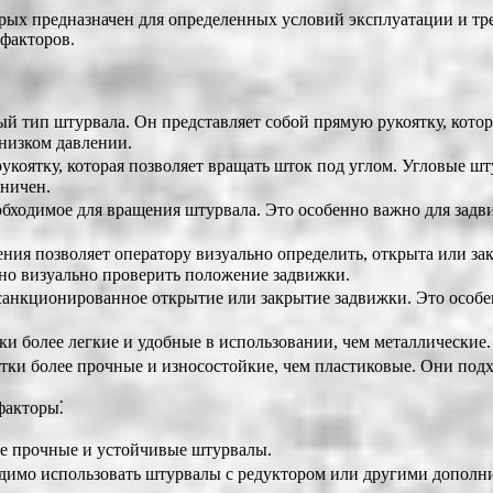
ых предназначен для определенных условий эксплуатации и тре
факторов.
й тип штурвала. Он представляет собой прямую рукоятку, кото
низком давлении.
укоятку, которая позволяет вращать шток под углом. Угловые ш
аничен.
обходимое для вращения штурвала. Это особенно важно для задв
ия позволяет оператору визуально определить, открыта или зак
но визуально проверить положение задвижки.
анкционированное открытие или закрытие задвижки. Это особен
и более легкие и удобные в использовании, чем металлические.
ки более прочные и износостойкие, чем пластиковые. Они подх
факторы⁚
е прочные и устойчивые штурвалы.
димо использовать штурвалы с редуктором или другими дополн