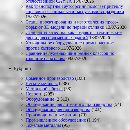
отечественной САУ ГА
15/07/2026
Как транспортный аутсорсинг помогает ритейлу
справляться с пиковыми нагрузками в праздники
15/07/2026
Этапы проектирования и изготовления пресс-
форм: от 3D-модели до первой отливки
13/07/2026
Стандарты качества: как создаются технические
двери для современных зданий
13/07/2026
Холодильное оборудование: промышленное
против бытового
11/07/2026
Сравнение лужёных шин разных классов по
толщине слоя олова
09/07/2026
Рубрики
Доменное производство
(108)
Легкие металлы
(238)
Металлообработка
(58)
Новости
(295)
Оборудование
(2 513)
Оборудование для литейного производства
(54)
Оборудование для производства
(141)
Производственные линии
(79)
Промышленное оборудование
(1 194)
Тяжелые металлы
(95)