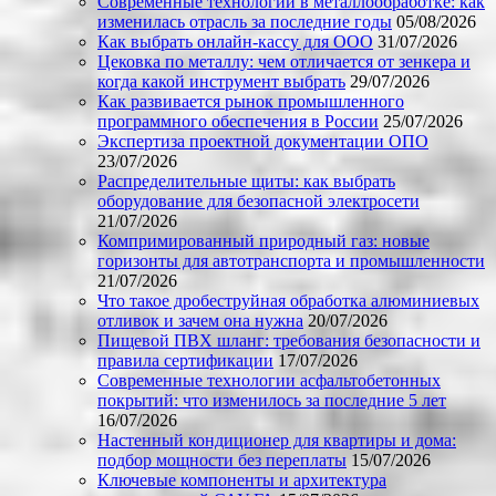
Современные технологии в металлообработке: как
изменилась отрасль за последние годы
05/08/2026
Как выбрать онлайн-кассу для ООО
31/07/2026
Цековка по металлу: чем отличается от зенкера и
когда какой инструмент выбрать
29/07/2026
Как развивается рынок промышленного
программного обеспечения в России
25/07/2026
Экспертиза проектной документации ОПО
23/07/2026
Распределительные щиты: как выбрать
оборудование для безопасной электросети
21/07/2026
Компримированный природный газ: новые
горизонты для автотранспорта и промышленности
21/07/2026
Что такое дробеструйная обработка алюминиевых
отливок и зачем она нужна
20/07/2026
Пищевой ПВХ шланг: требования безопасности и
правила сертификации
17/07/2026
Современные технологии асфальтобетонных
покрытий: что изменилось за последние 5 лет
16/07/2026
Настенный кондиционер для квартиры и дома:
подбор мощности без переплаты
15/07/2026
Ключевые компоненты и архитектура