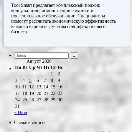
Tool Smart предлагает комплексный подход:
консультацию, демонстрацию техники и
послепродажное обслуживание. Специалисты
помогут рассчитать экономическую эффективность
каждого варианта с учётом специфики вашего
бизнеса.
Август 2026
Пн
Вт
Ср
Чт
Пт
Сб
Вс
1
2
3
4
5
6
7
8
9
10
11
12
13
14
15
16
17
18
19
20
21
22
23
24
25
26
27
28
29
30
31
« Июл
Свежие записи