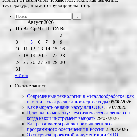
температура, диаметр трубопровода и т.д.
Август 2026
Пн
Вт
Ср
Чт
Пт
Сб
Вс
1
2
3
4
5
6
7
8
9
10
11
12
13
14
15
16
17
18
19
20
21
22
23
24
25
26
27
28
29
30
31
« Июл
Свежие записи
Современные технологии в металлообработке: как
изменилась отрасль за последние годы
05/08/2026
Как выбрать онлайн-кассу для ООО
31/07/2026
Цековка по металлу: чем отличается от зенкера и
когда какой инструмент выбрать
29/07/2026
Как развивается рынок промышленного
программного обеспечения в России
25/07/2026
Экспертиза проектной документации ОПО