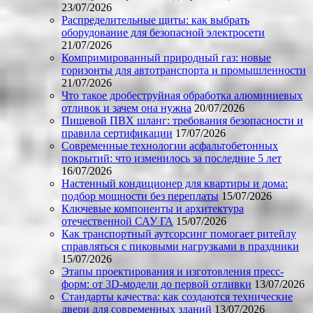
23/07/2026
Распределительные щиты: как выбрать
оборудование для безопасной электросети
21/07/2026
Компримированный природный газ: новые
горизонты для автотранспорта и промышленности
21/07/2026
Что такое дробеструйная обработка алюминиевых
отливок и зачем она нужна
20/07/2026
Пищевой ПВХ шланг: требования безопасности и
правила сертификации
17/07/2026
Современные технологии асфальтобетонных
покрытий: что изменилось за последние 5 лет
16/07/2026
Настенный кондиционер для квартиры и дома:
подбор мощности без переплаты
15/07/2026
Ключевые компоненты и архитектура
отечественной САУ ГА
15/07/2026
Как транспортный аутсорсинг помогает ритейлу
справляться с пиковыми нагрузками в праздники
15/07/2026
Этапы проектирования и изготовления пресс-
форм: от 3D-модели до первой отливки
13/07/2026
Стандарты качества: как создаются технические
двери для современных зданий
13/07/2026