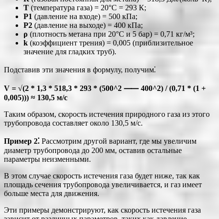
T
(температура газа) = 20°C = 293 К;
P1
(давление на входе) = 500 кПа;
P2
(давление на выходе) = 400 кПа;
ρ
(плотность метана при 20°C и 5 бар) = 0,71 кг/м³;
k
(коэффициент трения) = 0,005 (приблизительное
значение для гладких труб).
Подставив эти значения в формулу, получим⁚
V = √(2 * 1,3 * 518,3 * 293 * (500^2 ⸺ 400^2) / (0,71 * (1 +
0,005))) ≈ 130,5 м/с
Таким образом, скорость истечения природного газа из этого
трубопровода составляет около 130,5 м/с.
Пример 2⁚
Рассмотрим другой вариант, где мы увеличим
диаметр трубопровода до 200 мм, оставив остальные
параметры неизменными.
В этом случае скорость истечения газа будет ниже, так как
площадь сечения трубопровода увеличивается, и газ имеет
больше места для движения.
Эти примеры демонстрируют, как скорость истечения газа
зависит от различных параметров, таких как давление,