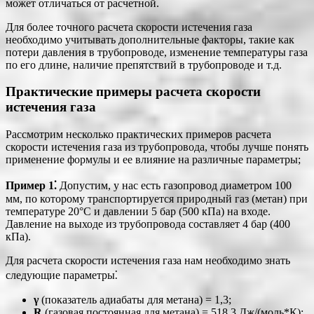
может отличаться от расчетной.
Для более точного расчета скорости истечения газа
необходимо учитывать дополнительные факторы, такие как
потери давления в трубопроводе, изменение температуры газа
по его длине, наличие препятствий в трубопроводе и т.д.
Практические примеры расчета скорости
истечения газа
Рассмотрим несколько практических примеров расчета
скорости истечения газа из трубопровода, чтобы лучше понять
применение формулы и ее влияние на различные параметры;
Пример 1⁚
Допустим, у нас есть газопровод диаметром 100
мм, по которому транспортируется природный газ (метан) при
температуре 20°C и давлении 5 бар (500 кПа) на входе.
Давление на выходе из трубопровода составляет 4 бар (400
кПа).
Для расчета скорости истечения газа нам необходимо знать
следующие параметры⁚
γ
(показатель адиабаты для метана) = 1,3;
R
(газовая постоянная для метана) = 518,3 Дж/(моль*К);