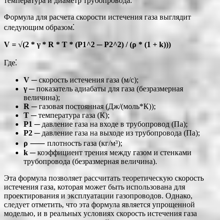
температура и диаметр трубопровода.
Формула для расчета скорости истечения газа выглядит
следующим образом⁚
V = √(2 * γ * R * T * (P1^2 ─ P2^2) / (ρ * (1 + k)))
Где⁚
V
─ скорость истечения газа (м/с);
γ
─ показатель адиабаты для газа (безразмерная
величина);
R
─ газовая постоянная (Дж/(моль*К));
T
─ температура газа (К);
P1
─ давление газа на входе в трубопровод (Па);
P2
─ давление газа на выходе из трубопровода (Па);
ρ
⸺ плотность газа (кг/м³);
k
─ коэффициент трения между газом и стенками
трубопровода (безразмерная величина).
Эта формула позволяет рассчитать теоретическую скорость
истечения газа, которая может быть использована для
проектирования и эксплуатации газопроводов. Однако,
следует отметить, что эта формула является упрощенной
моделью, и в реальных условиях скорость истечения газа