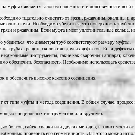
 на муфтах является залогом надежности и долговечности всей
еобходимо тщательно очистить от грязи, ржавчины, окалины и др
е очистители. Необходимо убедиться, что поверхность труб чист
 грязи и ржавчины. Если муфта имеет уплотнительные кольца, н
о убедиться, что диаметры труб соответствуют размеру муфты.
ли на трубах трещин, сколов или других дефектов. Если дефекты
 необходимые инструменты, такие как сварочный аппарат, ключи
димо обеспечить безопасность. Необходимо использовать средств
к и обеспечить высокое качество соединения.
т от типа муфты и метода соединения. В общем случае, процесс
 помощью специальных инструментов или вручную.
ью болтов, гайек, сварки или других методов, в зависимости от
необходимо проверить его герметичность. Для этого можно исп