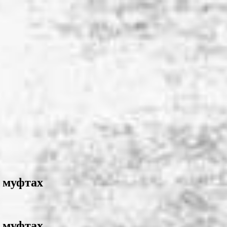
 муфтах
 муфтах