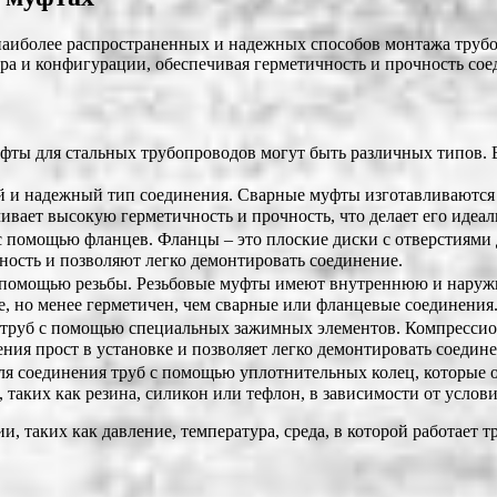
 наиболее распространенных и надежных способов монтажа тру
ра и конфигурации, обеспечивая герметичность и прочность сое
уфты для стальных трубопроводов могут быть различных типов. 
 и надежный тип соединения. Сварные муфты изготавливаются и
ивает высокую герметичность и прочность, что делает его иде
с помощью фланцев. Фланцы – это плоские диски с отверстиями 
ость и позволяют легко демонтировать соединение.
с помощью резьбы. Резьбовые муфты имеют внутреннюю и наружн
е, но менее герметичен, чем сварные или фланцевые соединения
я труб с помощью специальных зажимных элементов. Компресси
ния прост в установке и позволяет легко демонтировать соедине
для соединения труб с помощью уплотнительных колец, которые
 таких как резина, силикон или тефлон, в зависимости от услов
 таких как давление, температура, среда, в которой работает т