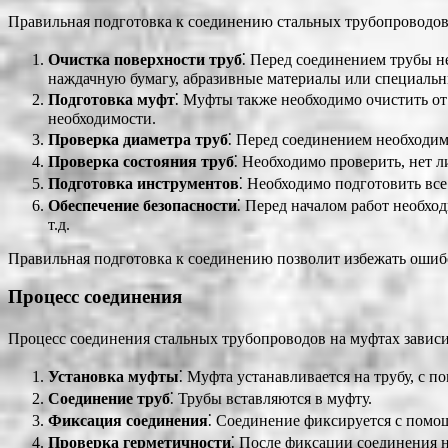
Правильная подготовка к соединению стальных трубопроводов
Очистка поверхности труб
⁚ Перед соединением трубы н
наждачную бумагу, абразивные материалы или специальны
Подготовка муфт
⁚ Муфты также необходимо очистить от
необходимости.
Проверка диаметра труб
⁚ Перед соединением необходим
Проверка состояния труб
⁚ Необходимо проверить, нет 
Подготовка инструментов
⁚ Необходимо подготовить все
Обеспечение безопасности
⁚ Перед началом работ необхо
т.д.
Правильная подготовка к соединению позволит избежать ошибо
Процесс соединения
Процесс соединения стальных трубопроводов на муфтах зависи
Установка муфты
⁚ Муфта устанавливается на трубу, с
Соединение труб
⁚ Трубы вставляются в муфту.
Фиксация соединения
⁚ Соединение фиксируется с помощ
Проверка герметичности
⁚ После фиксации соединения 