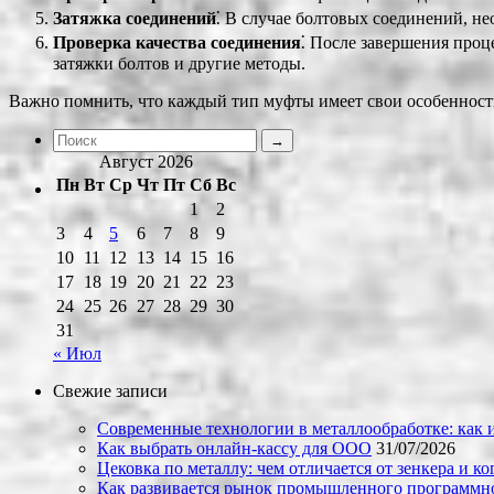
Затяжка соединений
⁚ В случае болтовых соединений, н
Проверка качества соединения
⁚ После завершения проц
затяжки болтов и другие методы.
Важно помнить, что каждый тип муфты имеет свои особенност
Август 2026
Пн
Вт
Ср
Чт
Пт
Сб
Вс
1
2
3
4
5
6
7
8
9
10
11
12
13
14
15
16
17
18
19
20
21
22
23
24
25
26
27
28
29
30
31
« Июл
Свежие записи
Современные технологии в металлообработке: как и
Как выбрать онлайн-кассу для ООО
31/07/2026
Цековка по металлу: чем отличается от зенкера и к
Как развивается рынок промышленного программно