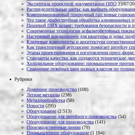
Экспертиза проектной документации ОПО
23/07/2
Распределительные щиты: как выбрать оборудовани
Компримированный природный газ: новые горизон
Что такое дробеструйная обработка алюминиевых о
Пищевой ПВХ шланг: требования безопасности и 
Современные технологии асфальтобетонных покрыти
Настенный кондиционер для квартиры и дома: под
Ключевые компоненты и архитектура отечественн
Как транспортный аутсорсинг помогает ритейлу сп
Этапы проектирования и изготовления пресс-форм:
Стандарты качества: как создаются технические дв
Холодильное оборудование: промышленное против
Сравнение лужёных шин разных классов по толщин
Рубрики
Доменное производство
(108)
Легкие металлы
(238)
Металлообработка
(58)
Новости
(295)
Оборудование
(2 513)
Оборудование для литейного производства
(54)
Оборудование для производства
(141)
Производственные линии
(79)
Промышленное оборудование
(1 194)