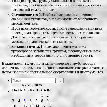
Укладка труб⁚
Трубы укладываются в соответствии с
проектом, с соблюдением всех необходимых уклонов и
расстояний между опорами.
Соединение труб⁚
Трубы соединяются с помощью
сварки или фитингов, в зависимости от выбранного
метода монтажа.
Проверка герметичности⁚
После завершения монтажа
необходимо проверить герметичность всех соединений.
Для этого используют специальные приборы или
методы гидравлического испытания.
Засыпка грунта⁚
После завершения монтажа
трубопровод засыпается грунтом, с соблюдением всех
необходимых требований по уплотнению грунта.
Важно помнить, что монтаж полимерного трубопровода
должен выполняться квалифицированными специалистами, с
использованием специального оборудования и инструментов.
Август 2026
Пн
Вт
Ср
Чт
Пт
Сб
Вс
1
2
3
4
5
6
7
8
9
10
11
12
13
14
15
16