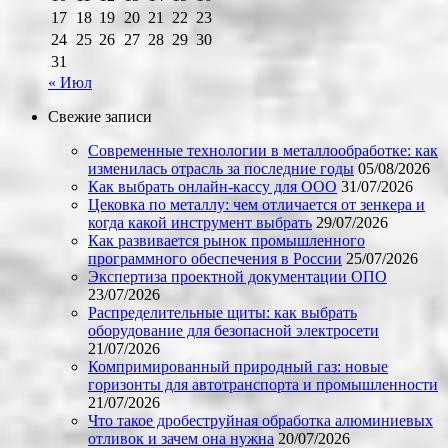
17
18
19
20
21
22
23
24
25
26
27
28
29
30
31
« Июл
Свежие записи
Современные технологии в металлообработке: как
изменилась отрасль за последние годы
05/08/2026
Как выбрать онлайн-кассу для ООО
31/07/2026
Цековка по металлу: чем отличается от зенкера и
когда какой инструмент выбрать
29/07/2026
Как развивается рынок промышленного
программного обеспечения в России
25/07/2026
Экспертиза проектной документации ОПО
23/07/2026
Распределительные щиты: как выбрать
оборудование для безопасной электросети
21/07/2026
Компримированный природный газ: новые
горизонты для автотранспорта и промышленности
21/07/2026
Что такое дробеструйная обработка алюминиевых
отливок и зачем она нужна
20/07/2026