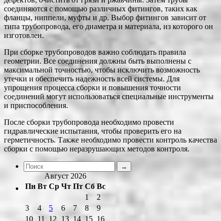
соединяются с помощью различных фитингов, таких как
фланцы, ниппели, муфты и др. Выбор фитингов зависит от
типа трубопровода, его диаметра и материала, из которого он
изготовлен.
При сборке трубопроводов важно соблюдать правила
геометрии. Все соединения должны быть выполнены с
максимальной точностью, чтобы исключить возможность
утечки и обеспечить надежность всей системы. Для
упрощения процесса сборки и повышения точности
соединений могут использоваться специальные инструменты
и приспособления.
После сборки трубопровода необходимо провести
гидравлические испытания, чтобы проверить его на
герметичность. Также необходимо провести контроль качества
сборки с помощью неразрушающих методов контроля.
Август 2026
Пн
Вт
Ср
Чт
Пт
Сб
Вс
1
2
3
4
5
6
7
8
9
10
11
12
13
14
15
16