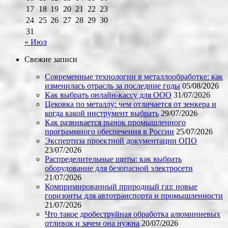
17
18
19
20
21
22
23
24
25
26
27
28
29
30
31
« Июл
Свежие записи
Современные технологии в металлообработке: как
изменилась отрасль за последние годы
05/08/2026
Как выбрать онлайн-кассу для ООО
31/07/2026
Цековка по металлу: чем отличается от зенкера и
когда какой инструмент выбрать
29/07/2026
Как развивается рынок промышленного
программного обеспечения в России
25/07/2026
Экспертиза проектной документации ОПО
23/07/2026
Распределительные щиты: как выбрать
оборудование для безопасной электросети
21/07/2026
Компримированный природный газ: новые
горизонты для автотранспорта и промышленности
21/07/2026
Что такое дробеструйная обработка алюминиевых
отливок и зачем она нужна
20/07/2026