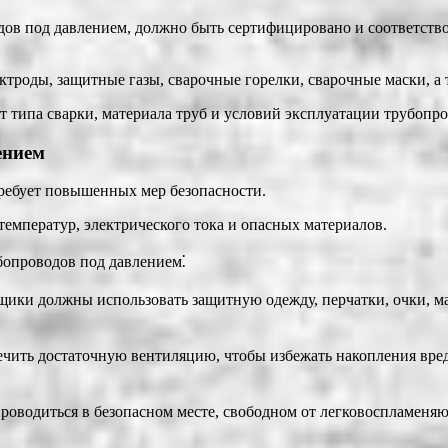
дов под давлением, должно быть сертифицировано и соответств
ктроды, защитные газы, сварочные горелки, сварочные маски, а
т типа сварки, материала труб и условий эксплуатации трубопро
ением
требует повышенных мер безопасности.
температур, электрического тока и опасных материалов.
бопроводов под давлением⁚
ики должны использовать защитную одежду, перчатки, очки, мас
чить достаточную вентиляцию, чтобы избежать накопления вредн
оводиться в безопасном месте, свободном от легковоспламеняю