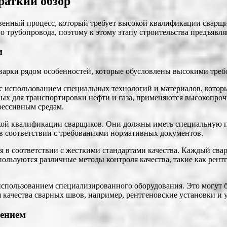
раткий обзор
твенный процесс, который требует высокой квалификации сварщ
го трубопровода, поэтому к этому этапу строительства предъявля
м
варки рядом особенностей, которые обусловлены высокими треб
с использованием специальных технологий и материалов, котор
ных для транспортировки нефти и газа, применяются высокопроч
рессивным средам.
окой квалификации сварщиков. Они должны иметь специальную п
 в соответствии с требованиями нормативных документов.
ся в соответствии с жесткими стандартами качества. Каждый св
пользуются различные методы контроля качества, такие как рент
использованием специализированного оборудования. Это могут 
 качества сварных швов, например, рентгеновские установки и 
лением