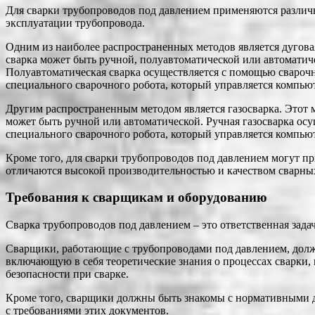
Для сварки трубопроводов под давлением применяются различны
эксплуатации трубопровода.
Одним из наиболее распространенных методов является дуговая
сварка может быть ручной, полуавтоматической или автоматич
Полуавтоматическая сварка осуществляется с помощью сварочн
специального сварочного робота, который управляется компью
Другим распространенным методом является газосварка. Этот м
может быть ручной или автоматической. Ручная газосварка осу
специального сварочного робота, который управляется компью
Кроме того, для сварки трубопроводов под давлением могут при
отличаются высокой производительностью и качеством сварны
Требования к сварщикам и оборудованию
Сварка трубопроводов под давлением – это ответственная зад
Сварщики, работающие с трубопроводами под давлением, дол
включающую в себя теоретические знания о процессах сварки,
безопасности при сварке.
Кроме того, сварщики должны быть знакомы с нормативными д
с требованиями этих документов.