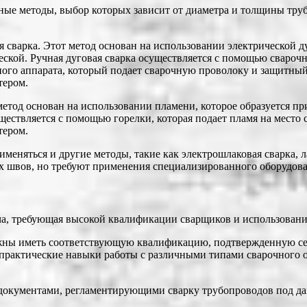
е методы, выбор которых зависит от диаметра и толщины труб, 
 сварка. Этот метод основан на использовании электрической ду
еской. Ручная дуговая сварка осуществляется с помощью сварочн
ого аппарата, который подает сварочную проволоку и защитный
тером.
етод основан на использовании пламени, которое образуется при
ществляется с помощью горелки, которая подает пламя на место
тером.
меняться и другие методы, такие как электрошлаковая сварка, л
х швов, но требуют применения специализированного оборудов
ача, требующая высокой квалификации сварщиков и использован
жны иметь соответствующую квалификацию, подтвержденную се
 практические навыки работы с различными типами сварочного о
окументами, регламентирующими сварку трубопроводов под дав