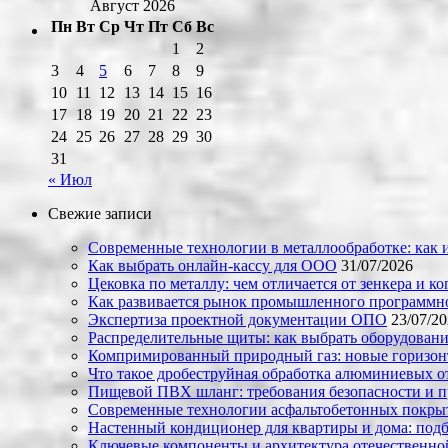
Август 2026
Пн
Вт
Ср
Чт
Пт
Сб
Вс
1
2
3
4
5
6
7
8
9
10
11
12
13
14
15
16
17
18
19
20
21
22
23
24
25
26
27
28
29
30
31
« Июл
Свежие записи
Современные технологии в металлообработке: как и
Как выбрать онлайн-кассу для ООО
31/07/2026
Цековка по металлу: чем отличается от зенкера и к
Как развивается рынок промышленного программно
Экспертиза проектной документации ОПО
23/07/2
Распределительные щиты: как выбрать оборудовани
Компримированный природный газ: новые горизон
Что такое дробеструйная обработка алюминиевых о
Пищевой ПВХ шланг: требования безопасности и 
Современные технологии асфальтобетонных покрыти
Настенный кондиционер для квартиры и дома: под
Ключевые компоненты и архитектура отечественн