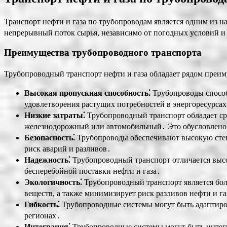
Транспорт нефти и газа по трубопроводам является одним из 
непрерывный поток сырья, независимо от погодных условий и 
Преимущества трубопроводного транспорта
Трубопроводный транспорт нефти и газа обладает рядом преим
Высокая пропускная способность⁚
Трубопроводы способ
удовлетворения растущих потребностей в энергоресурсах
Низкие затраты⁚
Трубопроводный транспорт обладает ср
железнодорожный или автомобильный․ Это обусловлено 
Безопасность⁚
Трубопроводы обеспечивают высокую степ
риск аварий и разливов․
Надежность⁚
Трубопроводный транспорт отличается высо
бесперебойной поставки нефти и газа․
Экологичность⁚
Трубопроводный транспорт является бол
веществ, а также минимизирует риск разливов нефти и га
Гибкость⁚
Трубопроводные системы могут быть адаптиро
регионах․
Интеграция⁚
Трубопроводные системы могут быть интег