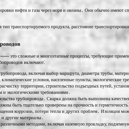
ировки нефти и газа через моря и океаны․ Они обычно имеют с
я тип транспортируемого продукта, расстояние транспортировки
проводов
аза ⸺ это сложные и многоэтапные процессы, требующие приме
убопроводов включают⁚
трубопровода, включая выбор маршрута, диаметра трубы, матери
 климатические условия, населенные пункты, экологические тр
 расчистку территории, строительство подъездных путей, устан
ом и экологическими требованиями․
льства трубопровода․ Сварка должна быть выполнена качестве
жны быть тщательно проверены на прочность и герметичность
ащения коррозии, потери тепла и других проблем․ Изоляция мож
а и другие материалы․
различными методами, включая наземную прокладку, подземну