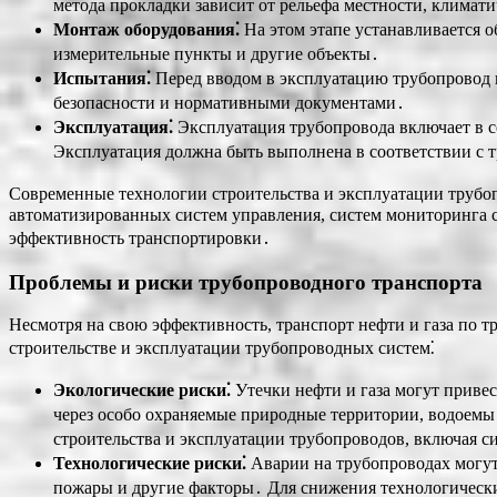
метода прокладки зависит от рельефа местности, климат
Монтаж оборудования⁚
На этом этапе устанавливается о
измерительные пункты и другие объекты․
Испытания⁚
Перед вводом в эксплуатацию трубопровод 
безопасности и нормативными документами․
Эксплуатация⁚
Эксплуатация трубопровода включает в се
Эксплуатация должна быть выполнена в соответствии с
Современные технологии строительства и эксплуатации трубо
автоматизированных систем управления, систем мониторинга с
эффективность транспортировки․
Проблемы и риски трубопроводного транспорта
Несмотря на свою эффективность, транспорт нефти и газа по 
строительстве и эксплуатации трубопроводных систем⁚
Экологические риски⁚
Утечки нефти и газа могут приве
через особо охраняемые природные территории, водоемы
строительства и эксплуатации трубопроводов, включая с
Технологические риски⁚
Аварии на трубопроводах могут 
пожары и другие факторы․ Для снижения технологически