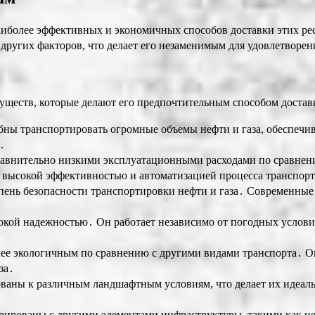
наиболее эффективных и экономичных способов доставки этих р
других факторов, что делает его незаменимым для удовлетворен
уществ, которые делают его предпочтительным способом достав
ны транспортировать огромные объемы нефти и газа, обеспечи
․
авнительно низкими эксплуатационными расходами по сравнени
высокой эффективностью и автоматизацией процесса транспор
ень безопасности транспортировки нефти и газа․ Современные
кой надежностью․ Он работает независимо от погодных условий
ее экологичным по сравнению с другими видами транспорта․ О
за․
ваны к различным ландшафтным условиям, что делает их идеаль
рированы с другими элементами инфраструктуры, такими как н