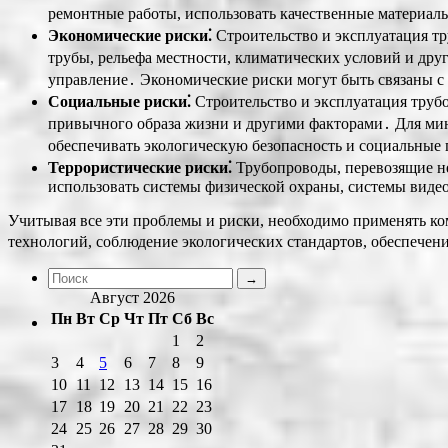
ремонтные работы, использовать качественные материалы
Экономические риски⁚
Строительство и эксплуатация тр
трубы, рельефа местности, климатических условий и друг
управление․ Экономические риски могут быть связаны с 
Социальные риски⁚
Строительство и эксплуатация труб
привычного образа жизни и другими факторами․ Для ми
обеспечивать экологическую безопасность и социальные 
Террористические риски⁚
Трубопроводы, перевозящие не
использовать системы физической охраны, системы виде
Учитывая все эти проблемы и риски, необходимо применять к
технологий, соблюдение экологических стандартов, обеспече
Август 2026
Пн
Вт
Ср
Чт
Пт
Сб
Вс
1
2
3
4
5
6
7
8
9
10
11
12
13
14
15
16
17
18
19
20
21
22
23
24
25
26
27
28
29
30