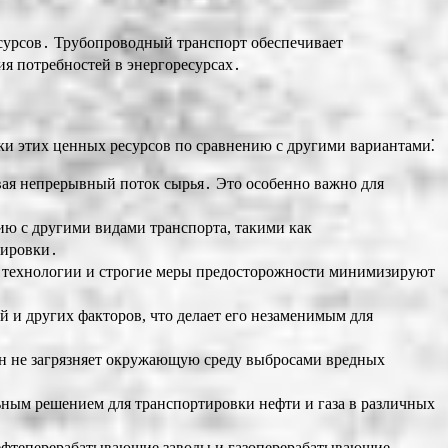
есурсов․ Трубопроводный транспорт обеспечивает
ия потребностей в энергоресурсах․
ки этих ценных ресурсов по сравнению с другими вариантами⁚
вая непрерывный поток сырья․ Это особенно важно для
ю с другими видами транспорта, такими как
тировки․
 технологии и строгие меры предосторожности минимизируют
 и других факторов, что делает его незаменимым для
н не загрязняет окружающую среду выбросами вредных
ным решением для транспортировки нефти и газа в различных
ефтеперерабатывающие заводы и газоперерабатывающие