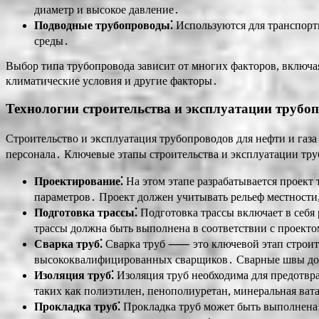
диаметр и высокое давление․
Подводные трубопроводы⁚
Используются для транспорт
среды․
Выбор типа трубопровода зависит от многих факторов, включа
климатические условия и другие факторы․
Технологии строительства и эксплуатации трубо
Строительство и эксплуатация трубопроводов для нефти и г
персонала․ Ключевые этапы строительства и эксплуатации тр
Проектирование⁚
На этом этапе разрабатывается проект 
параметров․ Проект должен учитывать рельеф местности,
Подготовка трассы⁚
Подготовка трассы включает в себя
трассы должна быть выполнена в соответствии с проект
Сварка труб⁚
Сварка труб ⸺ это ключевой этап строите
высококвалифицированных сварщиков․ Сварные швы дол
Изоляция труб⁚
Изоляция труб необходима для предотвр
таких как полиэтилен, пенополиуретан, минеральная ват
Прокладка труб⁚
Прокладка труб может быть выполнена 