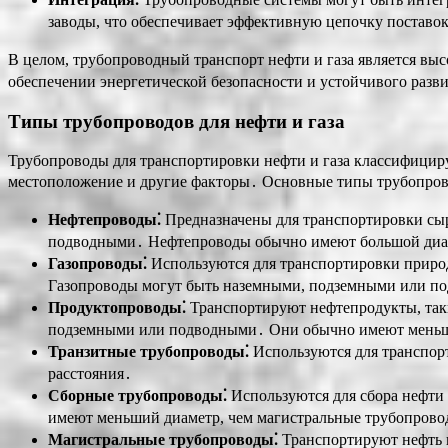
заводы, что обеспечивает эффективную цепочку поставо
В целом, трубопроводный транспорт нефти и газа является в
обеспечении энергетической безопасности и устойчивого разв
Типы трубопроводов для нефти и газа
Трубопроводы для транспортировки нефти и газа классифициру
местоположение и другие факторы․ Основные типы трубопрово
Нефтепроводы⁚
Предназначены для транспортировки сы
подводными․ Нефтепроводы обычно имеют большой диаме
Газопроводы⁚
Используются для транспортировки природ
Газопроводы могут быть наземными, подземными или по
Продуктопроводы⁚
Транспортируют нефтепродукты, таки
подземными или подводными․ Они обычно имеют меньший
Транзитные трубопроводы⁚
Используются для транспорт
расстояния․
Сборные трубопроводы⁚
Используются для сбора нефти 
имеют меньший диаметр, чем магистральные трубопров
Магистральные трубопроводы⁚
Транспортируют нефть 