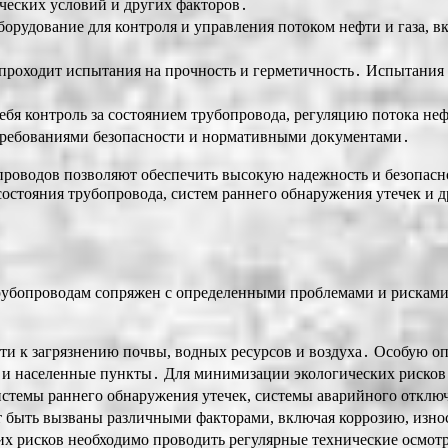
ических условий и других факторов․
борудование для контроля и управления потоком нефти и газа, 
проходит испытания на прочность и герметичность․ Испытания
бя контроль за состоянием трубопровода, регуляцию потока неф
 требованиями безопасности и нормативными документами․
проводов позволяют обеспечить высокую надежность и безопасн
остояния трубопровода, систем раннего обнаружения утечек и д
трубопроводам сопряжен с определенными проблемами и рисками
сти к загрязнению почвы, водных ресурсов и воздуха․ Особую о
 и населенные пункты․ Для минимизации экологических рисков
истемы раннего обнаружения утечек, системы аварийного отклю
быть вызваны различными факторами, включая коррозию, износ 
х рисков необходимо проводить регулярные технические осмот