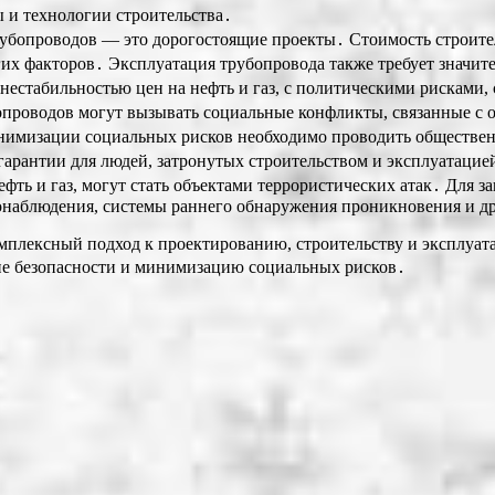
 и технологии строительства․
убопроводов — это дорогостоящие проекты․ Стоимость строител
их факторов․ Эксплуатация трубопровода также требует значите
нестабильностью цен на нефть и газ, с политическими рисками,
опроводов могут вызывать социальные конфликты, связанные с 
нимизации социальных рисков необходимо проводить обществен
гарантии для людей, затронутых строительством и эксплуатацие
фть и газ, могут стать объектами террористических атак․ Для 
онаблюдения, системы раннего обнаружения проникновения и др
омплексный подход к проектированию, строительству и эксплуа
ние безопасности и минимизацию социальных рисков․