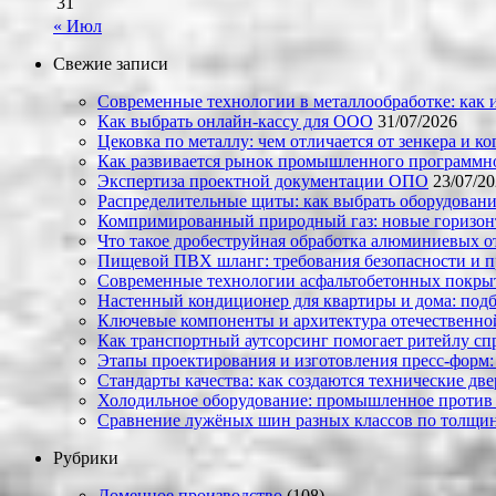
31
« Июл
Свежие записи
Современные технологии в металлообработке: как и
Как выбрать онлайн-кассу для ООО
31/07/2026
Цековка по металлу: чем отличается от зенкера и к
Как развивается рынок промышленного программно
Экспертиза проектной документации ОПО
23/07/2
Распределительные щиты: как выбрать оборудовани
Компримированный природный газ: новые горизон
Что такое дробеструйная обработка алюминиевых о
Пищевой ПВХ шланг: требования безопасности и 
Современные технологии асфальтобетонных покрыти
Настенный кондиционер для квартиры и дома: под
Ключевые компоненты и архитектура отечественн
Как транспортный аутсорсинг помогает ритейлу сп
Этапы проектирования и изготовления пресс-форм:
Стандарты качества: как создаются технические дв
Холодильное оборудование: промышленное против
Сравнение лужёных шин разных классов по толщин
Рубрики
Доменное производство
(108)