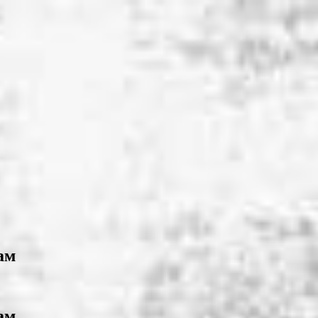
ам
ам