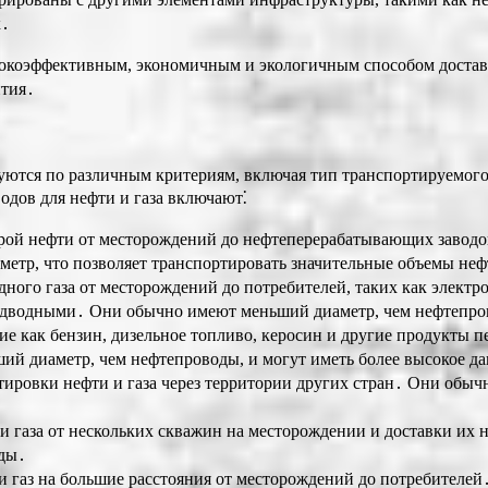
к․
ысокоэффективным, экономичным и экологичным способом достав
ития․
ются по различным критериям, включая тип транспортируемого 
дов для нефти и газа включают⁚
рой нефти от месторождений до нефтеперерабатывающих заводо
тр, что позволяет транспортировать значительные объемы неф
ного газа от месторождений до потребителей, таких как элек
дводными․ Они обычно имеют меньший диаметр, чем нефтепрово
е как бензин, дизельное топливо, керосин и другие продукты 
 диаметр, чем нефтепроводы, и могут иметь более высокое да
ировки нефти и газа через территории других стран․ Они обыч
и газа от нескольких скважин на месторождении и доставки их
оды․
и газ на большие расстояния от месторождений до потребител