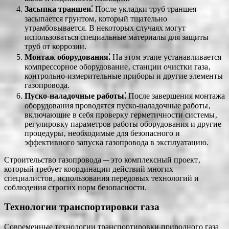
Засыпка траншеи⁚
После укладки труб траншея
засыпается грунтом‚ который тщательно
утрамбовывается. В некоторых случаях могут
использоваться специальные материалы для защиты
труб от коррозии.
Монтаж оборудования⁚
На этом этапе устанавливается
компрессорное оборудование‚ станции очистки газа‚
контрольно-измерительные приборы и другие элементы
газопровода.
Пуско-наладочные работы⁚
После завершения монтажа
оборудования проводятся пуско-наладочные работы‚
включающие в себя проверку герметичности системы‚
регулировку параметров работы оборудования и другие
процедуры‚ необходимые для безопасного и
эффективного запуска газопровода в эксплуатацию.
Строительство газопровода ─ это комплексный проект‚
который требует координации действий многих
специалистов‚ использования передовых технологий и
соблюдения строгих норм безопасности.
Технологии транспортировки газа
Современные технологии транспортировки природного газа