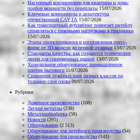
Настенный кондиционер для квартиры и дома:
подбор мощности без переплаты
15/07/2026
Ключевые компоненты и архитектура
отечественной САУ ГА
15/07/2026
Как транспортный аутсорсинг помогает ритейлу
справляться с пиковыми нагрузками в праздники
15/07/2026
Этапы проектирования и изготовления пресс-
форм: от 3D-модели до первой отливки
13/07/2026
Стандарты качества: как создаются технические
двери для современных зданий
13/07/2026
Холодильное оборудование: промышленное
против бытового
11/07/2026
Сравнение лужёных шин разных классов по
толщине слоя олова
09/07/2026
Рубрики
Доменное производство
(108)
Легкие металлы
(238)
Металлообработка
(58)
Новости
(295)
Оборудование
(2 513)
Оборудование для литейного производства
(54)
Оборудование для производства
(141)