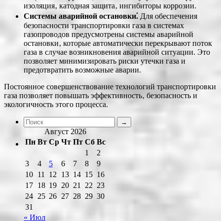
изоляция‚ катодная защита‚ ингибиторы коррозии.
Системы аварийной остановки⁚
Для обеспечения
безопасности транспортировки газа в системах
газопроводов предусмотрены системы аварийной
остановки‚ которые автоматически перекрывают поток
газа в случае возникновения аварийной ситуации. Это
позволяет минимизировать риски утечки газа и
предотвратить возможные аварии.
Постоянное совершенствование технологий транспортировки
газа позволяет повышать эффективность‚ безопасность и
экологичность этого процесса.
Август 2026
Пн
Вт
Ср
Чт
Пт
Сб
Вс
1
2
3
4
5
6
7
8
9
10
11
12
13
14
15
16
17
18
19
20
21
22
23
24
25
26
27
28
29
30
31
« Июл