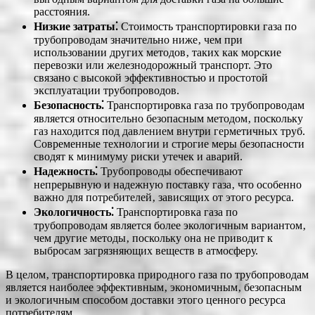
расстояния.
Низкие затраты⁚
Стоимость транспортировки газа по
трубопроводам значительно ниже‚ чем при
использовании других методов‚ таких как морские
перевозки или железнодорожный транспорт. Это
связано с высокой эффективностью и простотой
эксплуатации трубопроводов.
Безопасность⁚
Транспортировка газа по трубопроводам
является относительно безопасным методом‚ поскольку
газ находится под давлением внутри герметичных труб.
Современные технологии и строгие меры безопасности
сводят к минимуму риски утечек и аварий.
Надежность⁚
Трубопроводы обеспечивают
непрерывную и надежную поставку газа‚ что особенно
важно для потребителей‚ зависящих от этого ресурса.
Экологичность⁚
Транспортировка газа по
трубопроводам является более экологичным вариантом‚
чем другие методы‚ поскольку она не приводит к
выбросам загрязняющих веществ в атмосферу.
В целом‚ транспортировка природного газа по трубопроводам
является наиболее эффективным‚ экономичным‚ безопасным
и экологичным способом доставки этого ценного ресурса
потребителям.