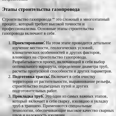
Этапы строительства газопровода
Строительство газопровода ⎻ это сложный и многоэтапный
процесс‚ который требует высокой точности и
профессионализма. Основные этапы строительства
газопровода включают в себя⁚
Проектирование⁚
На этом этапе проводится детальное
изучение местности‚ геологических условий‚
климатических особенностей и других факторов‚
влияющих на строительство газопровода.
Разрабатывается проект‚ включающий в себя выбор
оптимального маршрута‚ определение диаметра труб‚
расчеты пропускной способности и других параметров.
Подготовка трассы⁚
Включает в себя очистку
территории от растительности‚ выравнивание рельефа‚
строительство подъездных путей и других
подготовительных работ.
Прокладка труб⁚
Это один из самых важных этапов‚
который включает в себя сварку‚ изоляцию и укладку
труб в траншею. Применяются специальные
технологии‚ обеспечивающие высокое качество сварных
швов и надежность изоляции.