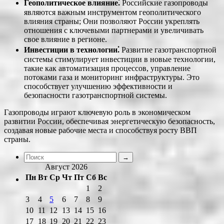
Геополитическое влияние⁚
Российские газопроводы
являются важным инструментом геополитического
влияния страны; Они позволяют России укреплять
отношения с ключевыми партнерами и увеличивать
свое влияние в регионе.
Инвестиции в технологии⁚
Развитие газотранспортной
системы стимулирует инвестиции в новые технологии,
такие как автоматизация процессов, управление
потоками газа и мониторинг инфраструктуры. Это
способствует улучшению эффективности и
безопасности газотранспортной системы.
Газопроводы играют ключевую роль в экономическом
развитии России, обеспечивая энергетическую безопасность,
создавая новые рабочие места и способствуя росту ВВП
страны.
Август 2026
Пн
Вт
Ср
Чт
Пт
Сб
Вс
1
2
3
4
5
6
7
8
9
10
11
12
13
14
15
16
17
18
19
20
21
22
23