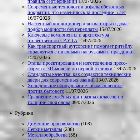
правила сертификации
17/07/2026
Современные технологии асфальтобетонных
покрытий: что изменилось за последние 5 лет
16/07/2026
Настенный кондиционер для квартиры и дома:
подбор мощности без переплаты
15/07/2026
Ключевые компоненты и архитектура
отечественной САУ ГА
15/07/2026
Как транспортный аутсорсинг помогает ритейлу
справляться с пиковыми нагрузками в праздники
15/07/2026
Этапы проектирования и изготовления пресс-
форм: от 3D-модели до первой отливки
13/07/2026
Стандарты качества: как создаются технические
двери для современных зданий
13/07/2026
Холодильное оборудование: промышленное
против бытового
11/07/2026
Сравнение лужёных шин разных классов по
толщине слоя олова
09/07/2026
Рубрики
Доменное производство
(108)
Легкие металлы
(238)
Металлообработка
(58)