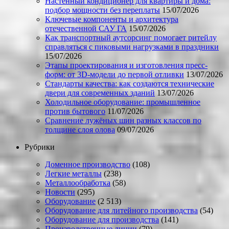
Настенный кондиционер для квартиры и дома:
подбор мощности без переплаты
15/07/2026
Ключевые компоненты и архитектура
отечественной САУ ГА
15/07/2026
Как транспортный аутсорсинг помогает ритейлу
справляться с пиковыми нагрузками в праздники
15/07/2026
Этапы проектирования и изготовления пресс-
форм: от 3D-модели до первой отливки
13/07/2026
Стандарты качества: как создаются технические
двери для современных зданий
13/07/2026
Холодильное оборудование: промышленное
против бытового
11/07/2026
Сравнение лужёных шин разных классов по
толщине слоя олова
09/07/2026
Рубрики
Доменное производство
(108)
Легкие металлы
(238)
Металлообработка
(58)
Новости
(295)
Оборудование
(2 513)
Оборудование для литейного производства
(54)
Оборудование для производства
(141)
Производственные линии
(79)