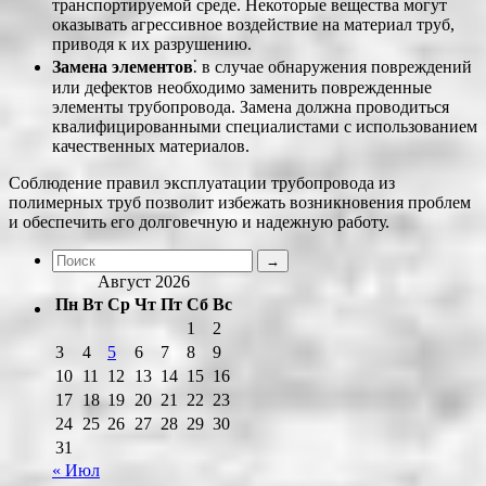
транспортируемой среде. Некоторые вещества могут
оказывать агрессивное воздействие на материал труб,
приводя к их разрушению.
Замена элементов
⁚ в случае обнаружения повреждений
или дефектов необходимо заменить поврежденные
элементы трубопровода. Замена должна проводиться
квалифицированными специалистами с использованием
качественных материалов.
Соблюдение правил эксплуатации трубопровода из
полимерных труб позволит избежать возникновения проблем
и обеспечить его долговечную и надежную работу.
Август 2026
Пн
Вт
Ср
Чт
Пт
Сб
Вс
1
2
3
4
5
6
7
8
9
10
11
12
13
14
15
16
17
18
19
20
21
22
23
24
25
26
27
28
29
30
31
« Июл