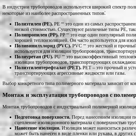
В индустрии трубопроводов используется широкий спектр пол
некоторые из наиболее распространенных типов⁚
Полиэтилен (PE).
PE ⎻ это один из самых распространен
низкой стоимостью. Существуют различные типы PE, таки
Полипропилен (PP).
PP ⎻ это еще один популярный поли
хорошей теплоизоляцией. Он часто используется для изо
Поливинилхлорид (PVC).
PVC ⎻ это жесткий и прочный
используется для изоляции трубопроводов, транспортиру
Полиуретан (PU).
PU ⎻ это высокоэффективный теплоизо
изоляции трубопроводов, транспортирующих охлаждающ
Полиэтилентерефталат (PET).
PET ‒ это прочный и уст
транспортирующих агрессивные жидкости или газы.
Выбор конкретного типа полимерного материала зависит от кон
Монтаж и эксплуатация трубопроводов с полиме
Монтаж трубопроводов с индустриальной полимерной изоляцие
Подготовка поверхности.
Перед нанесением изоляции по
сцепление изоляционного материала с поверхностью тру
Нанесение изоляции.
Изоляция может наноситься различ
может быть нанесен в виде пленки или рукава, в других