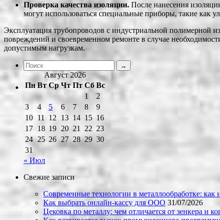
Проверка качества изоляции.
После нанесения изоляции
могут использоваться специальные приборы, такие как ул
Эксплуатация трубопроводов с индустриальной полимерной изо
повреждений и своевременном ремонте в случае необходимост
допустимым нагрузкам.
Август 2026
Пн
Вт
Ср
Чт
Пт
Сб
Вс
1
2
3
4
5
6
7
8
9
10
11
12
13
14
15
16
17
18
19
20
21
22
23
24
25
26
27
28
29
30
31
« Июл
Свежие записи
Современные технологии в металлообработке: как и
Как выбрать онлайн-кассу для ООО
31/07/2026
Цековка по металлу: чем отличается от зенкера и к