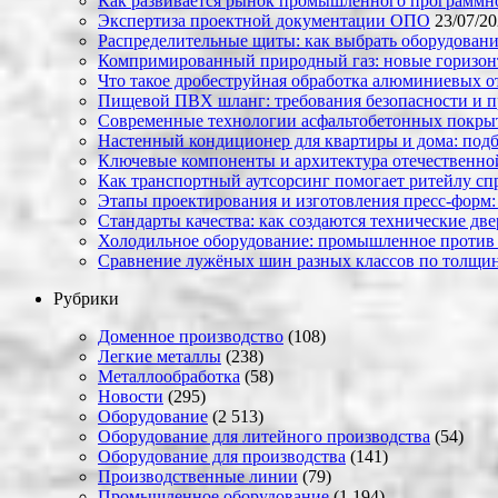
Как развивается рынок промышленного программно
Экспертиза проектной документации ОПО
23/07/2
Распределительные щиты: как выбрать оборудовани
Компримированный природный газ: новые горизон
Что такое дробеструйная обработка алюминиевых о
Пищевой ПВХ шланг: требования безопасности и 
Современные технологии асфальтобетонных покрыти
Настенный кондиционер для квартиры и дома: под
Ключевые компоненты и архитектура отечественн
Как транспортный аутсорсинг помогает ритейлу сп
Этапы проектирования и изготовления пресс-форм:
Стандарты качества: как создаются технические дв
Холодильное оборудование: промышленное против
Сравнение лужёных шин разных классов по толщин
Рубрики
Доменное производство
(108)
Легкие металлы
(238)
Металлообработка
(58)
Новости
(295)
Оборудование
(2 513)
Оборудование для литейного производства
(54)
Оборудование для производства
(141)
Производственные линии
(79)
Промышленное оборудование
(1 194)