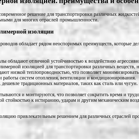
рной изоляцией⁚ преимущества и особе
современное решение для транспортировки различных жидкостей
льными для многих отраслей промышленности.
олимерной изоляции
роводов обладает рядом неоспоримых преимуществ, которые де
ы обладают отличной устойчивостью к воздействию агрессивных
олимерной изоляцией для транспортировки различных веществ, н
ют низкой теплопроводностью, что позволяет минимизировать 
и работы систем отопления, вентиляции и кондиционирования.
дешевле традиционных материалов, таких как сталь или чугун. 
ываются и монтируются, что позволяет сократить время и трудо
 стойкостью к истиранию, ударам и другим механическим возд
ляцию привлекательным решением для различных отраслей пром