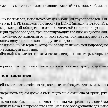
имерных материалов для изоляции, каждый из которых обладает
ных полимеров, используемых для изоляции трубопроводов. Он 
е как HDPE (высокой плотности) и LDPE (низкой плотности), к
мер, который обладает высокой химической стойкостью, устойч
ляции трубопроводов, транспортирующих горячие жидкости или 
 полимер, обладающий отличной водонепроницаемостью и усто
ющих воду, сточные воды и другие жидкости.
ляционный материал, который обладает низкой теплопроводност
ие жидкости или газы.
ойчивый к воздействию химических веществ полимер, который ч
кретных условий эксплуатации, таких как температура, давлени
рной изоляцией
й имеет свои особенности, которые необходимо учитывать для 
верхность трубы должна быть тщательно очищена от грязи, ржа
бы;
ными способами, в зависимости от типа материала и условий э
 случаях может потребоваться специальное оборудование для на