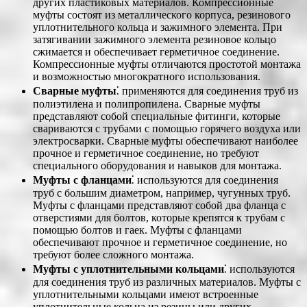
других пластиковых материалов. Компрессионные
муфты состоят из металлического корпуса, резинового
уплотнительного кольца и зажимного элемента. При
затягивании зажимного элемента резиновое кольцо
сжимается и обеспечивает герметичное соединение.
Компрессионные муфты отличаются простотой монтажа
и возможностью многократного использования.
Сварные муфты
⁚ применяются для соединения труб из
полиэтилена и полипропилена. Сварные муфты
представляют собой специальные фитинги, которые
свариваются с трубами с помощью горячего воздуха или
электросварки. Сварные муфты обеспечивают наиболее
прочное и герметичное соединение, но требуют
специального оборудования и навыков для монтажа.
Муфты с фланцами
⁚ используются для соединения
труб с большим диаметром, например, чугунных труб.
Муфты с фланцами представляют собой два фланца с
отверстиями для болтов, которые крепятся к трубам с
помощью болтов и гаек. Муфты с фланцами
обеспечивают прочное и герметичное соединение, но
требуют более сложного монтажа.
Муфты с уплотнительными кольцами
⁚ используются
для соединения труб из различных материалов. Муфты с
уплотнительными кольцами имеют встроенные
уплотнительные кольца из резины или других