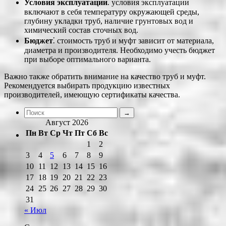
Условия эксплуатации
⁚ условия эксплуатации
включают в себя температуру окружающей среды,
глубину укладки труб, наличие грунтовых вод и
химический состав сточных вод.
Бюджет
⁚ стоимость труб и муфт зависит от материала,
диаметра и производителя. Необходимо учесть бюджет
при выборе оптимального варианта.
Важно также обратить внимание на качество труб и муфт.
Рекомендуется выбирать продукцию известных
производителей, имеющую сертификаты качества.
Август 2026
Пн
Вт
Ср
Чт
Пт
Сб
Вс
1
2
3
4
5
6
7
8
9
10
11
12
13
14
15
16
17
18
19
20
21
22
23
24
25
26
27
28
29
30
31
« Июл