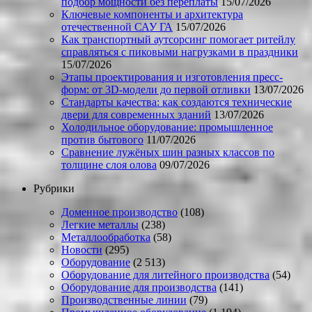
подбор мощности без переплаты
15/07/2026
Ключевые компоненты и архитектура
отечественной САУ ГА
15/07/2026
Как транспортный аутсорсинг помогает ритейлу
справляться с пиковыми нагрузками в праздники
15/07/2026
Этапы проектирования и изготовления пресс-
форм: от 3D-модели до первой отливки
13/07/2026
Стандарты качества: как создаются технические
двери для современных зданий
13/07/2026
Холодильное оборудование: промышленное
против бытового
11/07/2026
Сравнение лужёных шин разных классов по
толщине слоя олова
09/07/2026
Рубрики
Доменное производство
(108)
Легкие металлы
(238)
Металлообработка
(58)
Новости
(295)
Оборудование
(2 513)
Оборудование для литейного производства
(54)
Оборудование для производства
(141)
Производственные линии
(79)