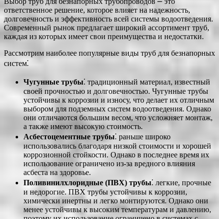
Выбор труб для безнапорных трубопроводов ⎼ это
ответственное решение, которое влияет на надежность,
долговечность и эффективность всей системы водоотведения.
Современный рынок предлагает широкий ассортимент труб,
каждая из которых имеет свои преимущества и недостатки.
Рассмотрим наиболее популярные виды труб для безнапорных
систем⁚
Чугунные трубы
⁚ традиционный материал, известный
своей прочностью и долговечностью. Чугунные трубы
устойчивы к коррозии и износу, что делает их отличным
выбором для подземных систем водоотведения. Однако
они отличаются большим весом, что усложняет монтаж,
а также имеют высокую стоимость.
Асбестоцементные трубы
⁚ раньше широко
использовались благодаря низкой стоимости и хорошей
коррозионной стойкости. Однако в последнее время их
использование ограничено из-за вредного влияния
асбеста на здоровье.
Поливинилхлоридные (ПВХ) трубы
⁚ легкие, прочные
и недорогие. ПВХ трубы устойчивы к коррозии,
химически инертны и легко монтируются. Однако они
менее устойчивы к высоким температурам и давлению,
поэтому их использование ограничено в системах с