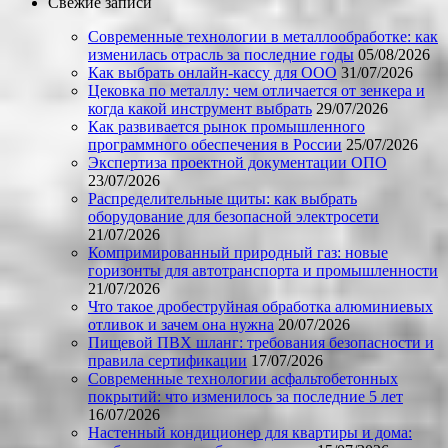
Свежие записи
Современные технологии в металлообработке: как
изменилась отрасль за последние годы
05/08/2026
Как выбрать онлайн-кассу для ООО
31/07/2026
Цековка по металлу: чем отличается от зенкера и
когда какой инструмент выбрать
29/07/2026
Как развивается рынок промышленного
программного обеспечения в России
25/07/2026
Экспертиза проектной документации ОПО
23/07/2026
Распределительные щиты: как выбрать
оборудование для безопасной электросети
21/07/2026
Компримированный природный газ: новые
горизонты для автотранспорта и промышленности
21/07/2026
Что такое дробеструйная обработка алюминиевых
отливок и зачем она нужна
20/07/2026
Пищевой ПВХ шланг: требования безопасности и
правила сертификации
17/07/2026
Современные технологии асфальтобетонных
покрытий: что изменилось за последние 5 лет
16/07/2026
Настенный кондиционер для квартиры и дома: