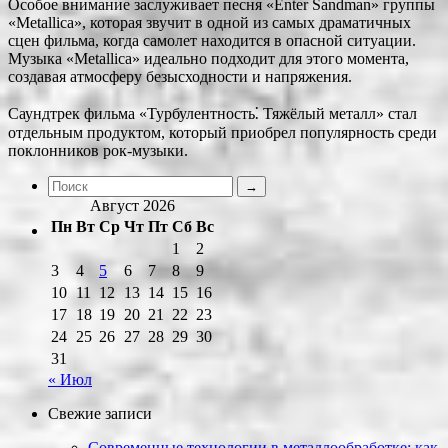
Особое внимание заслуживает песня «Enter Sandman» группы
«Metallica», которая звучит в одной из самых драматичных
сцен фильма, когда самолет находится в опасной ситуации.
Музыка «Metallica» идеально подходит для этого момента,
создавая атмосферу безысходности и напряжения.
Саундтрек фильма «Турбулентность⁚ Тяжёлый металл» стал
отдельным продуктом, который приобрел популярность среди
поклонников рок-музыки.
Август 2026
Пн
Вт
Ср
Чт
Пт
Сб
Вс
1
2
3
4
5
6
7
8
9
10
11
12
13
14
15
16
17
18
19
20
21
22
23
24
25
26
27
28
29
30
31
« Июл
Свежие записи
Современные технологии в металлообработке: как