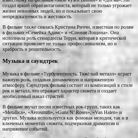
создал яркий образ антагониста, который не только угрожает
жизни невинных людей, но и показывает свою
непредсказуемость и жестокость.
В фильме также снялась Кристина Риччи, известная по ролям
в фильмах «Семейка Адамс» и «Сонная Лощина». Она
исполнила роль стюардессы Терри, которая в критической
ситуации проявляет не только профессионализм, но и
храбрость и решительность.
Музыка и саундтрек
Музыка в фильме «Турбулентность⁚ Тяжёлый металл» играет
важную роль, создавая динамичную и напряженную
атмосферу. Саундтрек фильма состоит из композиций в стиле
рок и металл, что отражает характер сюжета и создает
необходимый накал страстей.
В фильме звучат песни известных рок-групп, таких как
«Metallica», «Aerosmith», «Guns N’ Roses», «Van Halen» и
других. Музыка используется как фоновая мелодия, так и в
ключевых моментах сюжета, подчеркивая драматизм и
напряжение событий.