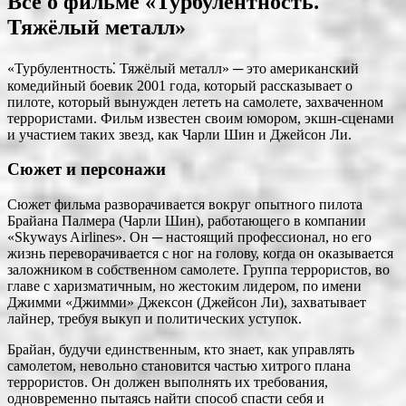
Все о фильме «Турбулентность⁚
Тяжёлый металл»
«Турбулентность⁚ Тяжёлый металл» ─ это американский
комедийный боевик 2001 года, который рассказывает о
пилоте, который вынужден лететь на самолете, захваченном
террористами. Фильм известен своим юмором, экшн-сценами
и участием таких звезд, как Чарли Шин и Джейсон Ли.
Сюжет и персонажи
Сюжет фильма разворачивается вокруг опытного пилота
Брайана Палмера (Чарли Шин), работающего в компании
«Skyways Airlines». Он ─ настоящий профессионал, но его
жизнь переворачивается с ног на голову, когда он оказывается
заложником в собственном самолете. Группа террористов, во
главе с харизматичным, но жестоким лидером, по имени
Джимми «Джимми» Джексон (Джейсон Ли), захватывает
лайнер, требуя выкуп и политических уступок.
Брайан, будучи единственным, кто знает, как управлять
самолетом, невольно становится частью хитрого плана
террористов. Он должен выполнять их требования,
одновременно пытаясь найти способ спасти себя и