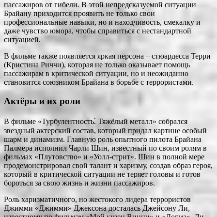
пассажиров от гибели. В этой непредсказуемой ситуации
Брайану приходится проявить не только свои
профессиональные навыки, но и находчивость, смекалку и
даже чувство юмора, чтобы справиться с нестандартной
ситуацией.
В фильме также появляется яркая персона ‒ стюардесса Терри
(Кристина Риччи), которая не только оказывает помощь
пассажирам в критической ситуации, но и неожиданно
становится союзником Брайана в борьбе с террористами.
Актёры и их роли
В фильме «Турбулентность⁚ Тяжёлый металл» собрался
звездный актерский состав, который придал картине особый
шарм и динамизм. Главную роль опытного пилота Брайана
Палмера исполнил Чарли Шин, известный по своим ролям в
фильмах «Плутовство» и «Уолл-стрит». Шин в полной мере
продемонстрировал свой талант и харизму, создав образ героя,
который в критической ситуации не теряет головы и готов
бороться за свою жизнь и жизни пассажиров.
Роль харизматичного, но жестокого лидера террористов
Джимми «Джимми» Джексона досталась Джейсону Ли,
известному по фильмам «Мой кузен Винни» и «Догма». Ли