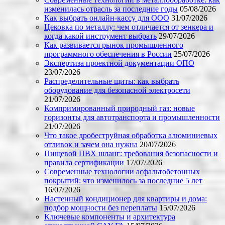
изменилась отрасль за последние годы
05/08/2026
Как выбрать онлайн-кассу для ООО
31/07/2026
Цековка по металлу: чем отличается от зенкера и
когда какой инструмент выбрать
29/07/2026
Как развивается рынок промышленного
программного обеспечения в России
25/07/2026
Экспертиза проектной документации ОПО
23/07/2026
Распределительные щиты: как выбрать
оборудование для безопасной электросети
21/07/2026
Компримированный природный газ: новые
горизонты для автотранспорта и промышленности
21/07/2026
Что такое дробеструйная обработка алюминиевых
отливок и зачем она нужна
20/07/2026
Пищевой ПВХ шланг: требования безопасности и
правила сертификации
17/07/2026
Современные технологии асфальтобетонных
покрытий: что изменилось за последние 5 лет
16/07/2026
Настенный кондиционер для квартиры и дома:
подбор мощности без переплаты
15/07/2026
Ключевые компоненты и архитектура