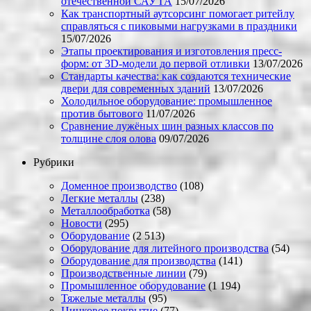
отечественной САУ ГА
15/07/2026
Как транспортный аутсорсинг помогает ритейлу
справляться с пиковыми нагрузками в праздники
15/07/2026
Этапы проектирования и изготовления пресс-
форм: от 3D-модели до первой отливки
13/07/2026
Стандарты качества: как создаются технические
двери для современных зданий
13/07/2026
Холодильное оборудование: промышленное
против бытового
11/07/2026
Сравнение лужёных шин разных классов по
толщине слоя олова
09/07/2026
Рубрики
Доменное производство
(108)
Легкие металлы
(238)
Металлообработка
(58)
Новости
(295)
Оборудование
(2 513)
Оборудование для литейного производства
(54)
Оборудование для производства
(141)
Производственные линии
(79)
Промышленное оборудование
(1 194)
Тяжелые металлы
(95)
Цинковое покрытие
(77)