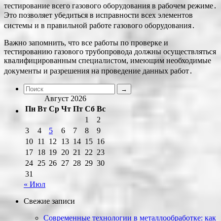
тестирование всего газового оборудования в рабочем режиме․
Это позволяет убедиться в исправности всех элементов
системы и в правильной работе газового оборудования․
Важно запомнить, что все работы по проверке и
тестированию газового трубопровода должны осуществляться
квалифицированным специалистом, имеющим необходимые
документы и разрешения на проведение данных работ․
Август 2026
Пн
Вт
Ср
Чт
Пт
Сб
Вс
1
2
3
4
5
6
7
8
9
10
11
12
13
14
15
16
17
18
19
20
21
22
23
24
25
26
27
28
29
30
31
« Июл
Свежие записи
Современные технологии в металлообработке: как