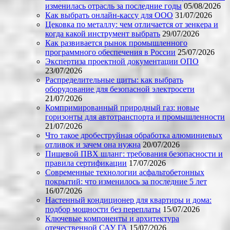
изменилась отрасль за последние годы
05/08/2026
Как выбрать онлайн-кассу для ООО
31/07/2026
Цековка по металлу: чем отличается от зенкера и
когда какой инструмент выбрать
29/07/2026
Как развивается рынок промышленного
программного обеспечения в России
25/07/2026
Экспертиза проектной документации ОПО
23/07/2026
Распределительные щиты: как выбрать
оборудование для безопасной электросети
21/07/2026
Компримированный природный газ: новые
горизонты для автотранспорта и промышленности
21/07/2026
Что такое дробеструйная обработка алюминиевых
отливок и зачем она нужна
20/07/2026
Пищевой ПВХ шланг: требования безопасности и
правила сертификации
17/07/2026
Современные технологии асфальтобетонных
покрытий: что изменилось за последние 5 лет
16/07/2026
Настенный кондиционер для квартиры и дома:
подбор мощности без переплаты
15/07/2026
Ключевые компоненты и архитектура
отечественной САУ ГА
15/07/2026