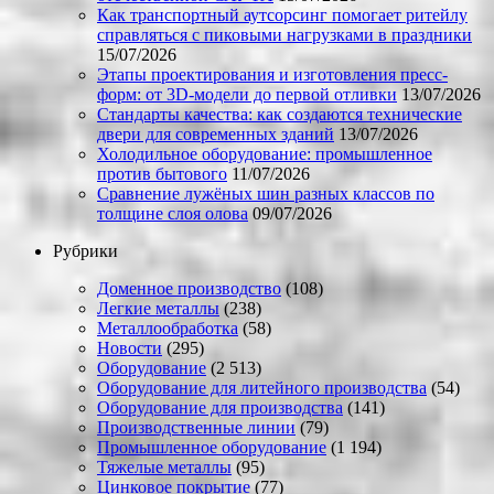
Как транспортный аутсорсинг помогает ритейлу
справляться с пиковыми нагрузками в праздники
15/07/2026
Этапы проектирования и изготовления пресс-
форм: от 3D-модели до первой отливки
13/07/2026
Стандарты качества: как создаются технические
двери для современных зданий
13/07/2026
Холодильное оборудование: промышленное
против бытового
11/07/2026
Сравнение лужёных шин разных классов по
толщине слоя олова
09/07/2026
Рубрики
Доменное производство
(108)
Легкие металлы
(238)
Металлообработка
(58)
Новости
(295)
Оборудование
(2 513)
Оборудование для литейного производства
(54)
Оборудование для производства
(141)
Производственные линии
(79)
Промышленное оборудование
(1 194)
Тяжелые металлы
(95)
Цинковое покрытие
(77)