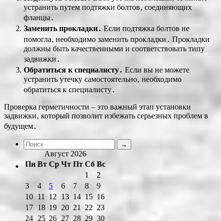
устранить путем подтяжки болтов‚ соединяющих
фланцы․
Заменить прокладки․
Если подтяжка болтов не
помогла‚ необходимо заменить прокладки․ Прокладки
должны быть качественными и соответствовать типу
задвижки․
Обратиться к специалисту․
Если вы не можете
устранить утечку самостоятельно‚ необходимо
обратиться к специалисту․
Проверка герметичности – это важный этап установки
задвижки‚ который позволит избежать серьезных проблем в
будущем․
Август 2026
Пн
Вт
Ср
Чт
Пт
Сб
Вс
1
2
3
4
5
6
7
8
9
10
11
12
13
14
15
16
17
18
19
20
21
22
23
24
25
26
27
28
29
30