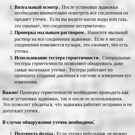
Визуальный осмотр․
После установки задвижки
необходимо внимательно осмотреть все соединения на
предмет утечек․ Если вы видите капли воды или газа‚
это означает‚ что соединение негерметично․
Проверка мыльным раствором․
Нанесите мыльный
раствор на все соединения задвижки․ Если в местах
соединения появляются пузыри‚ это означает‚ что есть
утечка․
Использование тестера герметичности․
Специальные
тестеры герметичности позволяют обнаружить даже
самые маленькие утечки․ Тестеры работают по
принципу создания давления в системе и измерения его
изменения․
Важно!
Проверку герметичности необходимо проводить как
после установки задвижки‚ так и после ее использования․
Это позволит убедиться‚ что задвижка работает исправно и не
допускает утечек․
В случае обнаружения утечек необходимо⁚
Подтянуть болты․
Если утечка небольшая‚ ее можно