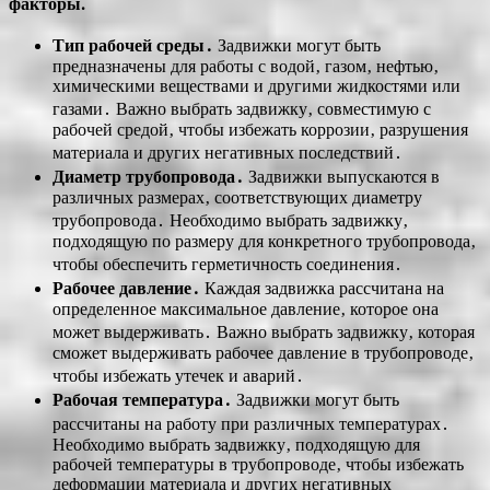
факторы⁚
Тип рабочей среды․
Задвижки могут быть
предназначены для работы с водой‚ газом‚ нефтью‚
химическими веществами и другими жидкостями или
газами․ Важно выбрать задвижку‚ совместимую с
рабочей средой‚ чтобы избежать коррозии‚ разрушения
материала и других негативных последствий․
Диаметр трубопровода․
Задвижки выпускаются в
различных размерах‚ соответствующих диаметру
трубопровода․ Необходимо выбрать задвижку‚
подходящую по размеру для конкретного трубопровода‚
чтобы обеспечить герметичность соединения․
Рабочее давление․
Каждая задвижка рассчитана на
определенное максимальное давление‚ которое она
может выдерживать․ Важно выбрать задвижку‚ которая
сможет выдерживать рабочее давление в трубопроводе‚
чтобы избежать утечек и аварий․
Рабочая температура․
Задвижки могут быть
рассчитаны на работу при различных температурах․
Необходимо выбрать задвижку‚ подходящую для
рабочей температуры в трубопроводе‚ чтобы избежать
деформации материала и других негативных