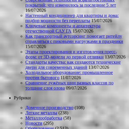
покрытий: что изменилось за последние 5 лет
16/07/2026
Настенный кондиционер для квартиры и дома:
подбор мощности без переплаты
15/07/2026
Ключевые компоненты и архитектура
отечественной САУ ГА
15/07/2026
Как транспортный аутсорсинг помогает ритейлу
справляться с пиковыми нагрузками в праздники
15/07/2026
Этапы проектирования и изготовления пресс-
форм: от 3D-модели до первой отливки
13/07/2026
Стандарты качества: как создаются технические
двери для современных зданий
13/07/2026
Холодильное оборудование: промышленное
против бытового
11/07/2026
Сравнение лужёных шин разных классов по
толщине слоя олова
09/07/2026
Рубрики
Доменное производство
(108)
Легкие металлы
(238)
Металлообработка
(58)
Новости
(295)
Оборудование
(2 513)