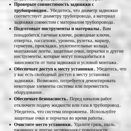
Проверьте совместимость задвижки с
трубопроводом․
Убедитесь‚ что диаметр задвижки
соответствует диаметру трубопровода‚ а материал
задвижки совместим с материалом трубопровода․
Подготовьте инструменты и материалы․
Вам
понадобятся⁚ гаечные ключи‚ разводные ключи‚
отвертка‚ пассатижи‚ уровень‚ рулетка‚ маркер‚
герметик‚ прокладки‚ уплотнительные кольца‚
монтажные ленты‚ защитные очки‚ перчатки и другие
инструменты‚ которые могут понадобиться в
зависимости от типа задвижки и условий монтажа․
Обеспечьте доступ к месту установки․
Убедитесь‚ что
у вас есть свободный доступ к месту установки
задвижки․ Возможно‚ потребуется демонтировать
некоторые элементы системы или переместить
оборудование․
Обеспечьте безопасность․
Перед началом работ
отключите подачу жидкости или газа в трубопровод․
Убедитесь‚ что система опорожнена․ Используйте
защитные очки и перчатки во время работы․
Очистите место установки․
Удалите грязь‚ пыль‚
ржавчину и другие загрязнения с поверхности