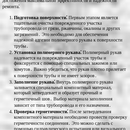
достижения максимальной эффективности и надежности
ремонта⁚
Подготовка поверхности⁚
Первым этапом является
тщательная очистка поврежденного участка
трубопровода от грязи, ржавчины, окалины и других
загрязнений․ Это необходимо для обеспечения
надежной адгезии полимерного рукава к поверхности
трубы․
Установка полимерного рукава⁚
Полимерный рукав
надевается на поврежденный участок трубы и
фиксируется с помощью специальных зажимов или
хомутов․ Важно убедиться, что рукав плотно прилегает
к поверхности трубы и не имеет зазоров․
Заполнение рукава⁚
Внутрь полимерного рукава
заливается специальный композитный материал,
который затвердевает и образует прочный и
герметичный шов․ Выбор материала заполнения
зависит от типа трубопровода и его назначения․
Проверка герметичности⁚
После затвердевания
композитного материала необходимо провести проверку
герметичности соединения․ Это можно сделать с
помощью гидравлического испытания или визуального