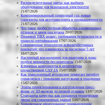
Распределительные щиты: как выбрать
оборудование для безопасной электросети
21/07/2026
Компримированный природный газ: новые
горизонты для автотранспорта и промышленности
21/07/2026
Что такое дробеструйная обработка алюминиевых
отливок и зачем она нужна
20/07/2026
Пищевой ПВХ шланг: требования безопасности и
правила сертификации
17/07/2026
Современные технологии асфальтобетонных
покрытий: что изменилось за последние 5 лет
16/07/2026
Настенный кондиционер для квартиры и дома:
подбор мощности без переплаты
15/07/2026
Ключевые компоненты и архитектура
отечественной САУ ГА
15/07/2026
Как транспортный аутсорсинг помогает ритейлу
справляться с пиковыми нагрузками в праздники
15/07/2026
Этапы проектирования и изготовления пресс-
форм: от 3D-модели до первой отливки
13/07/2026
Стандарты качества: как создаются технические
двери для современных зданий
13/07/2026
Холодильное оборудование: промышленное