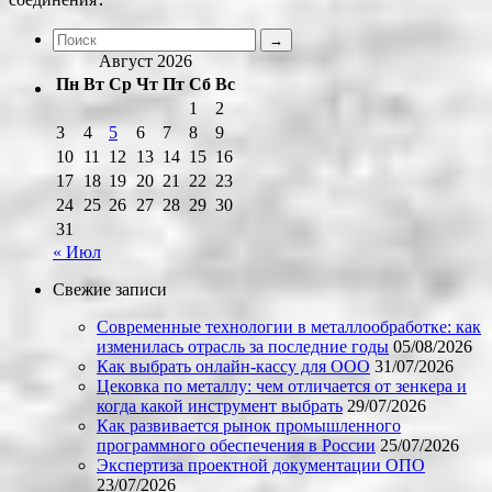
Август 2026
Пн
Вт
Ср
Чт
Пт
Сб
Вс
1
2
3
4
5
6
7
8
9
10
11
12
13
14
15
16
17
18
19
20
21
22
23
24
25
26
27
28
29
30
31
« Июл
Свежие записи
Современные технологии в металлообработке: как
изменилась отрасль за последние годы
05/08/2026
Как выбрать онлайн-кассу для ООО
31/07/2026
Цековка по металлу: чем отличается от зенкера и
когда какой инструмент выбрать
29/07/2026
Как развивается рынок промышленного
программного обеспечения в России
25/07/2026
Экспертиза проектной документации ОПО
23/07/2026