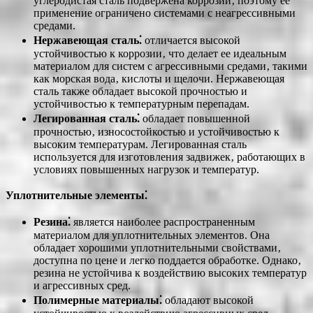
углеродистая сталь подвержена коррозии‚ поэтому ее
применение ограничено системами с неагрессивными
средами.
Нержавеющая сталь⁚
отличается высокой
устойчивостью к коррозии‚ что делает ее идеальным
материалом для систем с агрессивными средами‚ такими
как морская вода‚ кислоты и щелочи. Нержавеющая
сталь также обладает высокой прочностью и
устойчивостью к температурным перепадам.
Легированная сталь⁚
обладает повышенной
прочностью‚ износостойкостью и устойчивостью к
высоким температурам. Легированная сталь
используется для изготовления задвижек‚ работающих в
условиях повышенных нагрузок и температур.
Уплотнительные элементы⁚
Резина⁚
является наиболее распространенным
материалом для уплотнительных элементов. Она
обладает хорошими уплотнительными свойствами‚
доступна по цене и легко поддается обработке. Однако‚
резина не устойчива к воздействию высоких температур
и агрессивных сред.
Полимерные материалы⁚
обладают высокой