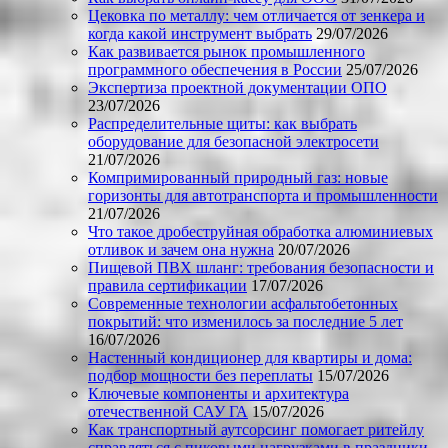
Цековка по металлу: чем отличается от зенкера и
когда какой инструмент выбрать
29/07/2026
Как развивается рынок промышленного
программного обеспечения в России
25/07/2026
Экспертиза проектной документации ОПО
23/07/2026
Распределительные щиты: как выбрать
оборудование для безопасной электросети
21/07/2026
Компримированный природный газ: новые
горизонты для автотранспорта и промышленности
21/07/2026
Что такое дробеструйная обработка алюминиевых
отливок и зачем она нужна
20/07/2026
Пищевой ПВХ шланг: требования безопасности и
правила сертификации
17/07/2026
Современные технологии асфальтобетонных
покрытий: что изменилось за последние 5 лет
16/07/2026
Настенный кондиционер для квартиры и дома:
подбор мощности без переплаты
15/07/2026
Ключевые компоненты и архитектура
отечественной САУ ГА
15/07/2026
Как транспортный аутсорсинг помогает ритейлу
справляться с пиковыми нагрузками в праздники