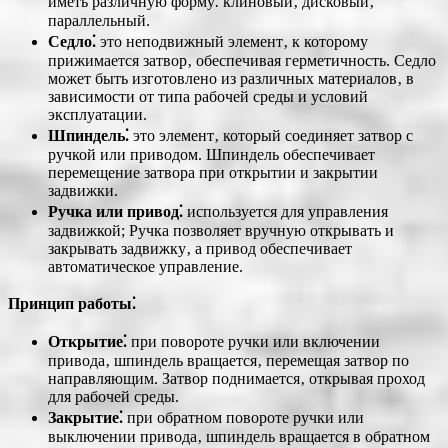
иметь различную форму⁚ клиновый‚ дисковый‚
параллельный.
Седло⁚
это неподвижный элемент‚ к которому
прижимается затвор‚ обеспечивая герметичность. Седло
может быть изготовлено из различных материалов‚ в
зависимости от типа рабочей среды и условий
эксплуатации.
Шпиндель⁚
это элемент‚ который соединяет затвор с
ручкой или приводом. Шпиндель обеспечивает
перемещение затвора при открытии и закрытии
задвижки.
Ручка или привод⁚
используется для управления
задвижкой; Ручка позволяет вручную открывать и
закрывать задвижку‚ а привод обеспечивает
автоматическое управление.
Принцип работы⁚
Открытие⁚
при повороте ручки или включении
привода‚ шпиндель вращается‚ перемещая затвор по
направляющим. Затвор поднимается‚ открывая проход
для рабочей среды.
Закрытие⁚
при обратном повороте ручки или
выключении привода‚ шпиндель вращается в обратном