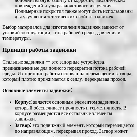
дополнительную защиту от коррозии‚ механических
повреждений и ультрафиолетового излучения.
Полимерные покрытия также могут быть использованы
для улучшения эстетических свойств задвижек.
Выбор материалов для изготовления задвижек зависит от
условий эксплуатации‚ типа рабочей среды‚ давления и
температуры.
Принцип работы задвижки
Стальные задвижки ー это запорные устройства‚
предназначенные для полного перекрытия потока рабочей
среды. Их принцип работы основан на перемещении затвора‚
который плотно прижимается к седлу‚ перекрывая проход.
Основные элементы задвижки⁚
Корпус⁚
является основным элементом задвижки‚
который обеспечивает прочность и герметичность. В
корпусе размещаются все остальные элементы
задвижки.
Затвор⁚
это подвижный элемент‚ который перемещается
по направляющим‚ перекрывая проход. Затвор может