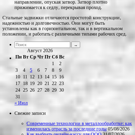
направлении‚ опуская затвор. Затвор плотно
прижимается к седлу‚ перекрывая проход.
Стальные задвижки отличаются простотой конструкции‚
надежностью и долговечностью. Они могут быть
установлены как в горизонтальном‚ так и в вертикальном
положении‚ и работать с различными типами рабочих сред.
Август 2026
Пн
Вт
Ср
Чт
Пт
Сб
Вс
1
2
3
4
5
6
7
8
9
10
11
12
13
14
15
16
17
18
19
20
21
22
23
24
25
26
27
28
29
30
31
« Июл
Свежие записи
Современные технологии в металлообработке: как
изменилась отрасль за последние годы
05/08/2026
Как выбрать онлайн-кассу для ООО
31/07/2026