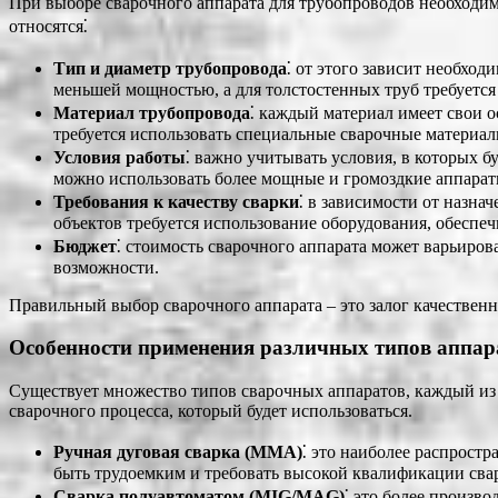
При выборе сварочного аппарата для трубопроводов необходим
относятся⁚
Тип и диаметр трубопровода
⁚ от этого зависит необхо
меньшей мощностью, а для толстостенных труб требуется
Материал трубопровода
⁚ каждый материал имеет свои 
требуется использовать специальные сварочные материал
Условия работы
⁚ важно учитывать условия, в которых б
можно использовать более мощные и громоздкие аппарат
Требования к качеству сварки
⁚ в зависимости от назна
объектов требуется использование оборудования, обеспе
Бюджет
⁚ стоимость сварочного аппарата может варьиро
возможности.
Правильный выбор сварочного аппарата – это залог качественн
Особенности применения различных типов аппар
Существует множество типов сварочных аппаратов, каждый из
сварочного процесса, который будет использоваться.
Ручная дуговая сварка (MMA)
⁚ это наиболее распрост
быть трудоемким и требовать высокой квалификации сва
Сварка полуавтоматом (MIG/MAG)
⁚ это более произв