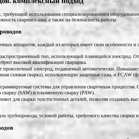
дов⁚ комплексный подход
, требующий использования специализированного оборудования.
жность сварного шва, а также на безопасность работы.
роводов
чных аппаратов, каждый из которых имеет свои особенности и 
 распространенный тип, использующий плавящийся электрод. От
требуют высокой квалификации сварщика.
т проволочный электрод, подаваемый автоматически. Повышают 
ная газовая сварка), использующую защитные газы, и FCAW (фл
ограммируемые системы для управления сварочным процессом. 
ю сварку (SAW) и плазменную сварку (PAW).
еняют для сварки толстостенных деталей, позволяя создавать в
ла трубопровода, условий работы, требуемого качества сварки и
водов