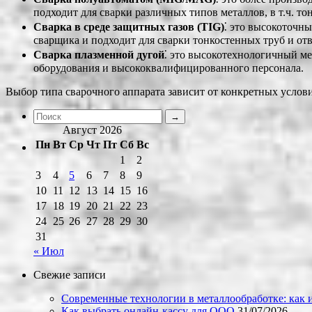
подходит для сварки различных типов металлов, в т.ч. то
Сварка в среде защитных газов (TIG)
⁚ это высокоточн
сварщика и подходит для сварки тонкостенных труб и от
Сварка плазменной дугой
⁚ это высокотехнологичный ме
оборудования и высококвалифицированного персонала.
Выбор типа сварочного аппарата зависит от конкретных услови
Август 2026
Пн
Вт
Ср
Чт
Пт
Сб
Вс
1
2
3
4
5
6
7
8
9
10
11
12
13
14
15
16
17
18
19
20
21
22
23
24
25
26
27
28
29
30
31
« Июл
Свежие записи
Современные технологии в металлообработке: как и
Как выбрать онлайн-кассу для ООО
31/07/2026