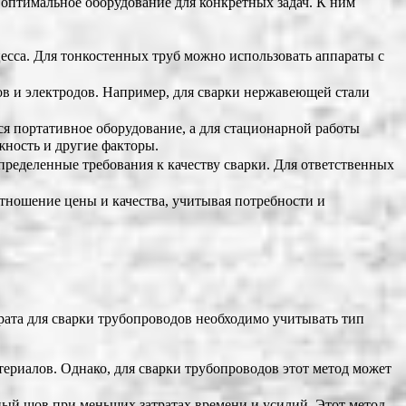
 оптимальное оборудование для конкретных задач. К ним
цесса. Для тонкостенных труб можно использовать аппараты с
в и электродов. Например, для сварки нержавеющей стали
тся портативное оборудование, а для стационарной работы
ность и другие факторы.
пределенные требования к качеству сварки. Для ответственных
отношение цены и качества, учитывая потребности и
ата для сварки трубопроводов необходимо учитывать тип
териалов. Однако, для сварки трубопроводов этот метод может
нный шов при меньших затратах времени и усилий. Этот метод