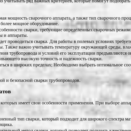
о учитывать ряд важных критериев, которые помогут подобрать
димая мощность сварочного аппарата, а также тип сварочного про
 более мощное оборудование.
особенности сварки, требующие определенных сварочных режимо
ы и аппараты.
удет проводиться сварка. Для работы в полевых условиях требуе
ы. Также важно учитывать температуру окружающей среды, влаж
чения трубопровода и условий его эксплуатации предъявляются о
чивающего высокую точность и надежность сварки.
ваться в широких пределах; Необходимо выбрать оптимальное со
ой и безопасной сварки трубопроводов.
атов
 которых имеет свои особенности применения. При выборе аппар
раненный тип сварки, который подходит для широкого спектра ма
рщика.
одительный метод сварки, который позволяет получить качестве