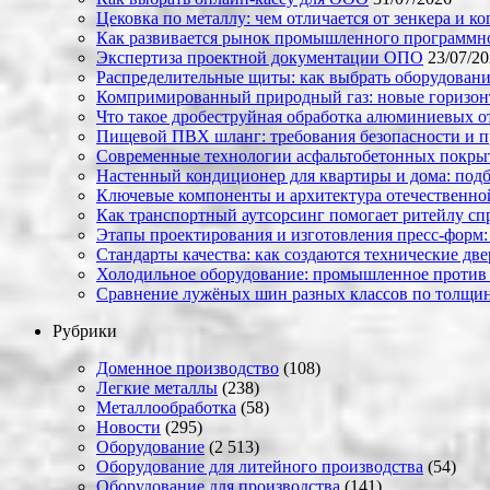
Цековка по металлу: чем отличается от зенкера и к
Как развивается рынок промышленного программно
Экспертиза проектной документации ОПО
23/07/2
Распределительные щиты: как выбрать оборудовани
Компримированный природный газ: новые горизон
Что такое дробеструйная обработка алюминиевых о
Пищевой ПВХ шланг: требования безопасности и 
Современные технологии асфальтобетонных покрыти
Настенный кондиционер для квартиры и дома: под
Ключевые компоненты и архитектура отечественн
Как транспортный аутсорсинг помогает ритейлу сп
Этапы проектирования и изготовления пресс-форм:
Стандарты качества: как создаются технические дв
Холодильное оборудование: промышленное против
Сравнение лужёных шин разных классов по толщин
Рубрики
Доменное производство
(108)
Легкие металлы
(238)
Металлообработка
(58)
Новости
(295)
Оборудование
(2 513)
Оборудование для литейного производства
(54)
Оборудование для производства
(141)