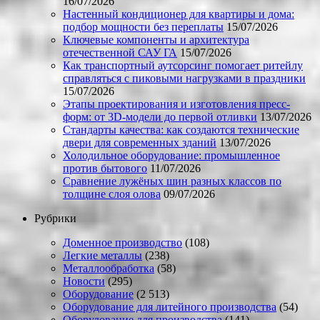
16/07/2026
Настенный кондиционер для квартиры и дома:
подбор мощности без переплаты
15/07/2026
Ключевые компоненты и архитектура
отечественной САУ ГА
15/07/2026
Как транспортный аутсорсинг помогает ритейлу
справляться с пиковыми нагрузками в праздники
15/07/2026
Этапы проектирования и изготовления пресс-
форм: от 3D-модели до первой отливки
13/07/2026
Стандарты качества: как создаются технические
двери для современных зданий
13/07/2026
Холодильное оборудование: промышленное
против бытового
11/07/2026
Сравнение лужёных шин разных классов по
толщине слоя олова
09/07/2026
Рубрики
Доменное производство
(108)
Легкие металлы
(238)
Металлообработка
(58)
Новости
(295)
Оборудование
(2 513)
Оборудование для литейного производства
(54)
Оборудование для производства
(141)