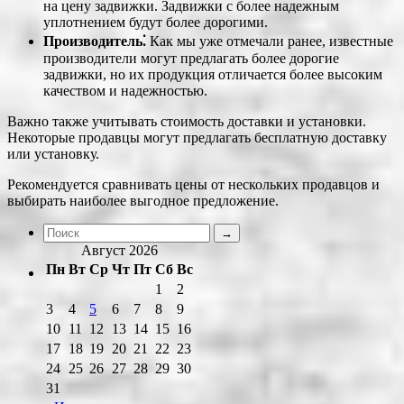
на цену задвижки. Задвижки с более надежным
уплотнением будут более дорогими.
Производитель⁚
Как мы уже отмечали ранее, известные
производители могут предлагать более дорогие
задвижки, но их продукция отличается более высоким
качеством и надежностью.
Важно также учитывать стоимость доставки и установки.
Некоторые продавцы могут предлагать бесплатную доставку
или установку.
Рекомендуется сравнивать цены от нескольких продавцов и
выбирать наиболее выгодное предложение.
Август 2026
Пн
Вт
Ср
Чт
Пт
Сб
Вс
1
2
3
4
5
6
7
8
9
10
11
12
13
14
15
16
17
18
19
20
21
22
23
24
25
26
27
28
29
30
31