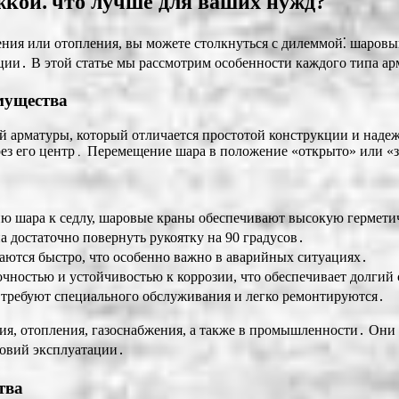
кой⁚ что лучше для ваших нужд?
ния или отопления, вы можете столкнуться с дилеммой⁚ шаровы
ации․ В этой статье мы рассмотрим особенности каждого типа а
мущества
й арматуры, который отличается простотой конструкции и наде
ерез его центр․ Перемещение шара в положение «открыто» или 
ю шара к седлу, шаровые краны обеспечивают высокую герметич
 достаточно повернуть рукоятку на 90 градусов․
ются быстро, что особенно важно в аварийных ситуациях․
ностью и устойчивостью к коррозии, что обеспечивает долгий
требуют специального обслуживания и легко ремонтируются․
я, отопления, газоснабжения, а также в промышленности․ Они 
ловий эксплуатации․
тва