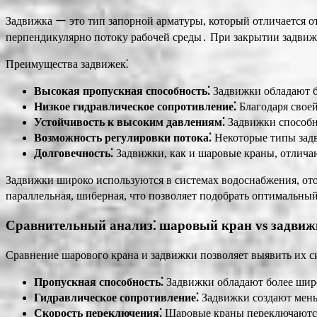
Задвижка ー это тип запорной арматуры, который отличается о
перпендикулярно потоку рабочей среды․ При закрытии задвижк
Преимущества задвижек⁚
Высокая пропускная способность⁚
Задвижки обладают б
Низкое гидравлическое сопротивление⁚
Благодаря своей
Устойчивость к высоким давлениям⁚
Задвижки способн
Возможность регулировки потока⁚
Некоторые типы задв
Долговечность⁚
Задвижки, как и шаровые краны, отличаю
Задвижки широко используются в системах водоснабжения, от
параллельная, шиберная, что позволяет подобрать оптимальны
Сравнительный анализ⁚ шаровый кран vs задвиж
Сравнение шарового крана и задвижки позволяет выявить их с
Пропускная способность⁚
Задвижки обладают более широ
Гидравлическое сопротивление⁚
Задвижки создают меньш
Скорость переключения⁚
Шаровые краны переключаются 