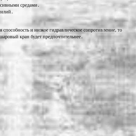
ессивными средами․
силий․
способность и низкое гидравлическое сопротивление, то
 шаровый кран будет предпочтительнее․