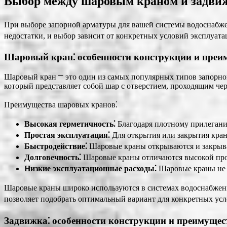
Выбор между шаровым краном и задвиж
При выборе запорной арматуры для вашей системы водоснабже
недостатки, и выбор зависит от конкретных условий эксплуат
Шаровый кран⁚ особенности конструкции и преи
Шаровый кран ⎻ это один из самых популярных типов запорно
который представляет собой шар с отверстием, проходящим ч
Преимущества шаровых кранов⁚
Высокая герметичность⁚
Благодаря плотному прилегани
Простая эксплуатация⁚
Для открытия или закрытия крана
Быстродействие⁚
Шаровые краны открываются и закрыва
Долговечность⁚
Шаровые краны отличаются высокой проч
Низкие эксплуатационные расходы⁚
Шаровые краны не 
Шаровые краны широко используются в системах водоснабжени
позволяет подобрать оптимальный вариант для конкретных ус
Задвижка⁚ особенности конструкции и преимущес