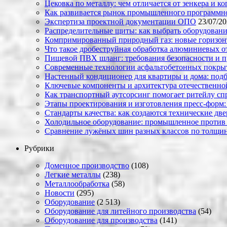
Цековка по металлу: чем отличается от зенкера и к
Как развивается рынок промышленного программно
Экспертиза проектной документации ОПО
23/07/2
Распределительные щиты: как выбрать оборудовани
Компримированный природный газ: новые горизон
Что такое дробеструйная обработка алюминиевых о
Пищевой ПВХ шланг: требования безопасности и 
Современные технологии асфальтобетонных покрыти
Настенный кондиционер для квартиры и дома: под
Ключевые компоненты и архитектура отечественн
Как транспортный аутсорсинг помогает ритейлу сп
Этапы проектирования и изготовления пресс-форм:
Стандарты качества: как создаются технические дв
Холодильное оборудование: промышленное против
Сравнение лужёных шин разных классов по толщин
Рубрики
Доменное производство
(108)
Легкие металлы
(238)
Металлообработка
(58)
Новости
(295)
Оборудование
(2 513)
Оборудование для литейного производства
(54)
Оборудование для производства
(141)