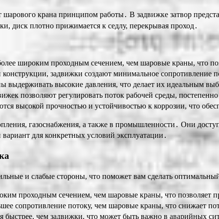
т шарового крана принципом работы․ В задвижке затвор предст
и, диск плотно прижимается к седлу, перекрывая проход․
олее широким проходным сечением, чем шаровые краны, что поз
 конструкции, задвижки создают минимальное сопротивление по
ы выдерживать высокие давления, что делает их идеальным выб
ижек позволяют регулировать поток рабочей среды, постепенно 
тся высокой прочностью и устойчивостью к коррозии, что обес
опления, газоснабжения, а также в промышленности․ Они досту
й вариант для конкретных условий эксплуатации․
ка
ильные и слабые стороны, что поможет вам сделать оптимальны
ким проходным сечением, чем шаровые краны, что позволяет пр
ее сопротивление потоку, чем шаровые краны, что снижает пот
быстрее, чем задвижки, что может быть важно в аварийных си