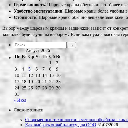
Герметичность⁚
Шаровые краны обеспечивают более высо
Удобство эксплуатации⁚
Шаровые краны более удобны в 
Стоимость⁚
Шаровые краны обычно дешевле задвижек, о
Выбор между шаровым краном и задвижкой зависит от конкрет
задвижка будет лучшим выбором․ Если вам нужна высокая герм
Август 2026
Пн
Вт
Ср
Чт
Пт
Сб
Вс
1
2
3
4
5
6
7
8
9
10
11
12
13
14
15
16
17
18
19
20
21
22
23
24
25
26
27
28
29
30
31
« Июл
Свежие записи
Современные технологии в металлообработке: как и
Как выбрать онлайн-кассу для ООО
31/07/2026