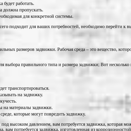
а будет работать.
ка должна пропускать.
необходимая для конкретной системы.
сего подходит для ваших потребностей, необходимо перейти к вы
ильных размеров задвижки. Рабочая среда – это вещество, котор
я выбора правильного типа и размера задвижки; Вот несколько
удет транспортироваться.
казывать на задвижку.
екучесть.
ды на материалы задвижки.
 среде, которые могут повредить задвижку.
 под высоким давлением, вам потребуется задвижка, которая мо
а, вам потребуется задвижка, изготовленная из коррозионносто