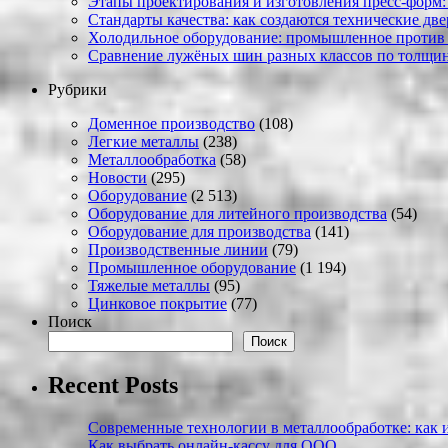
Этапы проектирования и изготовления пресс-форм:
Стандарты качества: как создаются технические дв
Холодильное оборудование: промышленное против
Сравнение лужёных шин разных классов по толщин
Рубрики
Доменное производство
(108)
Легкие металлы
(238)
Металлообработка
(58)
Новости
(295)
Оборудование
(2 513)
Оборудование для литейного производства
(54)
Оборудование для производства
(141)
Производственные линии
(79)
Промышленное оборудование
(1 194)
Тяжелые металлы
(95)
Цинковое покрытие
(77)
Поиск
Поиск
Recent Posts
Современные технологии в металлообработке: как и
Как выбрать онлайн-кассу для ООО