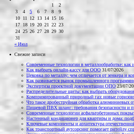
1
2
3
4
5
6
7
8
9
10
11
12
13
14
15
16
17
18
19
20
21
22
23
24
25
26
27
28
29
30
31
« Июл
Свежие записи
Современные технологии в металлообработке: как и
Как выбрать онлайн-кассу для ООО
31/07/2026
Цековка по металлу: чем отличается от зенкера и к
Как развивается рынок промышленного программно
Экспертиза проектной документации ОПО
23/07/2
Распределительные щиты: как выбрать оборудовани
Компримированный природный газ: новые горизон
Что такое дробеструйная обработка алюминиевых о
Пищевой ПВХ шланг: требования безопасности и 
Современные технологии асфальтобетонных покрыти
Настенный кондиционер для квартиры и дома: под
Ключевые компоненты и архитектура отечественн
Как транспортный аутсорсинг помогает ритейлу сп