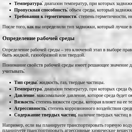
Температура
⁚ диапазон температур, при которых задвижк
Пропускная способность
⁚ объем среды, который задвиж
Требования к герметичности
⁚ степень герметичности, 
После того, как вы определили тип задвижки, который лучше в
Определение рабочей среды
Определение рабочей среды – это ключевой этап в выборе прав
быть жидкой, газообразной или твердой.
Понимание свойств рабочей среды имеет решающее значение дл
учитывать⁚
Тип среды
⁚ жидкость, газ, твердые частицы.
Температура
⁚ диапазон температур, при которых среда б
Давление
⁚ максимальное давление, которое среда будет о
Вязкость
⁚ степень вязкости среды, которая влияет на ее т
Агрессивность
⁚ степень коррозионного воздействия сре
Содержание твердых частиц
⁚ наличие твердых частиц в
Например, если вы планируете транспортировать горячую воду
планируете транспортировать агрессивные химические веществ