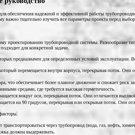
е руководство
для обеспечения надежной и эффективной работы трубопроводн
му важно тщательно изучить все параметры проекта перед выбо
ому проектированию трубопроводной системы. Разнообразие тип
подходит для конкретной задачи.
торых предназначен для определенных условий эксплуатации. В
 который перемещается внутри корпуса, перекрывая поток. Они 
ора, что обеспечивает более плавное движение и снижает риск з
сивными средами, где требуется высокая герметичность.
вращается вокруг оси, перекрывая поток. Они отличаются высок
ащается на 90 градусов, перекрывая или открывая поток. Они о
факторы⁚
ет транспортироваться через трубопровод (вода, газ, нефть, хими
вижка должна выдерживать.