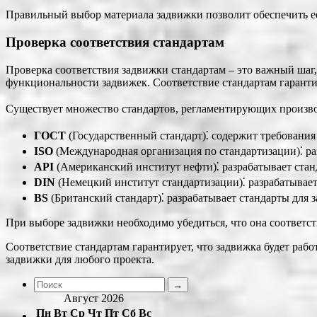
Правильный выбор материала задвижки позволит обеспечить ее
Проверка соответствия стандартам
Проверка соответствия задвижки стандартам – это важный шаг,
функциональности задвижек. Соответствие стандартам гарантир
Существует множество стандартов, регламентирующих производ
ГОСТ
(Государственный стандарт)⁚ содержит требования
ISO
(Международная организация по стандартизации)⁚ раз
API
(Американский институт нефти)⁚ разрабатывает станд
DIN
(Немецкий институт стандартизации)⁚ разрабатывает
BS
(Британский стандарт)⁚ разрабатывает стандарты для
При выборе задвижки необходимо убедиться, что она соответст
Соответствие стандартам гарантирует, что задвижка будет раб
задвижки для любого проекта.
Август 2026
Пн
Вт
Ср
Чт
Пт
Сб
Вс