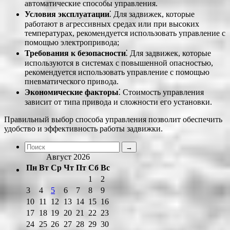
автоматические способы управления.
Условия эксплуатации
⁚ Для задвижек, которые
работают в агрессивных средах или при высоких
температурах, рекомендуется использовать управление с
помощью электропривода;
Требования к безопасности
⁚ Для задвижек, которые
используются в системах с повышенной опасностью,
рекомендуется использовать управление с помощью
пневматического привода.
Экономические факторы
⁚ Стоимость управления
зависит от типа привода и сложности его установки.
Правильный выбор способа управления позволит обеспечить
удобство и эффективность работы задвижки.
Август 2026
Пн
Вт
Ср
Чт
Пт
Сб
Вс
1
2
3
4
5
6
7
8
9
10
11
12
13
14
15
16
17
18
19
20
21
22
23
24
25
26
27
28
29
30