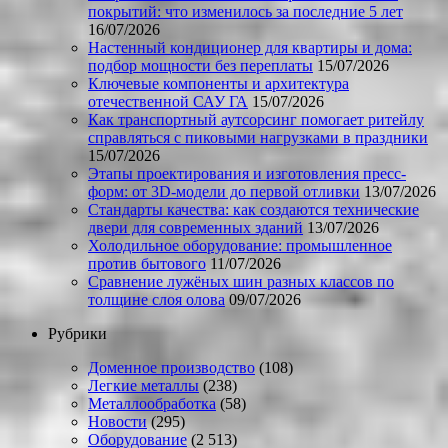
покрытий: что изменилось за последние 5 лет
16/07/2026
Настенный кондиционер для квартиры и дома:
подбор мощности без переплаты
15/07/2026
Ключевые компоненты и архитектура
отечественной САУ ГА
15/07/2026
Как транспортный аутсорсинг помогает ритейлу
справляться с пиковыми нагрузками в праздники
15/07/2026
Этапы проектирования и изготовления пресс-
форм: от 3D-модели до первой отливки
13/07/2026
Стандарты качества: как создаются технические
двери для современных зданий
13/07/2026
Холодильное оборудование: промышленное
против бытового
11/07/2026
Сравнение лужёных шин разных классов по
толщине слоя олова
09/07/2026
Рубрики
Доменное производство
(108)
Легкие металлы
(238)
Металлообработка
(58)
Новости
(295)
Оборудование
(2 513)