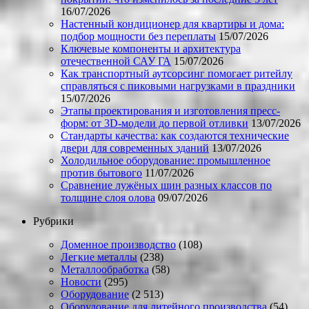
16/07/2026
Настенный кондиционер для квартиры и дома:
подбор мощности без переплаты
15/07/2026
Ключевые компоненты и архитектура
отечественной САУ ГА
15/07/2026
Как транспортный аутсорсинг помогает ритейлу
справляться с пиковыми нагрузками в праздники
15/07/2026
Этапы проектирования и изготовления пресс-
форм: от 3D-модели до первой отливки
13/07/2026
Стандарты качества: как создаются технические
двери для современных зданий
13/07/2026
Холодильное оборудование: промышленное
против бытового
11/07/2026
Сравнение лужёных шин разных классов по
толщине слоя олова
09/07/2026
Рубрики
Доменное производство
(108)
Легкие металлы
(238)
Металлообработка
(58)
Новости
(295)
Оборудование
(2 513)
Оборудование для литейного производства
(54)