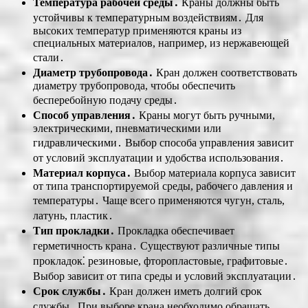
Температура рабочей среды․
Краны должны быть
устойчивы к температурным воздействиям․ Для
высоких температур применяются краны из
специальных материалов, например, из нержавеющей
стали․
Диаметр трубопровода․
Кран должен соответствовать
диаметру трубопровода, чтобы обеспечить
бесперебойную подачу среды․
Способ управления․
Краны могут быть ручными,
электрическими, пневматическими или
гидравлическими․ Выбор способа управления зависит
от условий эксплуатации и удобства использования․
Материал корпуса․
Выбор материала корпуса зависит
от типа транспортируемой среды, рабочего давления и
температуры․ Чаще всего применяются чугун, сталь,
латунь, пластик․
Тип прокладки․
Прокладка обеспечивает
герметичность крана․ Существуют различные типы
прокладок⁚ резиновые, фторопластовые, графитовые․
Выбор зависит от типа среды и условий эксплуатации․
Срок службы․
Кран должен иметь долгий срок
службы․ При выборе крана необходимо обращать