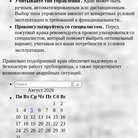
Учитывайте тип управления․
Кран может быть
ручным, автоматизированным или дистанционным․
Выбор типа управления зависит от конкретных условий
эксплуатации и требований к функциональности․
Проконсультируйтесь со специалистом․
Перед
покупкой крана рекомендуется проконсультироваться со
специалистом, который поможет выбрать оптимальный
вариант, учитывая все ваши потребности и условия
эксплуатации․
Правильно подобранный кран обеспечит надежную и
безопасную работу трубопровода, а также предотвратит
возникновение аварийных ситуаций․
Август 2026
Пн
Вт
Ср
Чт
Пт
Сб
Вс
1
2
3
4
5
6
7
8
9
10
11
12
13
14
15
16
17
18
19
20
21
22
23
24
25
26
27
28
29
30
31