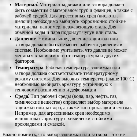
Материал
⁚ Материал задвижки или затвора должен
быть совместим с материалом труб и фланцев, а также с
рабочей средой. Для агрессивных сред (кислоты,
щелочи) необходимо выбирать коррозионно-стойкие
материалы, например, нержавеющую сталь. Для
обычной воды и пара подойдут чугун или сталь.
Давление
⁚ Номинальное давление задвижки или
затвора должно быть не менее рабочего давления в
системе. Необходимо учитывать, что давление может
меняться в зависимости от температуры и других
факторов.
Температура
⁚ Рабочая температура задвижки или
затвора должна соответствовать температурному
режиму системы. Для высоких температур (выше 100°C)
необходимо выбирать арматуру, устойчивую к
тепловому расширению и деформации.
Среда
⁚ Тип рабочей среды (вода, пар, нефть, газ,
химические вещества) определяет выбор материала
задвижки или затвора, а также тип прокладки и смазки.
Например, для агрессивных сред необходимо
использовать арматуру с химически стойкими
прокладками и смазкой.
Важно помнить, что выбор задвижки или затвора – это не