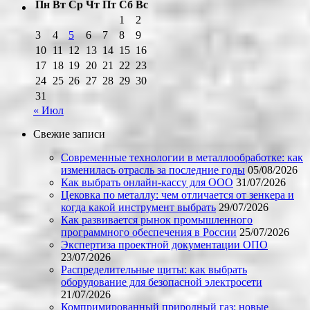
Пн
Вт
Ср
Чт
Пт
Сб
Вс
1
2
3
4
5
6
7
8
9
10
11
12
13
14
15
16
17
18
19
20
21
22
23
24
25
26
27
28
29
30
31
« Июл
Свежие записи
Современные технологии в металлообработке: как
изменилась отрасль за последние годы
05/08/2026
Как выбрать онлайн-кассу для ООО
31/07/2026
Цековка по металлу: чем отличается от зенкера и
когда какой инструмент выбрать
29/07/2026
Как развивается рынок промышленного
программного обеспечения в России
25/07/2026
Экспертиза проектной документации ОПО
23/07/2026
Распределительные щиты: как выбрать
оборудование для безопасной электросети
21/07/2026
Компримированный природный газ: новые