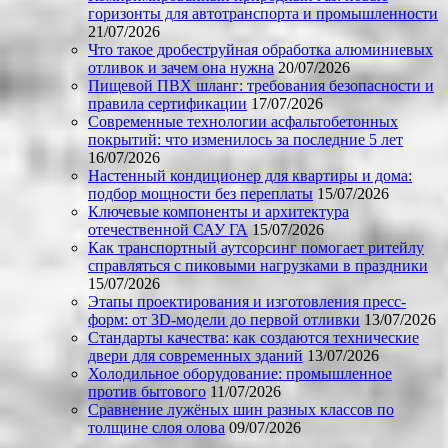
горизонты для автотранспорта и промышленности
21/07/2026
Что такое дробеструйная обработка алюминиевых
отливок и зачем она нужна
20/07/2026
Пищевой ПВХ шланг: требования безопасности и
правила сертификации
17/07/2026
Современные технологии асфальтобетонных
покрытий: что изменилось за последние 5 лет
16/07/2026
Настенный кондиционер для квартиры и дома:
подбор мощности без переплаты
15/07/2026
Ключевые компоненты и архитектура
отечественной САУ ГА
15/07/2026
Как транспортный аутсорсинг помогает ритейлу
справляться с пиковыми нагрузками в праздники
15/07/2026
Этапы проектирования и изготовления пресс-
форм: от 3D-модели до первой отливки
13/07/2026
Стандарты качества: как создаются технические
двери для современных зданий
13/07/2026
Холодильное оборудование: промышленное
против бытового
11/07/2026
Сравнение лужёных шин разных классов по
толщине слоя олова
09/07/2026