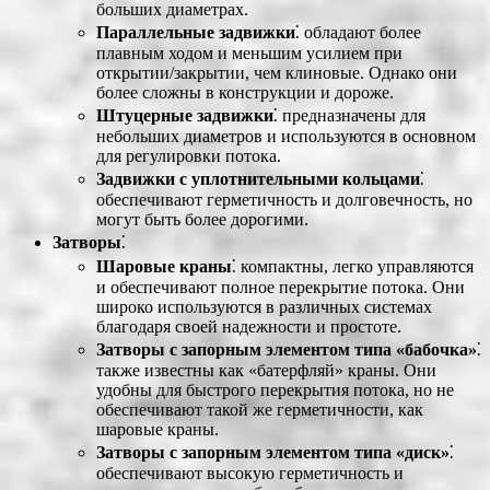
больших диаметрах.
Параллельные задвижки
⁚ обладают более
плавным ходом и меньшим усилием при
открытии/закрытии, чем клиновые. Однако они
более сложны в конструкции и дороже.
Штуцерные задвижки
⁚ предназначены для
небольших диаметров и используются в основном
для регулировки потока.
Задвижки с уплотнительными кольцами
⁚
обеспечивают герметичность и долговечность, но
могут быть более дорогими.
Затворы
⁚
Шаровые краны
⁚ компактны, легко управляются
и обеспечивают полное перекрытие потока. Они
широко используются в различных системах
благодаря своей надежности и простоте.
Затворы с запорным элементом типа «бабочка»
⁚
также известны как «батерфляй» краны. Они
удобны для быстрого перекрытия потока, но не
обеспечивают такой же герметичности, как
шаровые краны.
Затворы с запорным элементом типа «диск»
⁚
обеспечивают высокую герметичность и