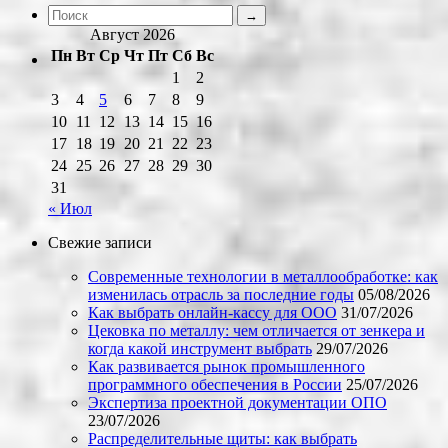
Август 2026
Пн
Вт
Ср
Чт
Пт
Сб
Вс
1
2
3
4
5
6
7
8
9
10
11
12
13
14
15
16
17
18
19
20
21
22
23
24
25
26
27
28
29
30
31
« Июл
Свежие записи
Современные технологии в металлообработке: как
изменилась отрасль за последние годы
05/08/2026
Как выбрать онлайн-кассу для ООО
31/07/2026
Цековка по металлу: чем отличается от зенкера и
когда какой инструмент выбрать
29/07/2026
Как развивается рынок промышленного
программного обеспечения в России
25/07/2026
Экспертиза проектной документации ОПО
23/07/2026
Распределительные щиты: как выбрать