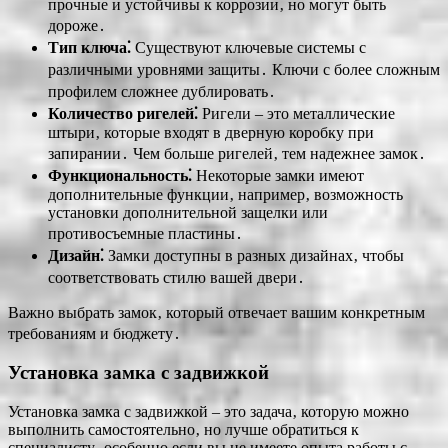
прочные и устойчивы к коррозии‚ но могут быть
дороже․
Тип ключа⁚
Существуют ключевые системы с
различными уровнями защиты․ Ключи с более сложным
профилем сложнее дублировать․
Количество ригелей⁚
Ригели – это металлические
штыри‚ которые входят в дверную коробку при
запирании․ Чем больше ригелей‚ тем надежнее замок․
Функциональность⁚
Некоторые замки имеют
дополнительные функции‚ например‚ возможность
установки дополнительной защелки или
противосъемные пластины․
Дизайн⁚
Замки доступны в разных дизайнах‚ чтобы
соответствовать стилю вашей двери․
Важно выбрать замок‚ который отвечает вашим конкретным
требованиям и бюджету․
Установка замка с задвижкой
Установка замка с задвижкой – это задача‚ которую можно
выполнить самостоятельно‚ но лучше обратиться к
специалисту‚ особенно если вы не имеете опыта работы с