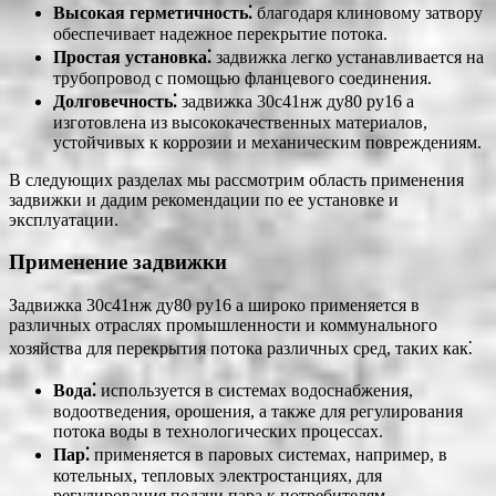
Высокая герметичность⁚
благодаря клиновому затвору
обеспечивает надежное перекрытие потока.
Простая установка⁚
задвижка легко устанавливается на
трубопровод с помощью фланцевого соединения.
Долговечность⁚
задвижка 30с41нж ду80 ру16 а
изготовлена из высококачественных материалов,
устойчивых к коррозии и механическим повреждениям.
В следующих разделах мы рассмотрим область применения
задвижки и дадим рекомендации по ее установке и
эксплуатации.
Применение задвижки
Задвижка 30с41нж ду80 ру16 а широко применяется в
различных отраслях промышленности и коммунального
хозяйства для перекрытия потока различных сред, таких как⁚
Вода⁚
используется в системах водоснабжения,
водоотведения, орошения, а также для регулирования
потока воды в технологических процессах.
Пар⁚
применяется в паровых системах, например, в
котельных, тепловых электростанциях, для
регулирования подачи пара к потребителям.