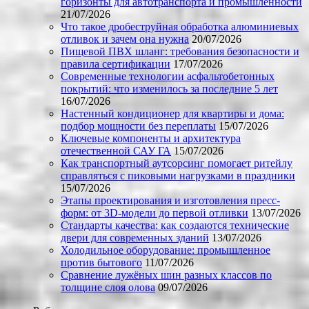
горизонты для автотранспорта и промышленности
21/07/2026
Что такое дробеструйная обработка алюминиевых
отливок и зачем она нужна
20/07/2026
Пищевой ПВХ шланг: требования безопасности и
правила сертификации
17/07/2026
Современные технологии асфальтобетонных
покрытий: что изменилось за последние 5 лет
16/07/2026
Настенный кондиционер для квартиры и дома:
подбор мощности без переплаты
15/07/2026
Ключевые компоненты и архитектура
отечественной САУ ГА
15/07/2026
Как транспортный аутсорсинг помогает ритейлу
справляться с пиковыми нагрузками в праздники
15/07/2026
Этапы проектирования и изготовления пресс-
форм: от 3D-модели до первой отливки
13/07/2026
Стандарты качества: как создаются технические
двери для современных зданий
13/07/2026
Холодильное оборудование: промышленное
против бытового
11/07/2026
Сравнение лужёных шин разных классов по
толщине слоя олова
09/07/2026