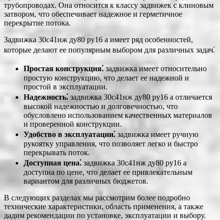
трубопроводах. Она относится к классу задвижек с клиновым
затвором, что обеспечивает надежное и герметичное
перекрытие потока.
Задвижка 30с41нж ду80 ру16 а имеет ряд особенностей,
которые делают ее популярным выбором для различных задач⁚
Простая конструкция⁚
задвижка имеет относительно
простую конструкцию, что делает ее надежной и
простой в эксплуатации.
Надежность⁚
задвижка 30с41нж ду80 ру16 а отличается
высокой надежностью и долговечностью, что
обусловлено использованием качественных материалов
и проверенной конструкции.
Удобство в эксплуатации⁚
задвижка имеет ручную
рукоятку управления, что позволяет легко и быстро
перекрывать поток.
Доступная цена⁚
задвижка 30с41нж ду80 ру16 а
доступна по цене, что делает ее привлекательным
вариантом для различных бюджетов.
В следующих разделах мы рассмотрим более подробно
технические характеристики, область применения, а также
дадим рекомендации по установке, эксплуатации и выбору.