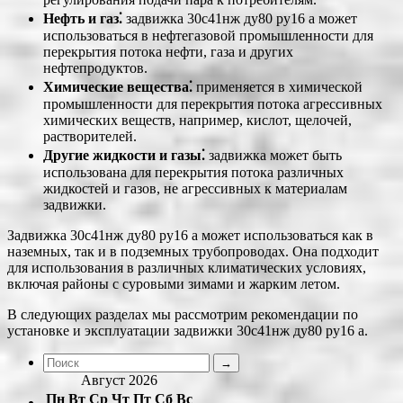
Нефть и газ⁚
задвижка 30с41нж ду80 ру16 а может
использоваться в нефтегазовой промышленности для
перекрытия потока нефти, газа и других
нефтепродуктов.
Химические вещества⁚
применяется в химической
промышленности для перекрытия потока агрессивных
химических веществ, например, кислот, щелочей,
растворителей.
Другие жидкости и газы⁚
задвижка может быть
использована для перекрытия потока различных
жидкостей и газов, не агрессивных к материалам
задвижки.
Задвижка 30с41нж ду80 ру16 а может использоваться как в
наземных, так и в подземных трубопроводах. Она подходит
для использования в различных климатических условиях,
включая районы с суровыми зимами и жарким летом.
В следующих разделах мы рассмотрим рекомендации по
установке и эксплуатации задвижки 30с41нж ду80 ру16 а.
Август 2026
Пн
Вт
Ср
Чт
Пт
Сб
Вс