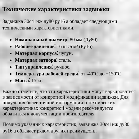
Технические характеристики задвижки
Задвижка 30с41нж ду80 ру16 а обладает следующими
техническими характеристиками⁚
Номинальный диаметр⁚
80 мм (Ду80).
Рабочее давление⁚
16 кгс/см² (Ру16).
Материал корпуса⁚
чугун.
Материал затвора⁚
сталь.
Тип управления⁚
ручное.
Температура рабочей среды⁚
от -40°C до +150°C.
Масса⁚
15 кг.
Важно отметить, что эти характеристики могут варьироваться
в зависимости от конкретной модификации задвижки. Для
получения более точной информации о технических
характеристиках конкретной модели рекомендуется
обратиться к документации производителя.
Помимо указанных характеристик, задвижка 30с41нж ду80
ру16 а обладает рядом других преимуществ⁚