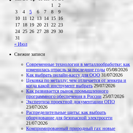
1
2
3
4
5
6
7
8
9
10
11
12
13
14
15
16
17
18
19
20
21
22
23
24
25
26
27
28
29
30
31
« Июл
Свежие записи
Современные технологии в металлообработке: как
изменилась отрасль за последние годы
05/08/2026
Как выбрать онлайн-кассу для ООО
31/07/2026
Цековка по металлу: чем отличается от зенкера и
когда какой инструмент выбрать
29/07/2026
Как развивается рынок промышленного
программного обеспечения в России
25/07/2026
Экспертиза проектной документации ОПО
23/07/2026
Распределительные щиты: как выбрать
оборудование для безопасной электросети
21/07/2026
Компримированный природный газ: новые