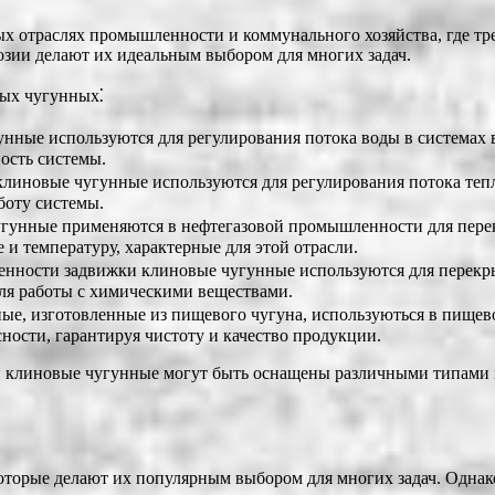
 отраслях промышленности и коммунального хозяйства, где тре
озии делают их идеальным выбором для многих задач.
вых чугунных⁚
нные используются для регулирования потока воды в системах
ость системы.
линовые чугунные используются для регулирования потока теп
боту системы.
унные применяются в нефтегазовой промышленности для перекр
и температуру, характерные для этой отрасли.
ности задвижки клиновые чугунные используются для перекры
для работы с химическими веществами.
е, изготовленные из пищевого чугуна, используються в пище
ности, гарантируя чистоту и качество продукции.
и клиновые чугунные могут быть оснащены различными типами п
орые делают их популярным выбором для многих задач. Однако, 