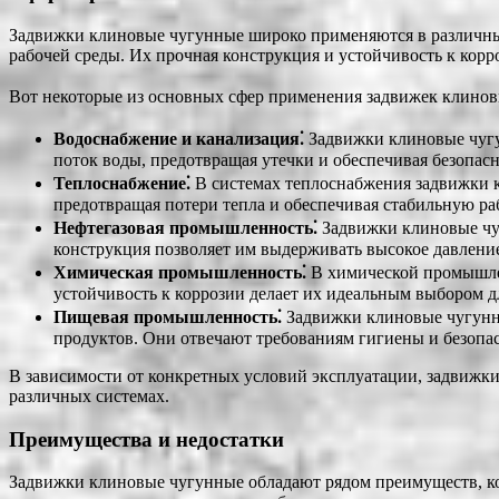
Задвижки клиновые чугунные широко применяются в различных
рабочей среды. Их прочная конструкция и устойчивость к корр
Вот некоторые из основных сфер применения задвижек клино
Водоснабжение и канализация⁚
Задвижки клиновые чугу
поток воды, предотвращая утечки и обеспечивая безопасн
Теплоснабжение⁚
В системах теплоснабжения задвижки к
предотвращая потери тепла и обеспечивая стабильную ра
Нефтегазовая промышленность⁚
Задвижки клиновые чуг
конструкция позволяет им выдерживать высокое давление 
Химическая промышленность⁚
В химической промышлен
устойчивость к коррозии делает их идеальным выбором 
Пищевая промышленность⁚
Задвижки клиновые чугунны
продуктов. Они отвечают требованиям гигиены и безопас
В зависимости от конкретных условий эксплуатации, задвижк
различных системах.
Преимущества и недостатки
Задвижки клиновые чугунные обладают рядом преимуществ, кот