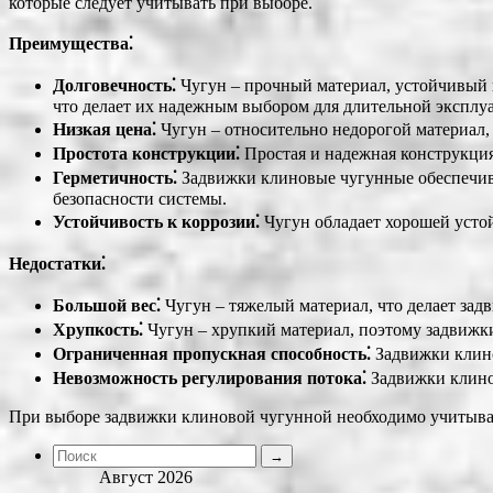
которые следует учитывать при выборе.
Преимущества⁚
Долговечность⁚
Чугун – прочный материал, устойчивый 
что делает их надежным выбором для длительной эксплу
Низкая цена⁚
Чугун – относительно недорогой материал,
Простота конструкции⁚
Простая и надежная конструкция
Герметичность⁚
Задвижки клиновые чугунные обеспечиваю
безопасности системы.
Устойчивость к коррозии⁚
Чугун обладает хорошей усто
Недостатки⁚
Большой вес⁚
Чугун – тяжелый материал, что делает за
Хрупкость⁚
Чугун – хрупкий материал, поэтому задвижк
Ограниченная пропускная способность⁚
Задвижки клино
Невозможность регулирования потока⁚
Задвижки клинов
При выборе задвижки клиновой чугунной необходимо учитывать
Август 2026