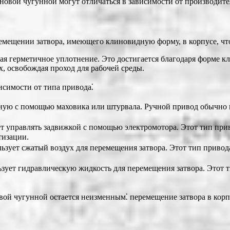
новой чугунной могут отличаться в зависимости от производите
мещении затвора, имеющего клиновидную форму, в корпусе, что 
ая герметичное уплотнение. Это достигается благодаря форме кл
, освобождая проход для рабочей среды.
симости от типа привода⁚
ную с помощью маховика или штурвала. Ручной привод обычно и
 управлять задвижкой с помощью электромотора. Этот тип прив
тизации.
зует сжатый воздух для перемещения затвора. Этот тип привода
ует гидравлическую жидкость для перемещения затвора. Этот т
ой чугунной остается неизменным⁚ перемещение затвора в корп