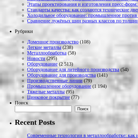
Этапы проектирования и изготовления пресс-форм:
Стандарты качества: как создаются технические дв
Холодильное оборудование: промышленное против
Сравнение лужёных шин разных классов по толщин
Рубрики
Доменное производство
(108)
Легкие металлы
(238)
Металлообработка
(58)
Новости
(295)
Оборудование
(2 513)
Оборудование для литейного производства
(54)
Оборудование для производства
(141)
Производственные линии
(79)
Промышленное оборудование
(1 194)
Тяжелые металлы
(95)
Цинковое покрытие
(77)
Поиск
Поиск
Recent Posts
Современные технологии в металлообработке: как и