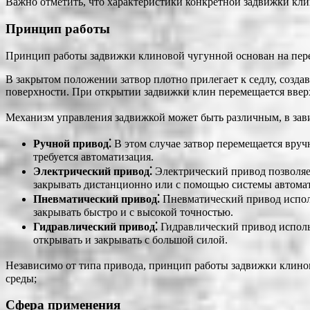
Важно отметить, что характеристики конкретной задвижки кли
Принцип работы
Принцип работы задвижки клиновой чугунной основан на пере
В закрытом положении затвор плотно прилегает к седлу, создав
поверхности. При открытии задвижки клин перемещается вверх
Механизм управления задвижкой может быть различным, в зави
Ручной привод⁚
В этом случае затвор перемещается вруч
требуется автоматизация.
Электрический привод⁚
Электрический привод позволяет
закрывать дистанционно или с помощью системы автома
Пневматический привод⁚
Пневматический привод исполь
закрывать быстро и с высокой точностью.
Гидравлический привод⁚
Гидравлический привод использ
открывать и закрывать с большой силой.
Независимо от типа привода, принцип работы задвижки клинов
среды;
Сфера применения