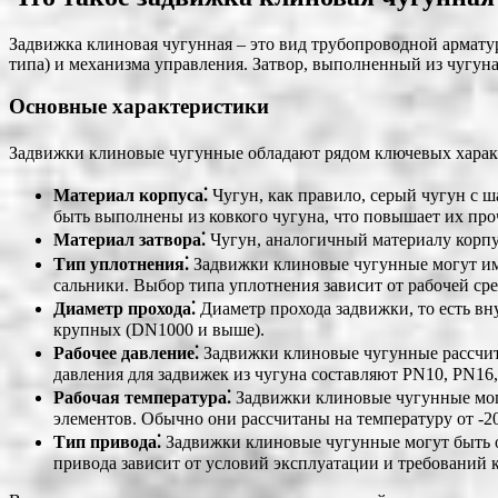
Задвижка клиновая чугунная – это вид трубопроводной арматур
типа) и механизма управления. Затвор, выполненный из чугуна
Основные характеристики
Задвижки клиновые чугунные обладают рядом ключевых характ
Материал корпуса⁚
Чугун, как правило, серый чугун с 
быть выполнены из ковкого чугуна, что повышает их проч
Материал затвора⁚
Чугун, аналогичный материалу корпус
Тип уплотнения⁚
Задвижки клиновые чугунные могут име
сальники. Выбор типа уплотнения зависит от рабочей ср
Диаметр прохода⁚
Диаметр прохода задвижки, то есть вн
крупных (DN1000 и выше).
Рабочее давление⁚
Задвижки клиновые чугунные рассчита
давления для задвижек из чугуна составляют PN10, PN16
Рабочая температура⁚
Задвижки клиновые чугунные могу
элементов. Обычно они рассчитаны на температуру от -2
Тип привода⁚
Задвижки клиновые чугунные могут быть о
привода зависит от условий эксплуатации и требований 