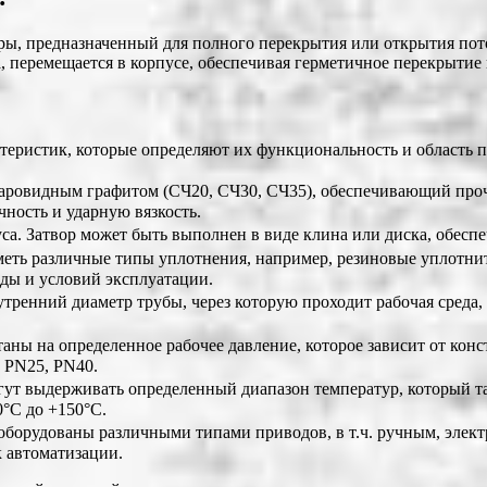
ы, предназначенный для полного перекрытия или открытия поток
, перемещается в корпусе, обеспечивая герметичное перекрытие 
еристик, которые определяют их функциональность и область п
шаровидным графитом (СЧ20, СЧ30, СЧ35), обеспечивающий проч
ность и ударную вязкость.
а. Затвор может быть выполнен в виде клина или диска, обеспе
ть различные типы уплотнения, например, резиновые уплотнит
еды и условий эксплуатации.
утренний диаметр трубы, через которую проходит рабочая среда
ны на определенное рабочее давление, которое зависит от конс
, PN25, PN40.
т выдерживать определенный диапазон температур, который та
0°C до +150°C.
борудованы различными типами приводов, в т.ч. ручным, элек
к автоматизации.