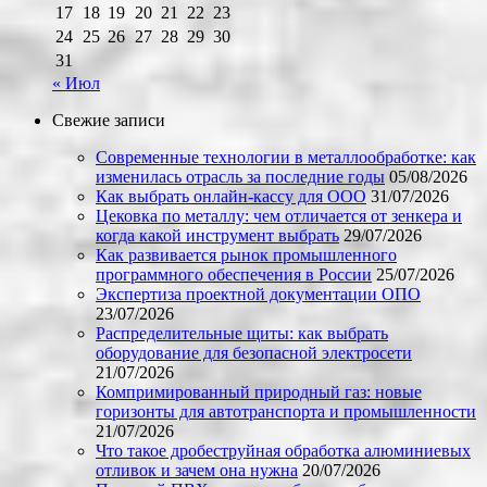
17
18
19
20
21
22
23
24
25
26
27
28
29
30
31
« Июл
Свежие записи
Современные технологии в металлообработке: как
изменилась отрасль за последние годы
05/08/2026
Как выбрать онлайн-кассу для ООО
31/07/2026
Цековка по металлу: чем отличается от зенкера и
когда какой инструмент выбрать
29/07/2026
Как развивается рынок промышленного
программного обеспечения в России
25/07/2026
Экспертиза проектной документации ОПО
23/07/2026
Распределительные щиты: как выбрать
оборудование для безопасной электросети
21/07/2026
Компримированный природный газ: новые
горизонты для автотранспорта и промышленности
21/07/2026
Что такое дробеструйная обработка алюминиевых
отливок и зачем она нужна
20/07/2026