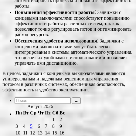
автоматизировать процессы и повысить эффективность
работы.
Повышения эффективности работы
⁚ Задвижки с
концевыми выключателями способствуют повышению
эффективности работы различных систем, так как
позволяют точно регулировать поток и оптимизировать
расход ресурсов.
Обеспечения удобства использования
⁚ Задвижки с
концевыми выключателями могут быть легко
интегрированы в системы автоматического управления,
что делает их удобными в использовании и позволяет
управлять ими дистанционно.
В целом, задвижки с концевыми выключателями являются
универсальным и надежным решением для управления
потоком в различных системах, обеспечивая безопасность,
эффективность и удобство эксплуатации.
Август 2026
Пн
Вт
Ср
Чт
Пт
Сб
Вс
1
2
3
4
5
6
7
8
9
10
11
12
13
14
15
16